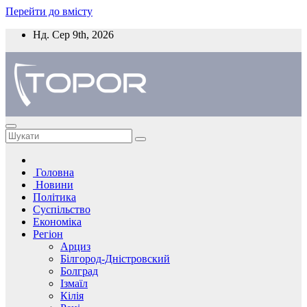
Перейти до вмісту
Нд. Сер 9th, 2026
Головна
Новини
Політика
Суспільство
Економіка
Регіон
Арциз
Білгород-Дністровский
Болград
Ізмаїл
Кілія