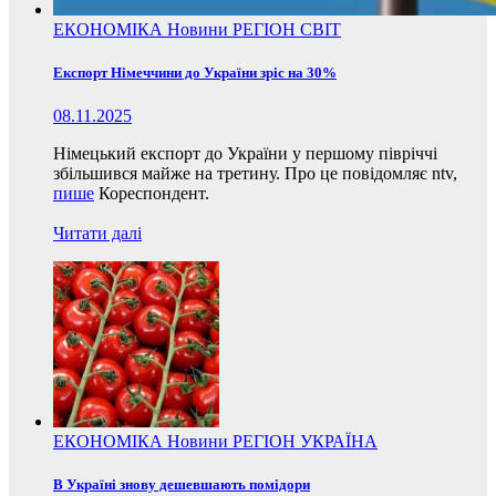
ЕКОНОМІКА
Новини
РЕГІОН
СВІТ
Експорт Німеччини до України зріс на 30%
08.11.2025
Німецький експорт до України у першому півріччі
збільшився майже на третину. Про це повідомляє ntv,
пише
Кореспондент.
Читати далі
ЕКОНОМІКА
Новини
РЕГІОН
УКРАЇНА
В Україні знову дешевшають помідори