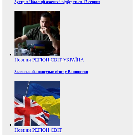
Зустріч “Коаліції охочих” відбудеться 17 серпня
Новини
РЕГІОН
СВІТ
УКРАЇНА
Зеленський анонсував візит у Вашингтон
Новини
РЕГІОН
СВІТ