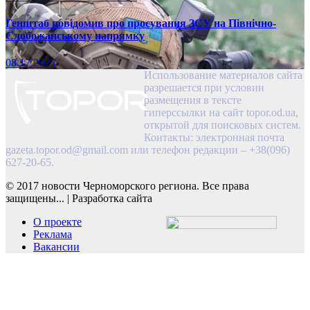
Генштаб повідомив про просування ЗСУ на Північно-
Слобожанському напрямку
08.17.2025
Использование материалов сайта
разрешается при условии
размещения в тексте
гиперссылки на сайт topor.od.ua,
открытой для поисковых систем.
Контакты: электронная почта
gazeta.topor.od@gmail.com
или телефон редакции – +38(096)
627-20-65.
© 2017 новости Черноморского региона. Все права
защищены...
|
Разработка сайта
О проекте
Реклама
Вакансии