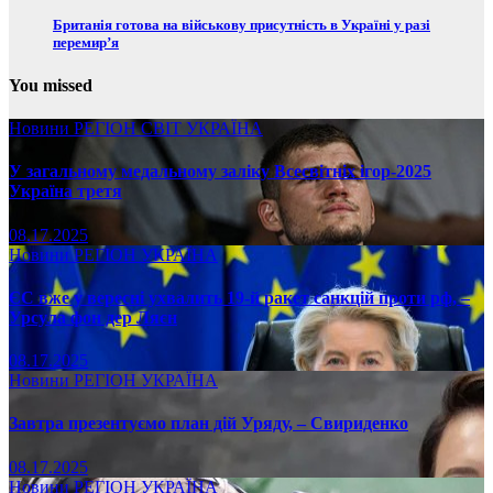
Британія готова на військову присутність в Україні у разі
перемир’я
You missed
Новини
РЕГІОН
СВІТ
УКРАЇНА
У загальному медальному заліку Всесвітніх ігор-2025
Україна третя
08.17.2025
Новини
РЕГІОН
УКРАЇНА
ЄС вже у вересні ухвалить 19-й ракет санкцій проти рф, –
Урсула фон дер Ляєн
08.17.2025
Новини
РЕГІОН
УКРАЇНА
Завтра презентуємо план дій Уряду, – Свириденко
08.17.2025
Новини
РЕГІОН
УКРАЇНА