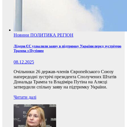
Новини
ПОЛИТИКА
РЕГІОН
Лідери ЄС ухвалили заяву в підтримку України перед зустріччю
Трампа з Путіним
08.12.2025
Очільники 26 держав-членів Європейського Союзу
напередодні зустрічі президента Сполучених Штатів
Дональда Трампа та Владіміра Путіна на Алясці
затвердили спільну заяву на підтримку України.
Читати далі