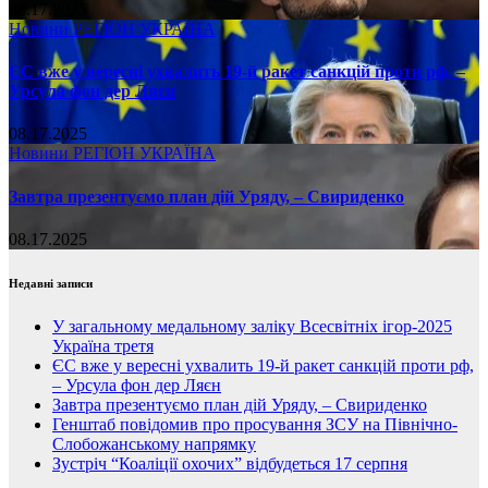
08.17.2025
Новини
РЕГІОН
УКРАЇНА
ЄС вже у вересні ухвалить 19-й ракет санкцій проти рф, –
Урсула фон дер Ляєн
08.17.2025
Новини
РЕГІОН
УКРАЇНА
Завтра презентуємо план дій Уряду, – Свириденко
08.17.2025
Недавні записи
У загальному медальному заліку Всесвітніх ігор-2025
Україна третя
ЄС вже у вересні ухвалить 19-й ракет санкцій проти рф,
– Урсула фон дер Ляєн
Завтра презентуємо план дій Уряду, – Свириденко
Генштаб повідомив про просування ЗСУ на Північно-
Слобожанському напрямку
Зустріч “Коаліції охочих” відбудеться 17 серпня