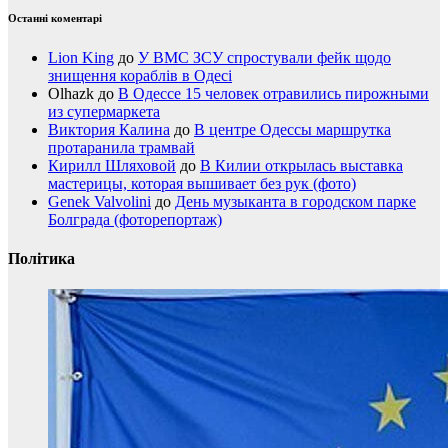
Останні коментарі
Lion King
до
У ВМС ЗСУ спростували фейк щодо
знищення кораблів в Одесі
Olhazk
до
В Одессе 15 человек отравились пирожными
из супермаркета
Виктория Калина
до
В центре Одессы маршрутка
протаранила трамвай
Кирилл Шляховой
до
В Килии открылась выставка
мастерицы, которая вышивает без рук (фото)
Genek Valvolini
до
День музыканта в городском парке
Болграда (фоторепортаж)
Політика