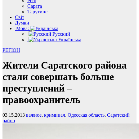
Рені
Сарата
Тарутине
Світ
Думки
Мова:
Русский
Українська
РЕГІОН
Жители Саратского района
стали совершать больше
преступлений –
правоохранитель
03.15.2013
важное
,
криминал
,
Одесская область
,
Саратский
район