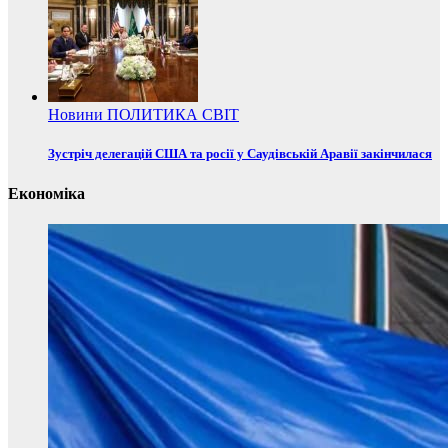
Новини
ПОЛИТИКА
СВІТ
Зустріч делегацій США та росії у Саудівській Аравії закінчилася
Економіка