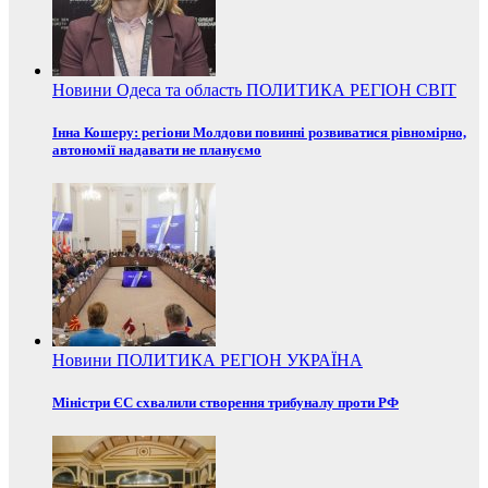
Новини
Одеса та область
ПОЛИТИКА
РЕГІОН
СВІТ
Інна Кошеру: регіони Молдови повинні розвиватися рівномірно,
автономії надавати не плануємо
Новини
ПОЛИТИКА
РЕГІОН
УКРАЇНА
Міністри ЄС схвалили створення трибуналу проти РФ