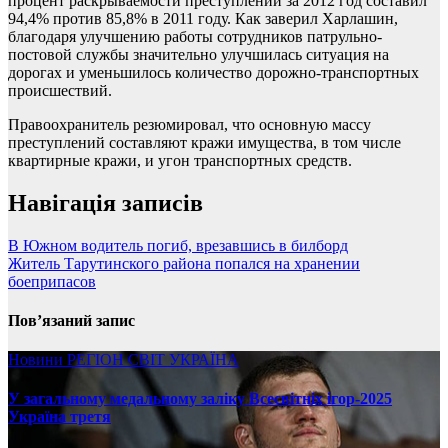
процент раскрываемости преступлений за 2012 год составил
94,4% против 85,8% в 2011 году. Как заверил Харлашин,
благодаря улучшению работы сотрудников патрульно-
постовой службы значительно улучшилась ситуация на
дорогах и уменьшилось количество дорожно-транспортных
происшествий.
Правоохранитель резюмировал, что основную массу
преступлений составляют кражи имущества, в том числе
квартирные кражи, и угон транспортных средств.
Навігація записів
В Южном водитель погиб, врезавшись в билборд
Житель Тарутинского района попался на хранении
боеприпасов
Пов’язаний запис
Новини
РЕГІОН
СВІТ
УКРАЇНА
У загальному медальному заліку Всесвітніх ігор-2025
Україна третя