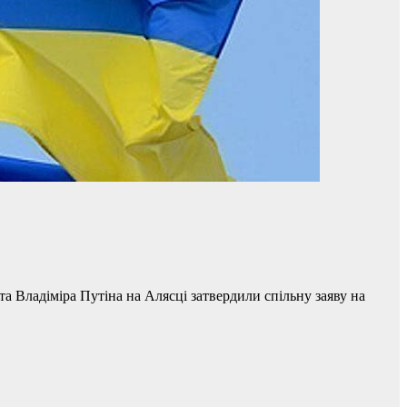
 Владіміра Путіна на Алясці затвердили спільну заяву на