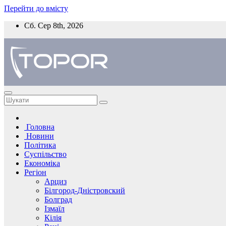
Перейти до вмісту
Сб. Сер 8th, 2026
Головна
Новини
Політика
Суспільство
Економіка
Регіон
Арциз
Білгород-Дністровский
Болград
Ізмаїл
Кілія