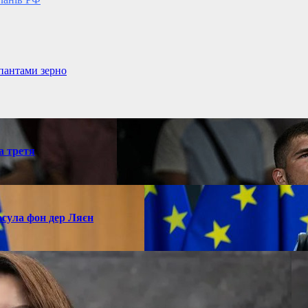
упантами зерно
а третя
рсула фон дер Ляєн