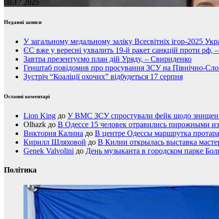
08.17.2025
Недавні записи
У загальному медальному заліку Всесвітніх ігор-2025 Укра
ЄС вже у вересні ухвалить 19-й ракет санкцій проти рф, 
Завтра презентуємо план дій Уряду, – Свириденко
Генштаб повідомив про просування ЗСУ на Північно-Сл
Зустріч “Коаліції охочих” відбудеться 17 серпня
Останні коментарі
Lion King
до
У ВМС ЗСУ спростували фейк щодо знищення
Olhazk
до
В Одессе 15 человек отравились пирожными из
Виктория Калина
до
В центре Одессы маршрутка протар
Кирилл Шляховой
до
В Килии открылась выставка мастер
Genek Valvolini
до
День музыканта в городском парке Бол
Політика