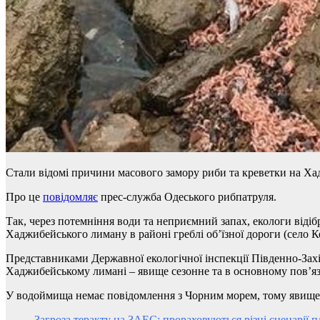
Стали відомі причини масового замору риби та креветки на Ха
Про це
повідомляє
прес-служба Одеського рибпатруля.
Так, через потемніння води та неприємний запах, екологи віді
Хаджибейського лиману в районі греблі об’їзної дороги (село Ко
Представниками Державної екологічної інспекції Південно-Захід
Хаджибейському лимані – явище сезонне та в основному пов’яз
У водоймища немає повідомлення з Чорним морем, тому явище ні
Загроза теракту на ЗАЕС: прораховуються різні сценарії 