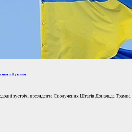
рампа з Путіним
одні зустрічі президента Сполучених Штатів Дональда Трампа та