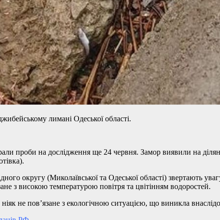
джибейському лимані Одеської області.
брали проби на дослідження ще 24 червня. Замор виявили на діля
тівка).
ного округу (Миколаївської та Одеської області) звертають уваг
ане з високою температурою повітря та цвітінням водоростей.
як не пов’язане з екологічною ситуацією, що виникла внаслідок
планів РФ