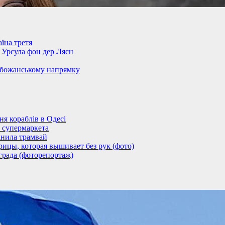
їна третя
– Урсула фон дер Ляєн
обожанському напрямку
 кораблів в Одесі
 супермаркета
анила трамвай
ицы, которая вышивает без рук (фото)
града (фоторепортаж)