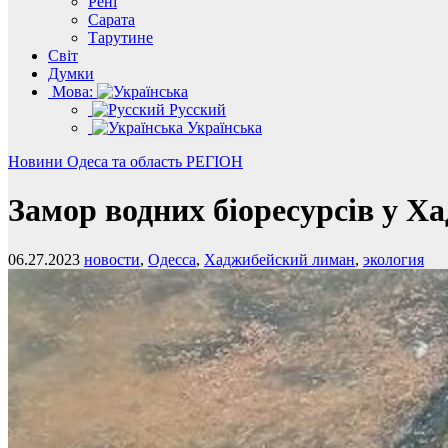
Рені
Сарата
Тарутине
Світ
Думки
Мова:
Русский
Українська
Новини
Одеса та область
РЕГІОН
Замор водних біоресурсів у 
06.27.2023
новости
,
Одесса
,
Хаджибейский лиман
,
экология