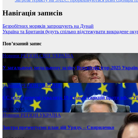
Навігація записів
Безробітних моряків запрошують на Дунай
Україна та Британія будуть спільно відстежувати викрадене ок
Пов’язаний запис
Новини
РЕГІОН
СВІТ
УКРАЇНА
У загальному медальному заліку Всесвітніх ігор-2025 Україн
08.17.2025
Новини
РЕГІОН
УКРАЇНА
ЄС вже у вересні ухвалить 19-й ракет санкцій проти рф, – У
08.17.2025
Новини
РЕГІОН
УКРАЇНА
Завтра презентуємо план дій Уряду, – Свириденко