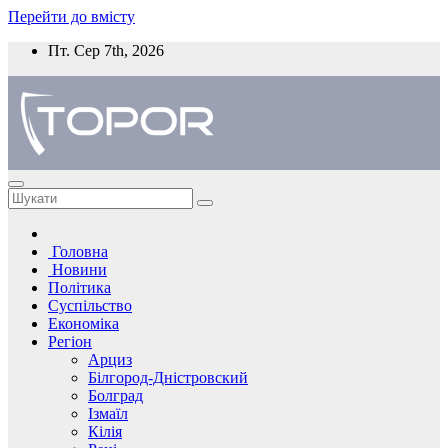
Перейти до вмісту
Пт. Сер 7th, 2026
Головна
Новини
Політика
Суспільство
Економіка
Регіон
Арциз
Білгород-Дністровский
Болград
Ізмаїл
Кілія