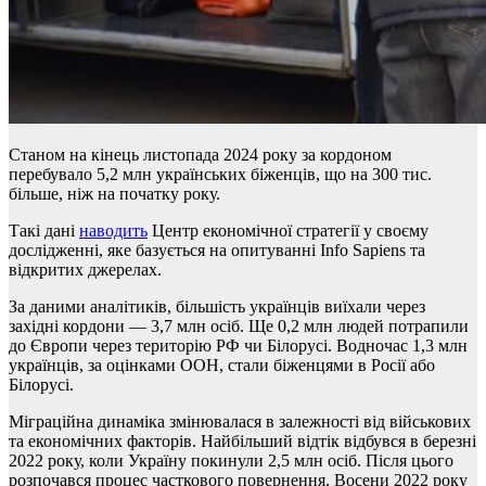
Станом на кінець листопада 2024 року за кордоном
перебувало 5,2 млн українських біженців, що на 300 тис.
більше, ніж на початку року.
Такі дані
наводить
Центр економічної стратегії у своєму
дослідженні, яке базується на опитуванні Info Sapiens та
відкритих джерелах.
За даними аналітиків, більшість українців виїхали через
західні кордони — 3,7 млн осіб. Ще 0,2 млн людей потрапили
до Європи через територію РФ чи Білорусі. Водночас 1,3 млн
українців, за оцінками ООН, стали біженцями в Росії або
Білорусі.
Міграційна динаміка змінювалася в залежності від військових
та економічних факторів. Найбільший відтік відбувся в березні
2022 року, коли Україну покинули 2,5 млн осіб. Після цього
розпочався процес часткового повернення. Восени 2022 року