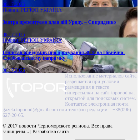
08.17.2025
Новини
РЕГІОН
УКРАЇНА
Завтра презентуємо план дій Уряду, – Свириденко
08.17.2025
Новини
РЕГІОН
УКРАЇНА
Генштаб повідомив про просування ЗСУ на Північно-
Слобожанському напрямку
08.17.2025
Использование материалов сайта
разрешается при условии
размещения в тексте
гиперссылки на сайт topor.od.ua,
открытой для поисковых систем.
Контакты: электронная почта
gazeta.topor.od@gmail.com
или телефон редакции – +38(096)
627-20-65.
© 2017 новости Черноморского региона. Все права
защищены...
|
Разработка сайта