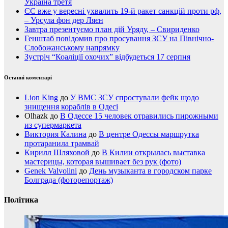
Україна третя
ЄС вже у вересні ухвалить 19-й ракет санкцій проти рф,
– Урсула фон дер Ляєн
Завтра презентуємо план дій Уряду, – Свириденко
Генштаб повідомив про просування ЗСУ на Північно-
Слобожанському напрямку
Зустріч “Коаліції охочих” відбудеться 17 серпня
Останні коментарі
Lion King
до
У ВМС ЗСУ спростували фейк щодо
знищення кораблів в Одесі
Olhazk
до
В Одессе 15 человек отравились пирожными
из супермаркета
Виктория Калина
до
В центре Одессы маршрутка
протаранила трамвай
Кирилл Шляховой
до
В Килии открылась выставка
мастерицы, которая вышивает без рук (фото)
Genek Valvolini
до
День музыканта в городском парке
Болграда (фоторепортаж)
Політика