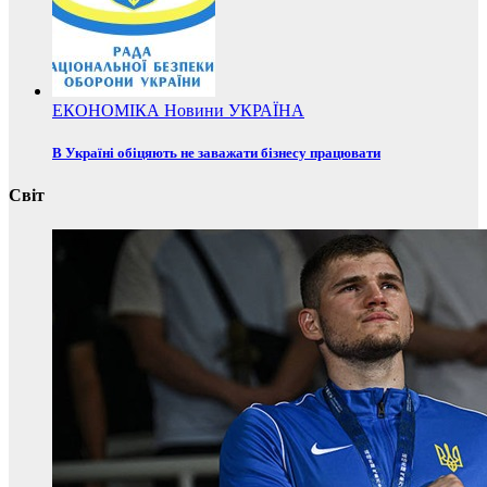
ЕКОНОМІКА
Новини
УКРАЇНА
В Україні обіцяють не заважати бізнесу працювати
Світ