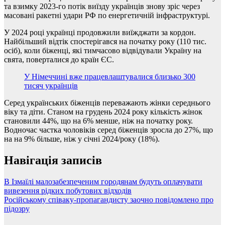
та взимку 2023-го потік виїзду українців знову зріс через
масовані ракетні удари РФ по енергетичній інфраструктурі.
У 2024 році українці продовжили виїжджати за кордон.
Найбільший відтік спостерігався на початку року (110 тис.
осіб), коли біженці, які тимчасово відвідували Україну на
свята, поверталися до країн ЄС.
У Німеччині вже працевлаштувалися близько 300
тисяч українців
Серед українських біженців переважають жінки середнього
віку та діти. Станом на грудень 2024 року кількість жінок
становили 44%, що на 6% менше, ніж на початку року.
Водночас частка чоловіків серед біженців зросла до 27%, що
на на 9% більше, ніж у січні 2024/року (18%).
Навігація записів
В Ізмаїлі малозабезпеченим городянам будуть оплачувати
вивезення рідких побутових відходів
Російському співаку-пропагандисту заочно повідомлено про
підозру