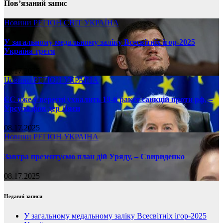
Пов’язаний запис
Новини
РЕГІОН
СВІТ
УКРАЇНА
У загальному медальному заліку Всесвітніх ігор-2025
Україна третя
08.17.2025
Новини
РЕГІОН
УКРАЇНА
ЄС вже у вересні ухвалить 19-й ракет санкцій проти рф, –
Урсула фон дер Ляєн
08.17.2025
Новини
РЕГІОН
УКРАЇНА
Завтра презентуємо план дій Уряду, – Свириденко
08.17.2025
Недавні записи
У загальному медальному заліку Всесвітніх ігор-2025