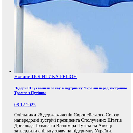
Новини
ПОЛИТИКА
РЕГІОН
Лідери ЄС ухвалили заяву в підтримку України перед зустріччю
Трампа з Путіним
08.12.2025
Очільники 26 держав-членів Європейського Союзу
напередодні зустрічі президента Сполучених Штатів
Дональда Трампа та Владіміра Путіна на Алясці
затвердили спільну заяву на підтримку України.