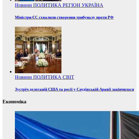
Новини
ПОЛИТИКА
РЕГІОН
УКРАЇНА
Міністри ЄС схвалили створення трибуналу проти РФ
Новини
ПОЛИТИКА
СВІТ
Зустріч делегацій США та росії у Саудівській Аравії закінчилася
Економіка