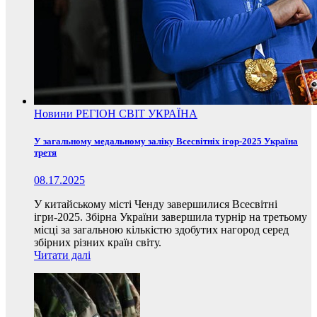
Новини
РЕГІОН
СВІТ
УКРАЇНА
У загальному медальному заліку Всесвітніх ігор-2025 Україна
третя
08.17.2025
У китайському місті Ченду завершилися Всесвітні
ігри-2025. Збірна України завершила турнір на третьому
місці за загальною кількістю здобутих нагород серед
збірних різних країн світу.
Читати далі