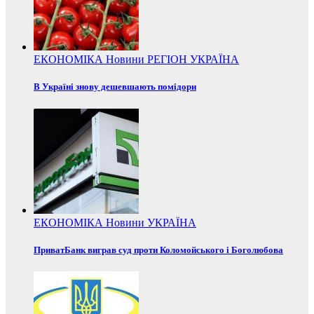
ЕКОНОМІКА
Новини
РЕГІОН
УКРАЇНА
В Україні знову дешевшають помідори
ЕКОНОМІКА
Новини
УКРАЇНА
ПриватБанк виграв суд проти Коломойського і Боголюбова