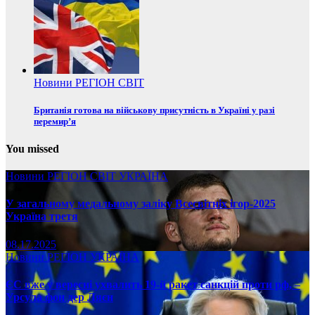
Новини
РЕГІОН
СВІТ
Британія готова на військову присутність в Україні у разі
перемир’я
You missed
Новини
РЕГІОН
СВІТ
УКРАЇНА
У загальному медальному заліку Всесвітніх ігор-2025
Україна третя
08.17.2025
Новини
РЕГІОН
УКРАЇНА
ЄС вже у вересні ухвалить 19-й ракет санкцій проти рф, –
Урсула фон дер Ляєн