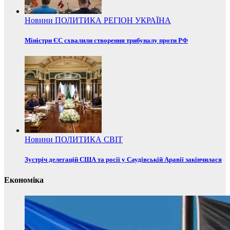
Новини
ПОЛИТИКА
РЕГІОН
УКРАЇНА
Міністри ЄС схвалили створення трибуналу проти РФ
Новини
ПОЛИТИКА
СВІТ
Зустріч делегацій США та росії у Саудівській Аравії закінчилася
Економіка