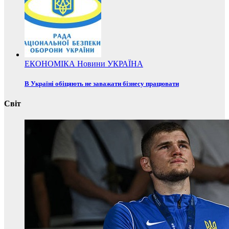
ЕКОНОМІКА
Новини
УКРАЇНА
В Україні обіцяють не заважати бізнесу працювати
Світ