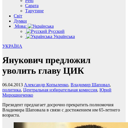
Рені
Сарата
Тарутине
Світ
Думки
Мова:
Русский
Українська
УКРАЇНА
Янукович предложил
уволить главу ЦИК
06.04.2013
Александр Копыленко
,
Владимир Шаповал
,
политика
,
Центральная избирательная комиссия
,
Юрий
Мирошниченко
Президент предлагает досрочно прекратить полномочия
Владимира Шаповала в связи с достижением им 65-летнего
возраста.