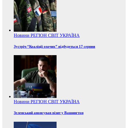
Новини
РЕГІОН
СВІТ
УКРАЇНА
Зустріч “Коаліції охочих” відбудеться 17 серпня
Новини
РЕГІОН
СВІТ
УКРАЇНА
Зеленський анонсував візит у Вашингтон