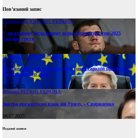
Пов’язаний запис
Новини
РЕГІОН
СВІТ
УКРАЇНА
У загальному медальному заліку Всесвітніх ігор-2025
Україна третя
08.17.2025
Новини
РЕГІОН
УКРАЇНА
ЄС вже у вересні ухвалить 19-й ракет санкцій проти рф, –
Урсула фон дер Ляєн
08.17.2025
Новини
РЕГІОН
УКРАЇНА
Завтра презентуємо план дій Уряду, – Свириденко
08.17.2025
Недавні записи