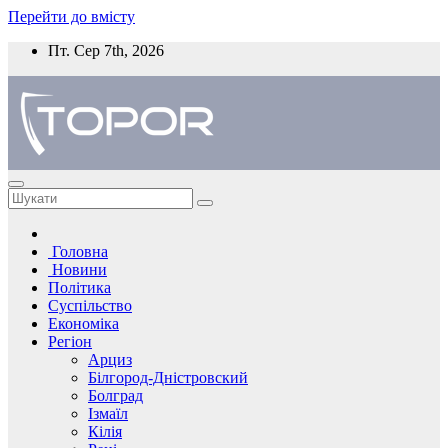
Перейти до вмісту
Пт. Сер 7th, 2026
Головна
Новини
Політика
Суспільство
Економіка
Регіон
Арциз
Білгород-Дністровский
Болград
Ізмаїл
Кілія