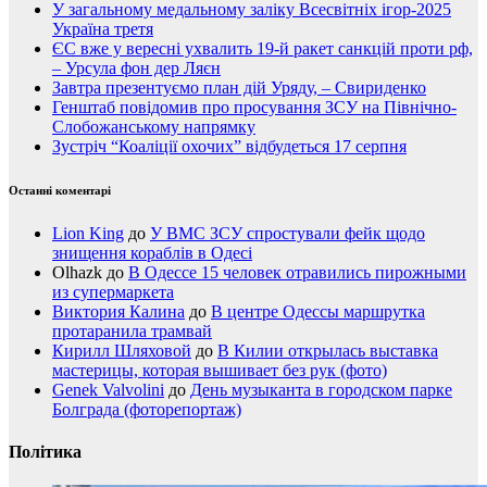
У загальному медальному заліку Всесвітніх ігор-2025
Україна третя
ЄС вже у вересні ухвалить 19-й ракет санкцій проти рф,
– Урсула фон дер Ляєн
Завтра презентуємо план дій Уряду, – Свириденко
Генштаб повідомив про просування ЗСУ на Північно-
Слобожанському напрямку
Зустріч “Коаліції охочих” відбудеться 17 серпня
Останні коментарі
Lion King
до
У ВМС ЗСУ спростували фейк щодо
знищення кораблів в Одесі
Olhazk
до
В Одессе 15 человек отравились пирожными
из супермаркета
Виктория Калина
до
В центре Одессы маршрутка
протаранила трамвай
Кирилл Шляховой
до
В Килии открылась выставка
мастерицы, которая вышивает без рук (фото)
Genek Valvolini
до
День музыканта в городском парке
Болграда (фоторепортаж)
Політика