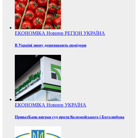
ЕКОНОМІКА
Новини
РЕГІОН
УКРАЇНА
В Україні знову дешевшають помідори
ЕКОНОМІКА
Новини
УКРАЇНА
ПриватБанк виграв суд проти Коломойського і Боголюбова