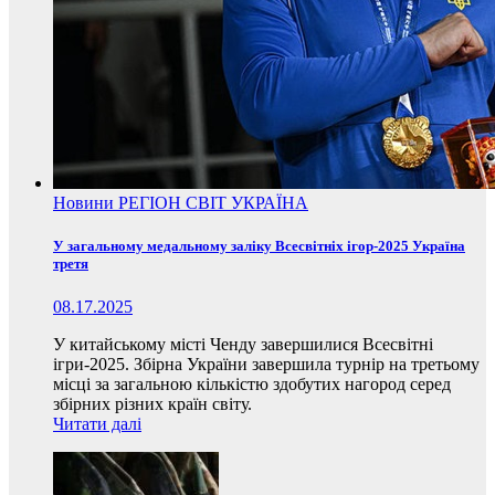
Новини
РЕГІОН
СВІТ
УКРАЇНА
У загальному медальному заліку Всесвітніх ігор-2025 Україна
третя
08.17.2025
У китайському місті Ченду завершилися Всесвітні
ігри-2025. Збірна України завершила турнір на третьому
місці за загальною кількістю здобутих нагород серед
збірних різних країн світу.
Читати далі