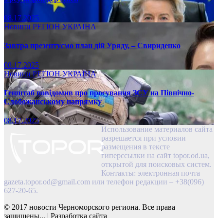
08.17.2025
Новини
РЕГІОН
УКРАЇНА
Завтра презентуємо план дій Уряду, – Свириденко
08.17.2025
Новини
РЕГІОН
УКРАЇНА
Генштаб повідомив про просування ЗСУ на Північно-
Слобожанському напрямку
08.17.2025
Использование материалов сайта
разрешается при условии
размещения в тексте
гиперссылки на сайт topor.od.ua,
открытой для поисковых систем.
Контакты: электронная почта
gazeta.topor.od@gmail.com
или телефон редакции – +38(096)
627-20-65.
© 2017 новости Черноморского региона. Все права
защищены...
|
Разработка сайта