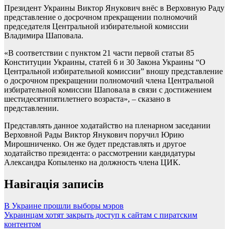
Президент Украины Виктор Янукович внёс в Верховную Раду
представление о досрочном прекращении полномочий
председателя Центральной избирательной комиссии
Владимира Шаповала.
«В соответствии с пунктом 21 части первой статьи 85
Конституции Украины, статей 6 и 30 Закона Украины “О
Центральной избирательной комиссии” вношу представление
о досрочном прекращении полномочий члена Центральной
избирательной комиссии Шаповала в связи с достижением
шестидесятипятилетнего возраста», – сказано в
представлении.
Представлять данное ходатайство на пленарном заседании
Верховной Рады Виктор Янукович поручил Юрию
Мирошниченко. Он же будет представлять и другое
ходатайство президента: о рассмотрении кандидатуры
Александра Копыленко на должность члена ЦИК.
Навігація записів
В Украине прошли выборы мэров
Украинцам хотят закрыть доступ к сайтам с пиратским
контентом