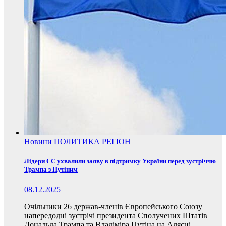
Новини
ПОЛИТИКА
РЕГІОН
Лідери ЄС ухвалили заяву в підтримку України перед зустріччю
Трампа з Путіним
08.12.2025
Очільники 26 держав-членів Європейського Союзу
напередодні зустрічі президента Сполучених Штатів
Дональда Трампа та Владіміра Путіна на Алясці