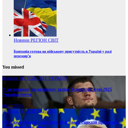
Новини
РЕГІОН
СВІТ
Британія готова на військову присутність в Україні у разі
перемир’я
You missed
Новини
РЕГІОН
СВІТ
УКРАЇНА
У загальному медальному заліку Всесвітніх ігор-2025
Україна третя
08.17.2025
Новини
РЕГІОН
УКРАЇНА
ЄС вже у вересні ухвалить 19-й ракет санкцій проти рф, –
Урсула фон дер Ляєн