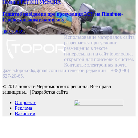
Новини
РЕГІОН
УКРАЇНА
Генштаб повідомив про просування ЗСУ на Північно-
Слобожанському напрямку
08.17.2025
Использование материалов сайта
разрешается при условии
размещения в тексте
гиперссылки на сайт topor.od.ua,
открытой для поисковых систем.
Контакты: электронная почта
gazeta.topor.od@gmail.com
или телефон редакции – +38(096)
627-20-65.
© 2017 новости Черноморского региона. Все права
защищены...
|
Разработка сайта
О проекте
Реклама
Вакансии