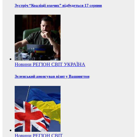
Зустріч “Коаліції охочих” відбудеться 17 серпня
Новини
РЕГІОН
СВІТ
УКРАЇНА
Зеленський анонсував візит у Вашингтон
Новини
РЕГІОН
СВІТ