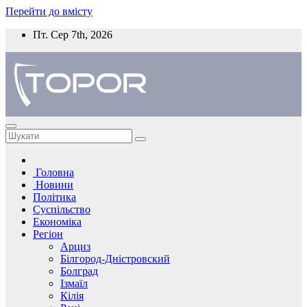
Перейти до вмісту
Пт. Сер 7th, 2026
Головна
Новини
Політика
Суспільство
Економіка
Регіон
Арциз
Білгород-Дністровский
Болград
Ізмаїл
Кілія