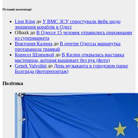
Останні коментарі
Lion King
до
У ВМС ЗСУ спростували фейк щодо
знищення кораблів в Одесі
Olhazk
до
В Одессе 15 человек отравились пирожными
из супермаркета
Виктория Калина
до
В центре Одессы маршрутка
протаранила трамвай
Кирилл Шляховой
до
В Килии открылась выставка
мастерицы, которая вышивает без рук (фото)
Genek Valvolini
до
День музыканта в городском парке
Болграда (фоторепортаж)
Політика