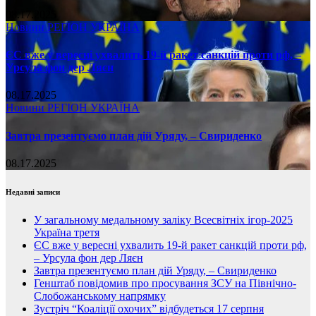
08.17.2025
Новини
РЕГІОН
УКРАЇНА
ЄС вже у вересні ухвалить 19-й ракет санкцій проти рф, –
Урсула фон дер Ляєн
08.17.2025
Новини
РЕГІОН
УКРАЇНА
Завтра презентуємо план дій Уряду, – Свириденко
08.17.2025
Недавні записи
У загальному медальному заліку Всесвітніх ігор-2025
Україна третя
ЄС вже у вересні ухвалить 19-й ракет санкцій проти рф,
– Урсула фон дер Ляєн
Завтра презентуємо план дій Уряду, – Свириденко
Генштаб повідомив про просування ЗСУ на Північно-
Слобожанському напрямку
Зустріч “Коаліції охочих” відбудеться 17 серпня