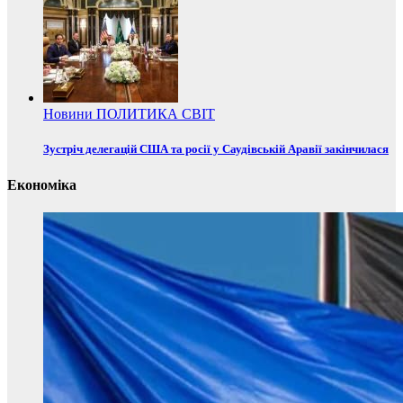
Новини
ПОЛИТИКА
СВІТ
Зустріч делегацій США та росії у Саудівській Аравії закінчилася
Економіка