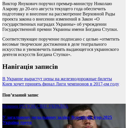
Виктор Янукович поручил премьер-министру Николаю
Азарову до 20-ого августа текущего года обеспечить
подготовку и внесение на рассмотрение Верховной Рады
проекта закона о внесении изменений в Закон «О
государственных наградах Украины» об учреждении
Государственной премии Украины имени Богдана Ступки.
Соответствующее поручение подписано с целью «отметить
весомые творческие достижения в деле театрального
искусства и увековечить память выдающегося украинского
деятеля искусств Богдана Ступки».
Навігація записів
В Украине вырастут цены на железнодорожные билеты
Киев хочет принять финал Лиги чемпионов в 2017-ом году
Пов’язаний запис
Новини
РЕГІОН
СВІТ
УКРАЇНА
У загальному медальному заліку Всесвітніх ігор-2025
Україна третя