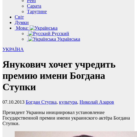
Рені
Сарата
Тарутине
Світ
Думки
Мова:
Русский
Українська
УКРАЇНА
Янукович хочет учредить
премию имени Богдана
Ступки
07.10.2013
Богдан Ступка
,
культура
,
Николай Азаров
Президент Украины инициировал установление
Государственной премии имени украинского актёра Богдана
Ступки.