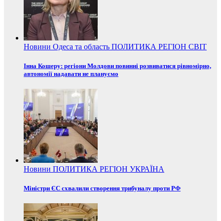
Новини
Одеса та область
ПОЛИТИКА
РЕГІОН
СВІТ
Інна Кошеру: регіони Молдови повинні розвиватися рівномірно,
автономії надавати не плануємо
Новини
ПОЛИТИКА
РЕГІОН
УКРАЇНА
Міністри ЄС схвалили створення трибуналу проти РФ