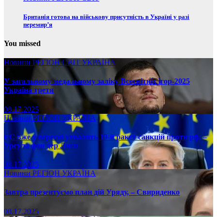
Британія готова на військову присутність в Україні у разі
перемир’я
You missed
Новини
РЕГІОН
СВІТ
УКРАЇНА
У загальному медальному заліку Всесвітніх ігор-2025
Україна третя
08.17.2025
Новини
РЕГІОН
УКРАЇНА
ЄС вже у вересні ухвалить 19-й ракет санкцій проти рф, –
Урсула фон дер Ляєн
08.17.2025
Новини
РЕГІОН
УКРАЇНА
Завтра презентуємо план дій Уряду, – Свириденко
08.17.2025