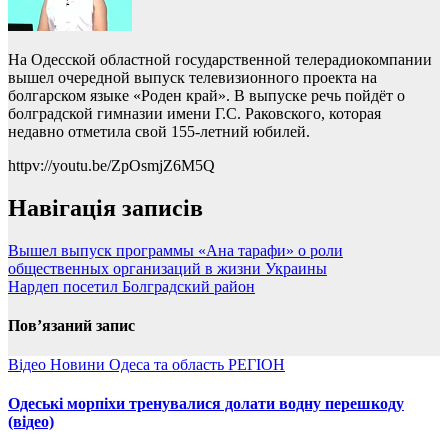
На Одесской областной государственной телерадиокомпании
вышел очередной выпуск телевизионного проекта на
болгарском языке «Роден край». В выпуске речь пойдёт о
болградской гимназии имени Г.С. Раковского, которая
недавно отметила свой 155-летний юбилей.
httpv://youtu.be/ZpOsmjZ6M5Q
Навігація записів
Вышел выпуск программы «Ана тарафи» о роли
общественных организаций в жизни Украины
Нардеп посетил Болградский район
Пов’язаний запис
Відео
Новини
Одеса та область
РЕГІОН
Одеські морпіхи тренувалися долати водну перешкоду
(відео)