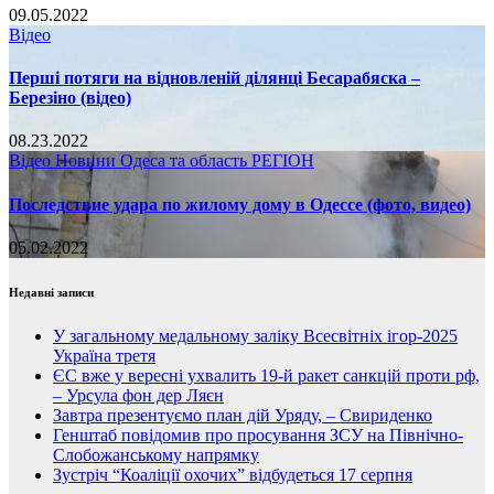
09.05.2022
Відео
Перші потяги на відновленій ділянці Бесарабяска –
Березіно (відео)
08.23.2022
Відео
Новини
Одеса та область
РЕГІОН
Последствие удара по жилому дому в Одессе (фото, видео)
05.02.2022
Недавні записи
У загальному медальному заліку Всесвітніх ігор-2025
Україна третя
ЄС вже у вересні ухвалить 19-й ракет санкцій проти рф,
– Урсула фон дер Ляєн
Завтра презентуємо план дій Уряду, – Свириденко
Генштаб повідомив про просування ЗСУ на Північно-
Слобожанському напрямку
Зустріч “Коаліції охочих” відбудеться 17 серпня