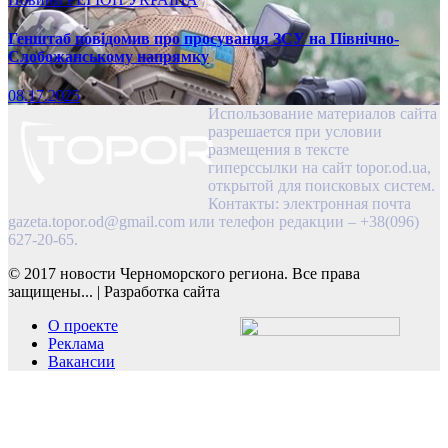
Генштаб повідомив про просування ЗСУ на Північно-
Слобожанському напрямку
08.17.2025
Использование материалов сайта
разрешается при условии
размещения в тексте
гиперссылки на сайт topor.od.ua,
открытой для поисковых систем.
Контакты: электронная почта
gazeta.topor.od@gmail.com
или телефон редакции – +38(096)
627-20-65.
© 2017 новости Черноморского региона. Все права
защищены...
|
Разработка сайта
О проекте
Реклама
Вакансии