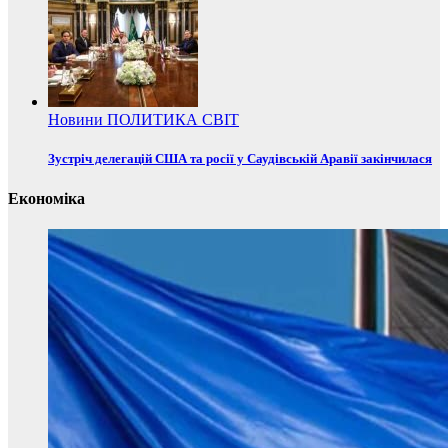
Новини
ПОЛИТИКА
СВІТ
Зустріч делегацій США та росії у Саудівській Аравії закінчилася
Економіка