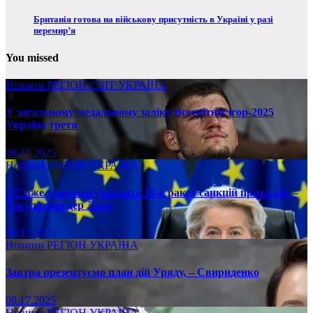
Британія готова на військову присутність в Україні у разі
перемир’я
You missed
Новини
РЕГІОН
СВІТ
УКРАЇНА
У загальному медальному заліку Всесвітніх ігор-2025
Україна третя
08.17.2025
Новини
РЕГІОН
УКРАЇНА
ЄС вже у вересні ухвалить 19-й ракет санкцій проти рф, –
Урсула фон дер Ляєн
08.17.2025
Новини
РЕГІОН
УКРАЇНА
Завтра презентуємо план дій Уряду, – Свириденко
08.17.2025
Новини
РЕГІОН
УКРАЇНА