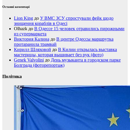
Останні коментарі
Lion King
до
У ВМС ЗСУ спростували фейк щодо
знищення кораблів в Одесі
Olhazk
до
В Одессе 15 человек отравились пирожными
из супермаркета
Виктория Калина
до
В центре Одессы маршрутка
протаранила трамвай
Кирилл Шляховой
до
В Килии открылась выставка
мастерицы, которая вышивает без рук (фото)
Genek Valvolini
до
День музыканта в городском парке
Болграда (фоторепортаж)
Політика