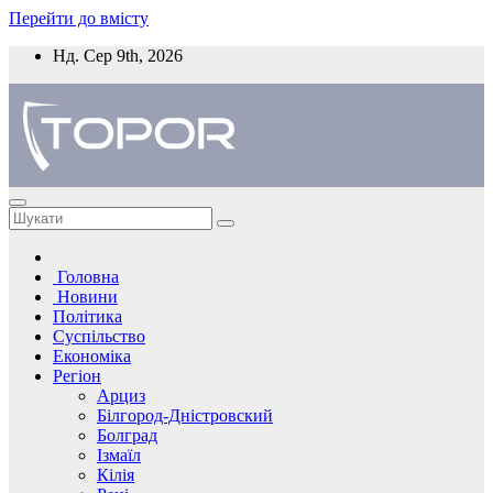
Перейти до вмісту
Нд. Сер 9th, 2026
Головна
Новини
Політика
Суспільство
Економіка
Регіон
Арциз
Білгород-Дністровский
Болград
Ізмаїл
Кілія