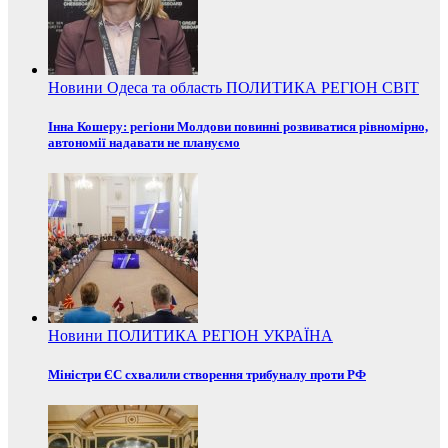
Новини
Одеса та область
ПОЛИТИКА
РЕГІОН
СВІТ
Інна Кошеру: регіони Молдови повинні розвиватися рівномірно,
автономії надавати не плануємо
Новини
ПОЛИТИКА
РЕГІОН
УКРАЇНА
Міністри ЄС схвалили створення трибуналу проти РФ