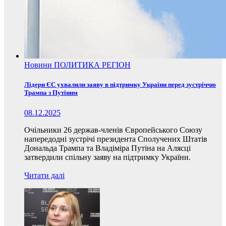
Новини
ПОЛИТИКА
РЕГІОН
Лідери ЄС ухвалили заяву в підтримку України перед зустріччю
Трампа з Путіним
08.12.2025
Очільники 26 держав-членів Європейського Союзу
напередодні зустрічі президента Сполучених Штатів
Дональда Трампа та Владіміра Путіна на Алясці
затвердили спільну заяву на підтримку України.
Читати далі