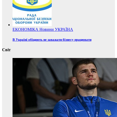
ЕКОНОМІКА
Новини
УКРАЇНА
В Україні обіцяють не заважати бізнесу працювати
Світ