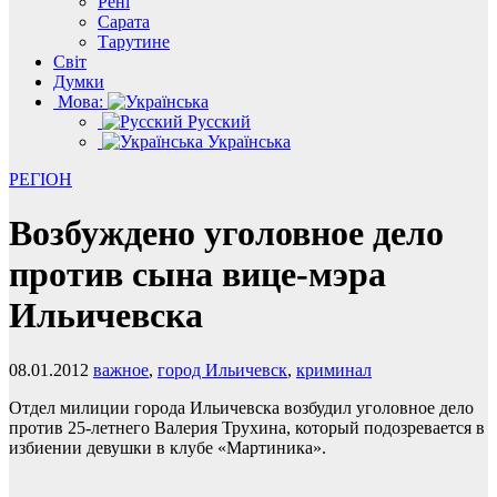
Рені
Сарата
Тарутине
Світ
Думки
Мова:
Русский
Українська
РЕГІОН
Возбуждено уголовное дело
против сына вице-мэра
Ильичевска
08.01.2012
важное
,
город Ильичевск
,
криминал
Отдел милиции города Ильичевска возбудил уголовное дело
против 25-летнего Валерия Трухина, который подозревается в
избиении девушки в клубе «Мартиника».