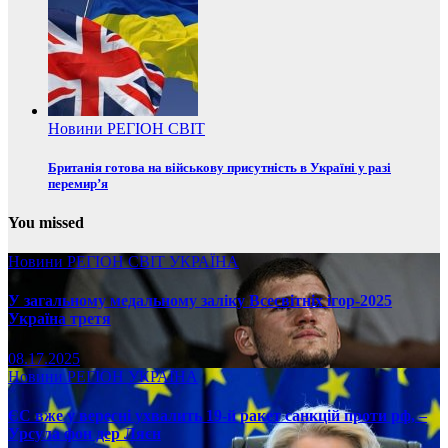
Новини
РЕГІОН
СВІТ
Британія готова на військову присутність в Україні у разі
перемир’я
You missed
Новини
РЕГІОН
СВІТ
УКРАЇНА
У загальному медальному заліку Всесвітніх ігор-2025
Україна третя
08.17.2025
Новини
РЕГІОН
УКРАЇНА
ЄС вже у вересні ухвалить 19-й ракет санкцій проти рф, –
Урсула фон дер Ляєн