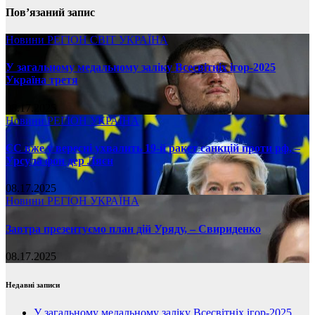
Пов’язаний запис
Новини
РЕГІОН
СВІТ
УКРАЇНА
У загальному медальному заліку Всесвітніх ігор-2025
Україна третя
08.17.2025
Новини
РЕГІОН
УКРАЇНА
ЄС вже у вересні ухвалить 19-й ракет санкцій проти рф, –
Урсула фон дер Ляєн
08.17.2025
Новини
РЕГІОН
УКРАЇНА
Завтра презентуємо план дій Уряду, – Свириденко
08.17.2025
Недавні записи
У загальному медальному заліку Всесвітніх ігор-2025