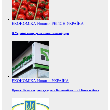
ЕКОНОМІКА
Новини
РЕГІОН
УКРАЇНА
В Україні знову дешевшають помідори
ЕКОНОМІКА
Новини
УКРАЇНА
ПриватБанк виграв суд проти Коломойського і Боголюбова