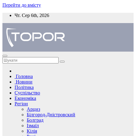
Перейти до вмісту
Чт. Сер 6th, 2026
Головна
Новини
Політика
Суспільство
Економіка
Регіон
Арциз
Білгород-Дністровский
Болград
Ізмаїл
Кілія