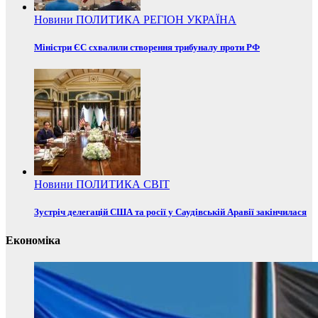
Новини
ПОЛИТИКА
РЕГІОН
УКРАЇНА
Міністри ЄС схвалили створення трибуналу проти РФ
Новини
ПОЛИТИКА
СВІТ
Зустріч делегацій США та росії у Саудівській Аравії закінчилася
Економіка