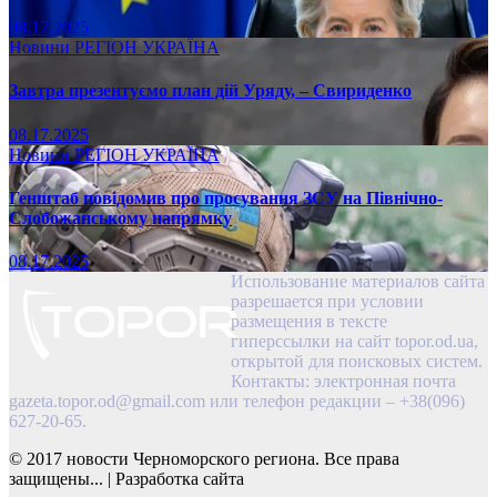
08.17.2025
Новини
РЕГІОН
УКРАЇНА
Завтра презентуємо план дій Уряду, – Свириденко
08.17.2025
Новини
РЕГІОН
УКРАЇНА
Генштаб повідомив про просування ЗСУ на Північно-
Слобожанському напрямку
08.17.2025
Использование материалов сайта
разрешается при условии
размещения в тексте
гиперссылки на сайт topor.od.ua,
открытой для поисковых систем.
Контакты: электронная почта
gazeta.topor.od@gmail.com
или телефон редакции – +38(096)
627-20-65.
© 2017 новости Черноморского региона. Все права
защищены...
|
Разработка сайта