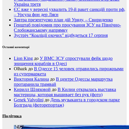
Україна третя
ЄС вже у вересні ухвалить 19-й ракет санкцій проти рф,
– Урсула фон дер Ляєн
Завтра презентуємо план дій Уряду, – Свириденко
Генштаб повідомив про просування ЗСУ на Північно-
Слобожанському напрямку
Зустріч “Коаліції охочих” відбудеться 17 серпня
Останні коментарі
Lion King
до
У ВМС ЗСУ спростували фейк щодо
знищення кораблів в Одесі
Olhazk
до
В Одессе 15 человек отравились пирожными
из супермаркета
Виктория Калина
до
В центре Одессы маршрутка
протаранила трамвай
Кирилл Шляховой
до
В Килии открылась выставка
мастерицы, которая вышивает без рук (фото)
Genek Valvolini
до
День музыканта в городском парке
Болграда (фоторепортаж)
Політика