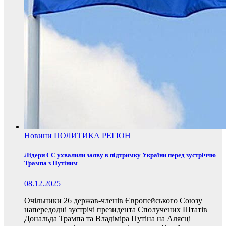
Новини
ПОЛИТИКА
РЕГІОН
Лідери ЄС ухвалили заяву в підтримку України перед зустріччю
Трампа з Путіним
08.12.2025
Очільники 26 держав-членів Європейського Союзу
напередодні зустрічі президента Сполучених Штатів
Дональда Трампа та Владіміра Путіна на Алясці