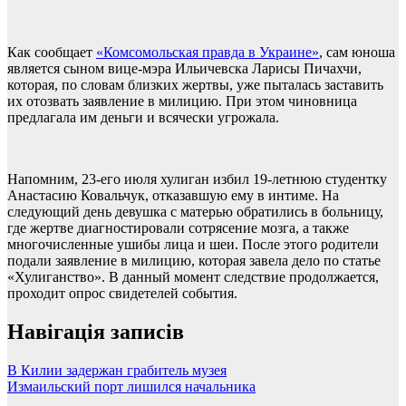
Как сообщает
«Комсомольская правда в Украине»
, сам юноша
является сыном вице-мэра Ильичевска Ларисы Пичахчи,
которая, по словам близких жертвы, уже пыталась заставить
их отозвать заявление в милицию. При этом чиновница
предлагала им деньги и всячески угрожала.
Напомним, 23-его июля хулиган избил 19-летнюю студентку
Анастасию Ковальчук, отказавшую ему в интиме. На
следующий день девушка с матерью обратились в больницу,
где жертве диагностировали сотрясение мозга, а также
многочисленные ушибы лица и шеи. После этого родители
подали заявление в милицию, которая завела дело по статье
«Хулиганство». В данный момент следствие продолжается,
проходит опрос свидетелей события.
Навігація записів
В Килии задержан грабитель музея
Измаильский порт лишился начальника