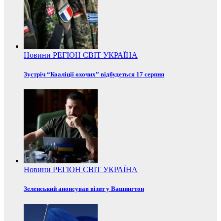
Новини
РЕГІОН
СВІТ
УКРАЇНА
Зустріч “Коаліції охочих” відбудеться 17 серпня
Новини
РЕГІОН
СВІТ
УКРАЇНА
Зеленський анонсував візит у Вашингтон