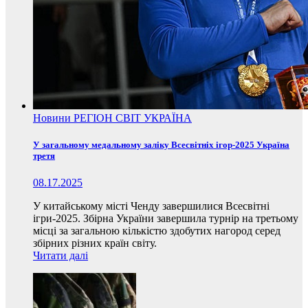
Новини
РЕГІОН
СВІТ
УКРАЇНА
У загальному медальному заліку Всесвітніх ігор-2025 Україна
третя
08.17.2025
У китайському місті Ченду завершилися Всесвітні
ігри-2025. Збірна України завершила турнір на третьому
місці за загальною кількістю здобутих нагород серед
збірних різних країн світу.
Читати далі