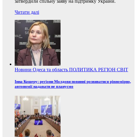
затвердили спільну заяву на підтримку України.
Читати далі
Новини
Одеса та область
ПОЛИТИКА
РЕГІОН
СВІТ
Інна Кошеру: регіони Молдови повинні розвиватися рівномірно,
автономії надавати не плануємо