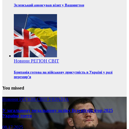
Зеленський анонсував візит у Вашингтон
Новини
РЕГІОН
СВІТ
Британія готова на військову присутність в Україні у разі
перемир’я
You missed
Новини
РЕГІОН
СВІТ
УКРАЇНА
У загальному медальному заліку Всесвітніх ігор-2025
Україна третя
08.17.2025