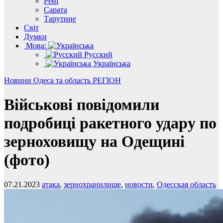
Рені
Сарата
Тарутине
Світ
Думки
Мова:
Русский
Українська
Новини
Одеса та область
РЕГІОН
Військові повідомили
подробиці ракетного удару по
зерноховищу на Одещині
(фото)
07.21.2023
атака
,
зернохранилище
,
новости
,
Одесская область