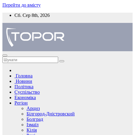
Перейти до вмісту
Сб. Сер 8th, 2026
Головна
Новини
Політика
Суспільство
Економіка
Регіон
Арциз
Білгород-Дністровский
Болград
Ізмаїл
Кілія