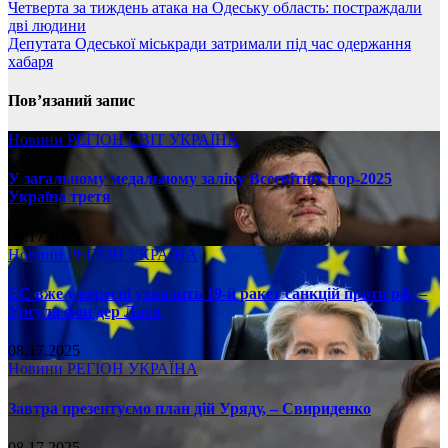
Четверта за тиждень атака на Одеську область: постраждали
дві людини
Депутата Одеської міськради затримали під час одержання
хабаря
Пов’язаний запис
Новини
РЕГІОН
СВІТ
УКРАЇНА
У загальному медальному заліку Всесвітніх ігор-2025
Україна третя
08.17.2025
Новини
РЕГІОН
УКРАЇНА
ЄС вже у вересні ухвалить 19-й ракет санкцій проти рф, –
Урсула фон дер Ляєн
08.17.2025
Новини
РЕГІОН
УКРАЇНА
Завтра презентуємо план дій Уряду, – Свириденко
08.17.2025