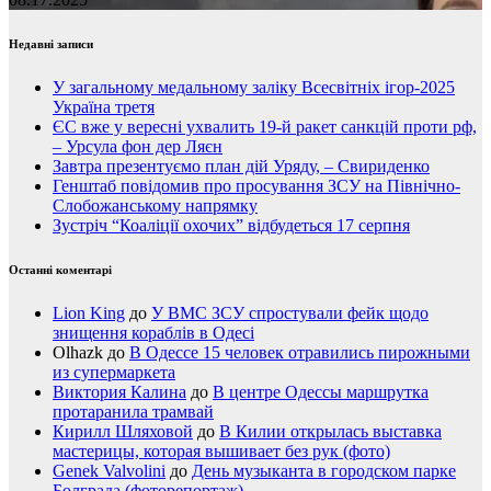
Недавні записи
У загальному медальному заліку Всесвітніх ігор-2025
Україна третя
ЄС вже у вересні ухвалить 19-й ракет санкцій проти рф,
– Урсула фон дер Ляєн
Завтра презентуємо план дій Уряду, – Свириденко
Генштаб повідомив про просування ЗСУ на Північно-
Слобожанському напрямку
Зустріч “Коаліції охочих” відбудеться 17 серпня
Останні коментарі
Lion King
до
У ВМС ЗСУ спростували фейк щодо
знищення кораблів в Одесі
Olhazk
до
В Одессе 15 человек отравились пирожными
из супермаркета
Виктория Калина
до
В центре Одессы маршрутка
протаранила трамвай
Кирилл Шляховой
до
В Килии открылась выставка
мастерицы, которая вышивает без рук (фото)
Genek Valvolini
до
День музыканта в городском парке
Болграда (фоторепортаж)