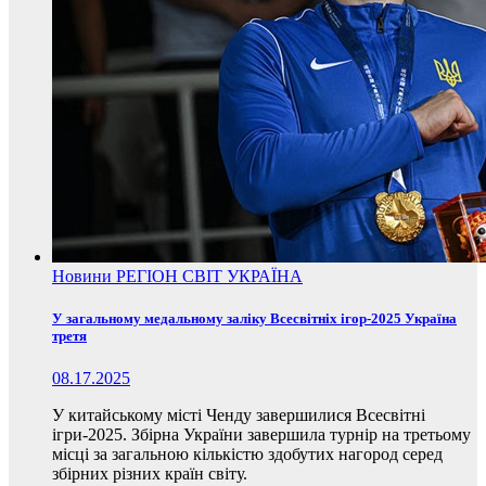
Новини
РЕГІОН
СВІТ
УКРАЇНА
У загальному медальному заліку Всесвітніх ігор-2025 Україна
третя
08.17.2025
У китайському місті Ченду завершилися Всесвітні
ігри-2025. Збірна України завершила турнір на третьому
місці за загальною кількістю здобутих нагород серед
збірних різних країн світу.