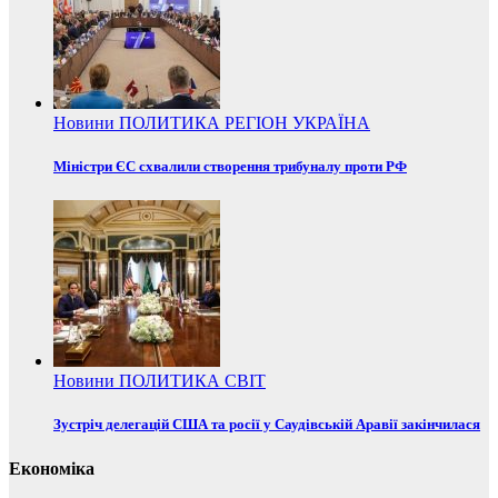
Новини
ПОЛИТИКА
РЕГІОН
УКРАЇНА
Міністри ЄС схвалили створення трибуналу проти РФ
Новини
ПОЛИТИКА
СВІТ
Зустріч делегацій США та росії у Саудівській Аравії закінчилася
Економіка