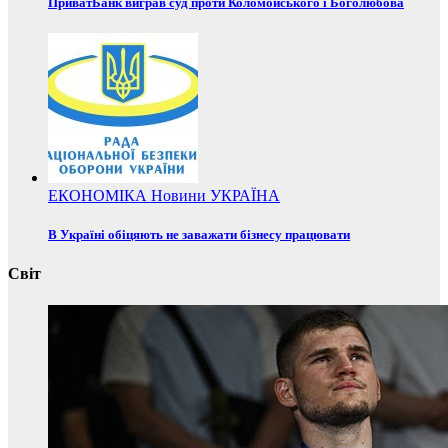
ПриватБанк виграв суд проти Коломойського і Боголюбова
ЕКОНОМІКА
Новини
УКРАЇНА
В Україні обіцяють не заважати бізнесу працювати
Світ