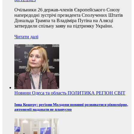
Очільники 26 держав-членів Європейського Союзу
напередодні зустрічі президента Сполучених Штатів
Дональда Трампа та Владіміра Путіна на Алясці
затвердили спільну заяву на підтримку України.
Читати далі
Новини
Одеса та область
ПОЛИТИКА
РЕГІОН
СВІТ
Інна Кошеру: регіони Молдови повинні розвиватися рівномірно,
автономії надавати не плануємо