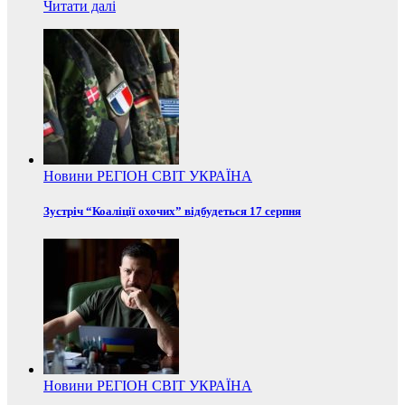
Читати далі
Новини
РЕГІОН
СВІТ
УКРАЇНА
Зустріч “Коаліції охочих” відбудеться 17 серпня
Новини
РЕГІОН
СВІТ
УКРАЇНА