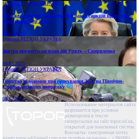
Новини
РЕГІОН
УКРАЇНА
ЄС вже у вересні ухвалить 19-й ракет санкцій проти рф, –
Урсула фон дер Ляєн
08.17.2025
Новини
РЕГІОН
УКРАЇНА
Завтра презентуємо план дій Уряду, – Свириденко
08.17.2025
Новини
РЕГІОН
УКРАЇНА
Генштаб повідомив про просування ЗСУ на Північно-
Слобожанському напрямку
08.17.2025
Использование материалов сайта
разрешается при условии
размещения в тексте
гиперссылки на сайт topor.od.ua,
открытой для поисковых систем.
Контакты: электронная почта
gazeta.topor.od@gmail.com
или телефон редакции – +38(096)