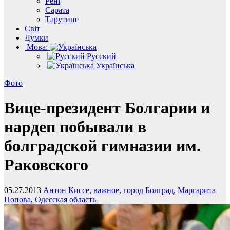
Рені
Сарата
Тарутине
Світ
Думки
Мова:
Русский
Українська
Фото
Вице-президент Болгарии и
нардеп побывали в
болградской гимназии им.
Раковского
05.27.2013
Антон Киссе
,
важное
,
город Болград
,
Маргарита
Попова
,
Одесская область