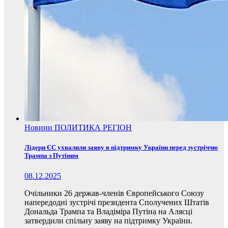
Новини
ПОЛИТИКА
РЕГІОН
Лідери ЄС ухвалили заяву в підтримку України перед зустріччю
Трампа з Путіним
08.12.2025
Очільники 26 держав-членів Європейського Союзу
напередодні зустрічі президента Сполучених Штатів
Дональда Трампа та Владіміра Путіна на Алясці
затвердили спільну заяву на підтримку України.