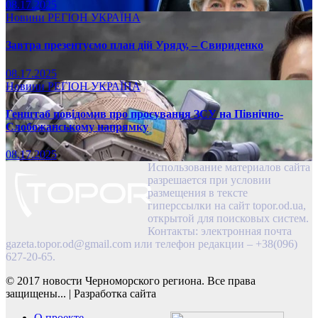
08.17.2025
Новини
РЕГІОН
УКРАЇНА
Завтра презентуємо план дій Уряду, – Свириденко
08.17.2025
Новини
РЕГІОН
УКРАЇНА
Генштаб повідомив про просування ЗСУ на Північно-
Слобожанському напрямку
08.17.2025
Использование материалов сайта
разрешается при условии
размещения в тексте
гиперссылки на сайт topor.od.ua,
открытой для поисковых систем.
Контакты: электронная почта
gazeta.topor.od@gmail.com
или телефон редакции – +38(096)
627-20-65.
© 2017 новости Черноморского региона. Все права
защищены...
|
Разработка сайта
О проекте