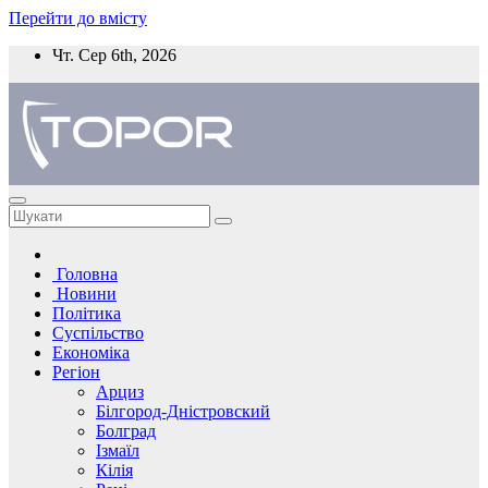
Перейти до вмісту
Чт. Сер 6th, 2026
Головна
Новини
Політика
Суспільство
Економіка
Регіон
Арциз
Білгород-Дністровский
Болград
Ізмаїл
Кілія