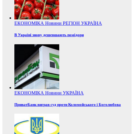
ЕКОНОМІКА
Новини
РЕГІОН
УКРАЇНА
В Україні знову дешевшають помідори
ЕКОНОМІКА
Новини
УКРАЇНА
ПриватБанк виграв суд проти Коломойського і Боголюбова