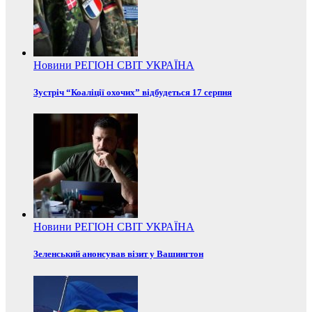
Новини
РЕГІОН
СВІТ
УКРАЇНА
Зустріч “Коаліції охочих” відбудеться 17 серпня
Новини
РЕГІОН
СВІТ
УКРАЇНА
Зеленський анонсував візит у Вашингтон