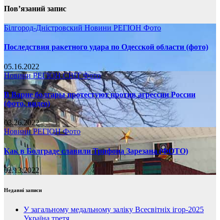
Пов’язаний запис
Білгород-Дністровский
Новини
РЕГІОН
Фото
Последствия ракетного удара по Одесской области (фото)
05.16.2022
Новини
РЕГІОН
СВІТ
Фото
В Варне болгары протестуют против агрессии России
(фото, видео)
03.26.2022
Новини
РЕГІОН
Фото
Как в Болграде славили Трифона Зарезана (ФОТО)
02.13.2022
Недавні записи
У загальному медальному заліку Всесвітніх ігор-2025
Україна третя