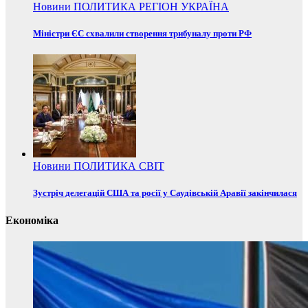
Новини
ПОЛИТИКА
РЕГІОН
УКРАЇНА
Міністри ЄС схвалили створення трибуналу проти РФ
Новини
ПОЛИТИКА
СВІТ
Зустріч делегацій США та росії у Саудівській Аравії закінчилася
Економіка