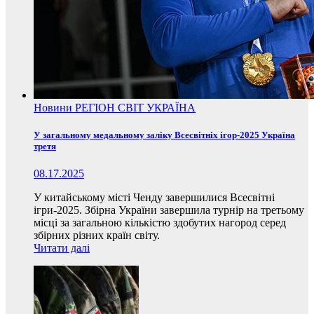
Новини
РЕГІОН
СВІТ
УКРАЇНА
У загальному медальному заліку Всесвітніх ігор-2025 Україна
третя
08.17.2025
У китайському місті Ченду завершилися Всесвітні
ігри-2025. Збірна України завершила турнір на третьому
місці за загальною кількістю здобутих нагород серед
збірних різних країн світу.
Читати далі