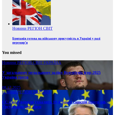
Новини
РЕГІОН
СВІТ
Британія готова на військову присутність в Україні у разі
перемир’я
You missed
Новини
РЕГІОН
СВІТ
УКРАЇНА
У загальному медальному заліку Всесвітніх ігор-2025
Україна третя
08.17.2025
Новини
РЕГІОН
УКРАЇНА
ЄС вже у вересні ухвалить 19-й ракет санкцій проти рф, –
Урсула фон дер Ляєн