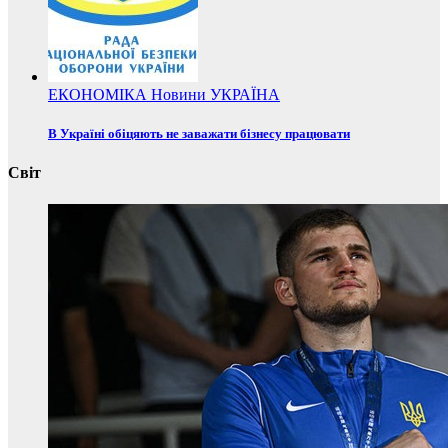
ЕКОНОМІКА
Новини
УКРАЇНА
В Україні обіцяють не заважати бізнесу працювати
Світ