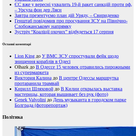
ЄС вже у вересні ухвалить 19-й ракет санкцій проти рф,
– Урсула фон дер Ляєн
Завтра презентуємо план дій Уряду, – Свириденко
Генштаб повідомив про просування ЗСУ на Північно-
Слобожанському напрямку
Зустріч “Коаліції охочих” відбудеться 17 серпня
Останні коментарі
Lion King
до
У ВМС ЗСУ спростували фейк щодо
знищення кораблів в Одесі
Olhazk
до
В Одессе 15 человек отравились пирожными
из супермаркета
Виктория Калина
до
В центре Одессы маршрутка
протаранила трамвай
Кирилл Шляховой
до
В Килии открылась выставка
мастерицы, которая вышивает без рук (фото)
Genek Valvolini
до
День музыканта в городском парке
Болграда (фоторепортаж)
Політика