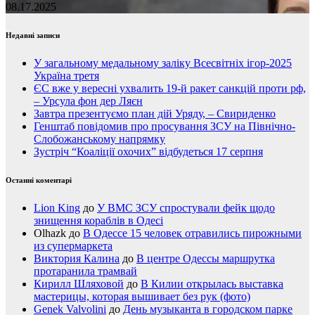
08.17.2025
Недавні записи
У загальному медальному заліку Всесвітніх ігор-2025
Україна третя
ЄС вже у вересні ухвалить 19-й ракет санкцій проти рф,
– Урсула фон дер Ляєн
Завтра презентуємо план дій Уряду, – Свириденко
Генштаб повідомив про просування ЗСУ на Північно-
Слобожанському напрямку
Зустріч “Коаліції охочих” відбудеться 17 серпня
Останні коментарі
Lion King
до
У ВМС ЗСУ спростували фейк щодо
знищення кораблів в Одесі
Olhazk
до
В Одессе 15 человек отравились пирожными
из супермаркета
Виктория Калина
до
В центре Одессы маршрутка
протаранила трамвай
Кирилл Шляховой
до
В Килии открылась выставка
мастерицы, которая вышивает без рук (фото)
Genek Valvolini
до
День музыканта в городском парке