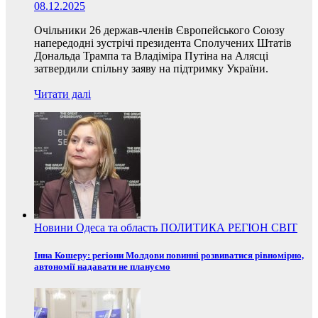
08.12.2025
Очільники 26 держав-членів Європейського Союзу
напередодні зустрічі президента Сполучених Штатів
Дональда Трампа та Владіміра Путіна на Алясці
затвердили спільну заяву на підтримку України.
Читати далі
Новини
Одеса та область
ПОЛИТИКА
РЕГІОН
СВІТ
Інна Кошеру: регіони Молдови повинні розвиватися рівномірно,
автономії надавати не плануємо