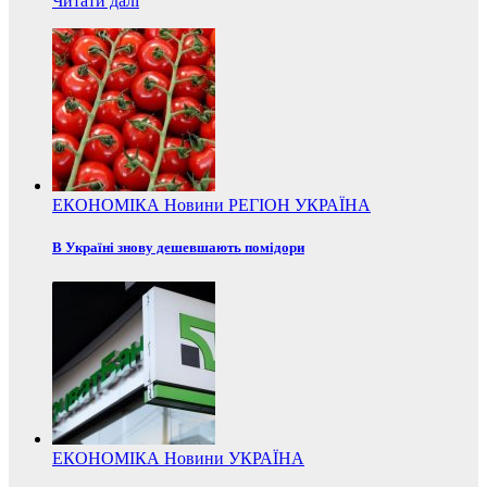
Читати далі
ЕКОНОМІКА
Новини
РЕГІОН
УКРАЇНА
В Україні знову дешевшають помідори
ЕКОНОМІКА
Новини
УКРАЇНА