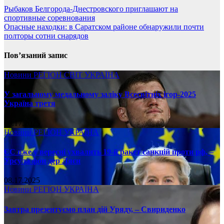
Рыбаков Белгорода-Днестровского приглашают на
спортивные соревнования
Опасные находки: в Саратском районе обнаружили почти
полторы сотни снарядов
Пов’язаний запис
Новини
РЕГІОН
СВІТ
УКРАЇНА
У загальному медальному заліку Всесвітніх ігор-2025
Україна третя
08.17.2025
Новини
РЕГІОН
УКРАЇНА
ЄС вже у вересні ухвалить 19-й ракет санкцій проти рф, –
Урсула фон дер Ляєн
08.17.2025
Новини
РЕГІОН
УКРАЇНА
Завтра презентуємо план дій Уряду, – Свириденко