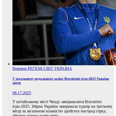
Новини
РЕГІОН
СВІТ
УКРАЇНА
У загальному медальному заліку Всесвітніх ігор-2025 Україна
третя
08.17.2025
У китайському місті Ченду завершилися Всесвітні
ігри-2025. Збірна України завершила турнір на третьому
місці за загальною кількістю здобутих нагород серед
збірних різних країн світу.