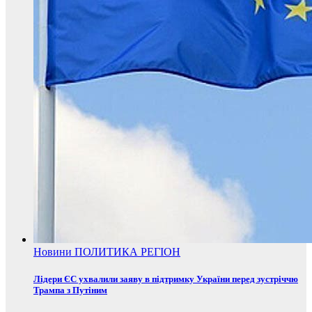
Новини
ПОЛИТИКА
РЕГІОН
Лідери ЄС ухвалили заяву в підтримку України перед зустріччю
Трампа з Путіним