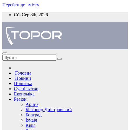
Перейти до вмісту
Сб. Сер 8th, 2026
Головна
Новини
Політика
Суспільство
Економіка
Регіон
Арциз
Білгород-Дністровский
Болград
Ізмаїл
Кілія