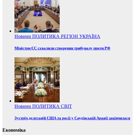
Новини
ПОЛИТИКА
РЕГІОН
УКРАЇНА
Міністри ЄС схвалили створення трибуналу проти РФ
Новини
ПОЛИТИКА
СВІТ
Зустріч делегацій США та росії у Саудівській Аравії закінчилася
Економіка