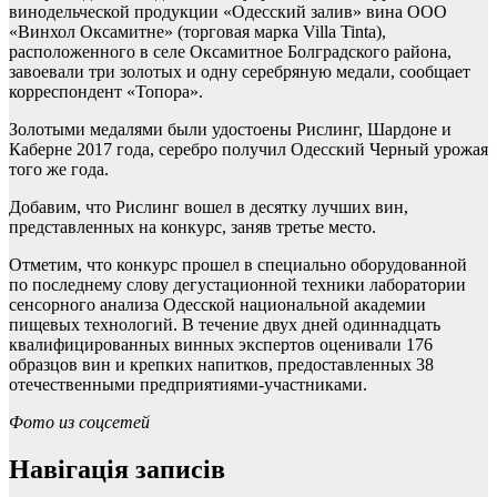
винодельческой продукции «Одесский залив» вина ООО
«Винхол Оксамитне» (торговая марка Villa Tinta),
расположенного в селе Оксамитное Болградского района,
завоевали три золотых и одну серебряную медали, сообщает
корреспондент «Топора».
Золотыми медалями были удостоены Рислинг, Шардоне и
Каберне 2017 года, серебро получил Одесский Черный урожая
того же года.
Добавим, что Рислинг вошел в десятку лучших вин,
представленных на конкурс, заняв третье место.
Отметим, что конкурс прошел в специально оборудованной
по последнему слову дегустационной техники лаборатории
сенсорного анализа Одесской национальной академии
пищевых технологий. В течение двух дней одиннадцать
квалифицированных винных экспертов оценивали 176
образцов вин и крепких напитков, предоставленных 38
отечественными предприятиями-участниками.
Фото из соцсетей
Навігація записів