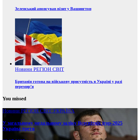
Зеленський анонсував візит у Вашингтон
Новини
РЕГІОН
СВІТ
Британія готова на військову присутність в Україні у разі
перемир’я
You missed
Новини
РЕГІОН
СВІТ
УКРАЇНА
У загальному медальному заліку Всесвітніх ігор-2025
Україна третя