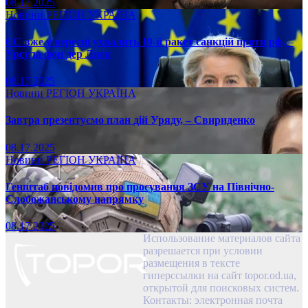
08.17.2025
Новини
РЕГІОН
УКРАЇНА
ЄС вже у вересні ухвалить 19-й ракет санкцій проти рф, –
Урсула фон дер Ляєн
08.17.2025
Новини
РЕГІОН
УКРАЇНА
Завтра презентуємо план дій Уряду, – Свириденко
08.17.2025
Новини
РЕГІОН
УКРАЇНА
Генштаб повідомив про просування ЗСУ на Північно-
Слобожанському напрямку
08.17.2025
Использование материалов сайта
разрешается при условии
размещения в тексте
гиперссылки на сайт topor.od.ua,
открытой для поисковых систем.
Контакты: электронная почта