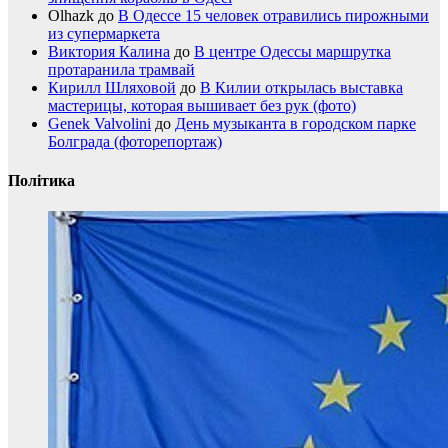
Olhazk
до
В Одессе 15 человек отравились пирожными
из супермаркета
Виктория Калина
до
В центре Одессы маршрутка
протаранила трамвай
Кирилл Шляховой
до
В Килии открылась выставка
мастерицы, которая вышивает без рук (фото)
Genek Valvolini
до
День музыканта в городском парке
Болграда (фоторепортаж)
Політика