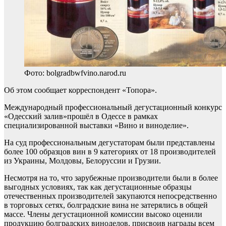
Фото: bolgradbwfvino.narod.ru
Об этом сообщает корреспондент «Топора».
Международный профессиональный дегустационный конкурс
«Одесский залив»прошёл в Одессе в рамках
специализированной выставки «Вино и виноделие».
На суд профессиональным дегустаторам были представлены
более 100 образцов вин в 9 категориях от 18 производителей
из Украины, Молдовы, Белоруссии и Грузии.
Несмотря на то, что зарубежные производители были в более
выгодных условиях, так как дегустационные образцы
отечественных производителей закупаются непосредственно
в торговых сетях, болградские вина не затерялись в общей
массе. Члены дегустационной комиссии высоко оценили
продукцию болградских виноделов, присвоив награды всем