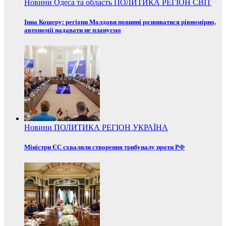
Новини
Одеса та область
ПОЛИТИКА
РЕГІОН
СВІТ
Інна Кошеру: регіони Молдови повинні розвиватися рівномірно,
автономії надавати не плануємо
Новини
ПОЛИТИКА
РЕГІОН
УКРАЇНА
Міністри ЄС схвалили створення трибуналу проти РФ