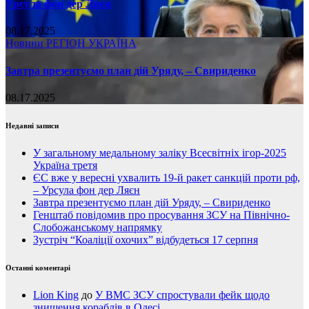
Урсула фон дер Ляєн
08.17.2025
Новини
РЕГІОН
УКРАЇНА
Завтра презентуємо план дій Уряду, – Свириденко
08.17.2025
Недавні записи
У загальному медальному заліку Всесвітніх ігор-2025
Україна третя
ЄС вже у вересні ухвалить 19-й ракет санкцій проти рф,
– Урсула фон дер Ляєн
Завтра презентуємо план дій Уряду, – Свириденко
Генштаб повідомив про просування ЗСУ на Північно-
Слобожанському напрямку
Зустріч “Коаліції охочих” відбудеться 17 серпня
Останні коментарі
Lion King
до
У ВМС ЗСУ спростували фейк щодо
знищення кораблів в Одесі