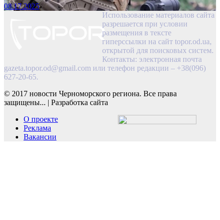
08.17.2025
Использование материалов сайта
разрешается при условии
размещения в тексте
гиперссылки на сайт topor.od.ua,
открытой для поисковых систем.
Контакты: электронная почта
gazeta.topor.od@gmail.com
или телефон редакции – +38(096)
627-20-65.
© 2017 новости Черноморского региона. Все права
защищены...
|
Разработка сайта
О проекте
Реклама
Вакансии