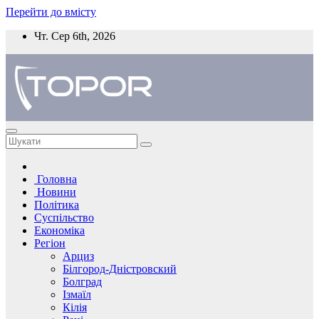
Перейти до вмісту
Чт. Сер 6th, 2026
Головна
Новини
Політика
Суспільство
Економіка
Регіон
Арциз
Білгород-Дністровский
Болград
Ізмаїл
Кілія