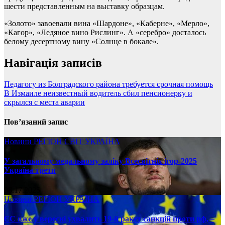
шести представленным на выставку образцам.
«Золото» завоевали вина «Шардоне», «Каберне», «Мерло»,
«Кагор», «Ледяное вино Рислинг». А «серебро» досталось
белому десертному вину «Солнце в бокале».
Навігація записів
Педагогу из Болградского района требуется срочная помощь
В Измаиле неизвестный водитель сбил пенсионерку и
скрылся с места аварии
Пов’язаний запис
Новини
РЕГІОН
СВІТ
УКРАЇНА
У загальному медальному заліку Всесвітніх ігор-2025
Україна третя
08.17.2025
Новини
РЕГІОН
УКРАЇНА
ЄС вже у вересні ухвалить 19-й ракет санкцій проти рф, –