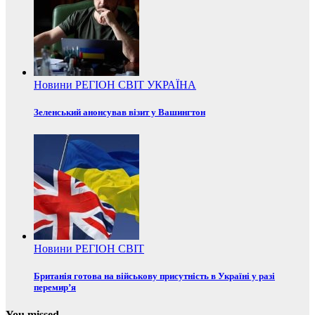
Новини
РЕГІОН
СВІТ
УКРАЇНА
Зеленський анонсував візит у Вашингтон
Новини
РЕГІОН
СВІТ
Британія готова на військову присутність в Україні у разі
перемир’я
You missed