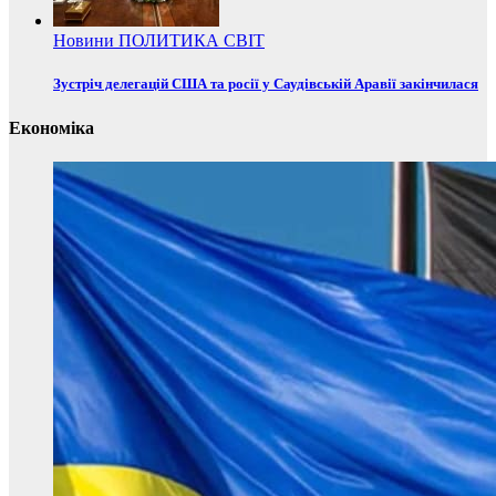
Новини
ПОЛИТИКА
СВІТ
Зустріч делегацій США та росії у Саудівській Аравії закінчилася
Економіка