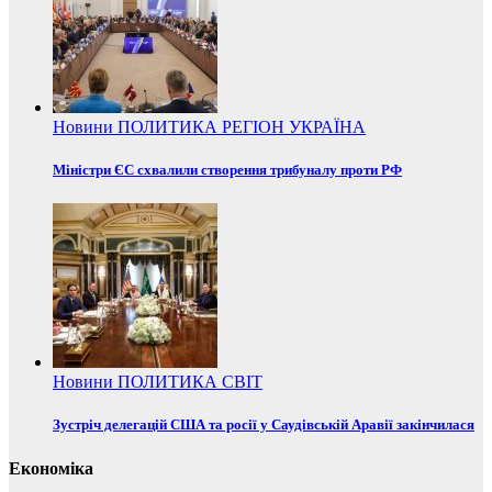
Новини
ПОЛИТИКА
РЕГІОН
УКРАЇНА
Міністри ЄС схвалили створення трибуналу проти РФ
Новини
ПОЛИТИКА
СВІТ
Зустріч делегацій США та росії у Саудівській Аравії закінчилася
Економіка