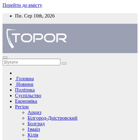
Перейти до вмісту
Пн. Сер 10th, 2026
Головна
Новини
Політика
Суспільство
Економіка
Регіон
Арциз
Білгород-Дністровский
Болград
Ізмаїл
Кілія