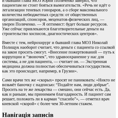
и бывший глава МОЗ Юрий Поляченко заверил, что
пациентам не стоит бояться вымогательств. «Речь не идёт о
легализации теневых гонораров, а о сборе максимального
количества небюджетных средств: от общественных
организаций, спонсоров, меценатов-физических лиц, —
уверен Поляченко. — Я оптимист: будет больше ресурсов.
Уже сейчас привлекаются благотворительные деньги на
строительство хосписов, диагностических центров».
Вместе с тем, нейрохирург и бывший глава МОЗ Николай
Полищук наоборот считает, что деньги с пациента со ссылкой
на закон просить смогут. «Внесение пожертвований — путь к
коррупции и “звоночек”, что здравоохранение у нас для
системы, а не для пациента, — считает он. — Экстренная
медицина должна полностью обеспечиваться государством,
как это происходит, например, в Грузии».
Сами врачи тех же «скорых» просят не паниковать: «Никто не
возьмёт баночку с надписью: “Подайте нам, люди добрые”.
Просить на те же лекарства — смешно, они сейчас есть. Да,
как и раньше, мы принимаем благодарность. И пациент сам
решает, положить ли в карман “спасибо”», — отметил врач
киевской «скорой» с более чем 30-летним стажем.
Навігація записів