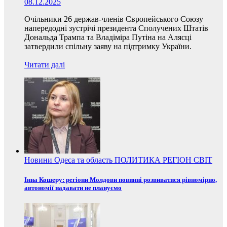
08.12.2025
Очільники 26 держав-членів Європейського Союзу
напередодні зустрічі президента Сполучених Штатів
Дональда Трампа та Владіміра Путіна на Алясці
затвердили спільну заяву на підтримку України.
Читати далі
Новини
Одеса та область
ПОЛИТИКА
РЕГІОН
СВІТ
Інна Кошеру: регіони Молдови повинні розвиватися рівномірно,
автономії надавати не плануємо