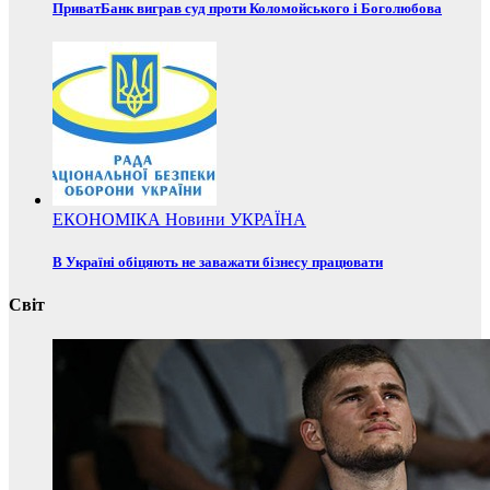
ПриватБанк виграв суд проти Коломойського і Боголюбова
ЕКОНОМІКА
Новини
УКРАЇНА
В Україні обіцяють не заважати бізнесу працювати
Світ