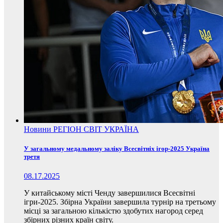
Новини
РЕГІОН
СВІТ
УКРАЇНА
У загальному медальному заліку Всесвітніх ігор-2025 Україна
третя
08.17.2025
У китайському місті Ченду завершилися Всесвітні
ігри-2025. Збірна України завершила турнір на третьому
місці за загальною кількістю здобутих нагород серед
збірних різних країн світу.