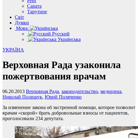
Рені
Сарата
Тарутине
Світ
Думки
Мова:
Русский
Українська
УКРАЇНА
Верховная Рада узаконила
пожертвования врачам
06.20.2013
Верховная Рада
,
законодательство
,
медицина
,
Николай Полищук
,
Юрий Поляченко
За изменение закона об экстренной помощи, которое позволит
врачам «скорой» брать добровольные взносы от пациентов,
проголосовали 234 депутата.