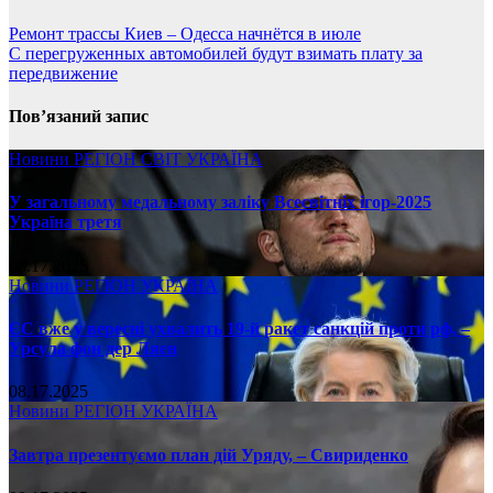
Ремонт трассы Киев – Одесса начнётся в июле
С перегруженных автомобилей будут взимать плату за
передвижение
Пов’язаний запис
Новини
РЕГІОН
СВІТ
УКРАЇНА
У загальному медальному заліку Всесвітніх ігор-2025
Україна третя
08.17.2025
Новини
РЕГІОН
УКРАЇНА
ЄС вже у вересні ухвалить 19-й ракет санкцій проти рф, –
Урсула фон дер Ляєн
08.17.2025
Новини
РЕГІОН
УКРАЇНА
Завтра презентуємо план дій Уряду, – Свириденко