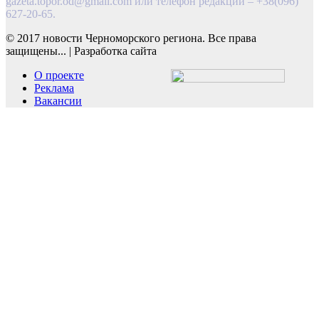
gazeta.topor.od@gmail.com
или телефон редакции – +38(096)
627-20-65.
© 2017 новости Черноморского региона. Все права
защищены...
|
Разработка сайта
О проекте
Реклама
Вакансии