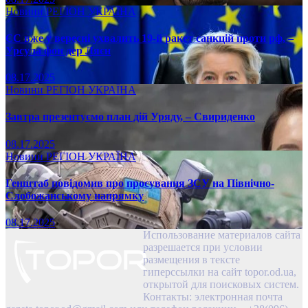
Новини
РЕГІОН
УКРАЇНА
ЄС вже у вересні ухвалить 19-й ракет санкцій проти рф, –
Урсула фон дер Ляєн
08.17.2025
Новини
РЕГІОН
УКРАЇНА
Завтра презентуємо план дій Уряду, – Свириденко
08.17.2025
Новини
РЕГІОН
УКРАЇНА
Генштаб повідомив про просування ЗСУ на Північно-
Слобожанському напрямку
08.17.2025
Использование материалов сайта
разрешается при условии
размещения в тексте
гиперссылки на сайт topor.od.ua,
открытой для поисковых систем.
Контакты: электронная почта