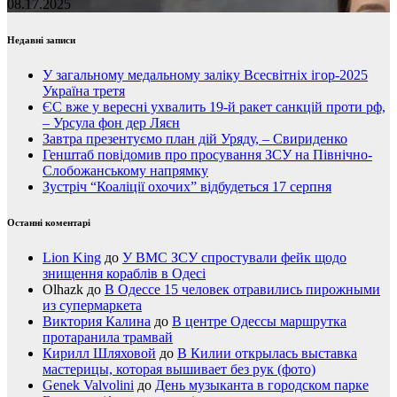
08.17.2025
Недавні записи
У загальному медальному заліку Всесвітніх ігор-2025
Україна третя
ЄС вже у вересні ухвалить 19-й ракет санкцій проти рф,
– Урсула фон дер Ляєн
Завтра презентуємо план дій Уряду, – Свириденко
Генштаб повідомив про просування ЗСУ на Північно-
Слобожанському напрямку
Зустріч “Коаліції охочих” відбудеться 17 серпня
Останні коментарі
Lion King
до
У ВМС ЗСУ спростували фейк щодо
знищення кораблів в Одесі
Olhazk
до
В Одессе 15 человек отравились пирожными
из супермаркета
Виктория Калина
до
В центре Одессы маршрутка
протаранила трамвай
Кирилл Шляховой
до
В Килии открылась выставка
мастерицы, которая вышивает без рук (фото)
Genek Valvolini
до
День музыканта в городском парке