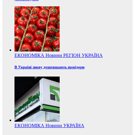
ЕКОНОМІКА
Новини
РЕГІОН
УКРАЇНА
В Україні знову дешевшають помідори
ЕКОНОМІКА
Новини
УКРАЇНА