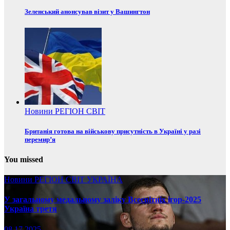
Зеленський анонсував візит у Вашингтон
Новини
РЕГІОН
СВІТ
Британія готова на військову присутність в Україні у разі
перемир’я
You missed
Новини
РЕГІОН
СВІТ
УКРАЇНА
У загальному медальному заліку Всесвітніх ігор-2025
Україна третя
08.17.2025