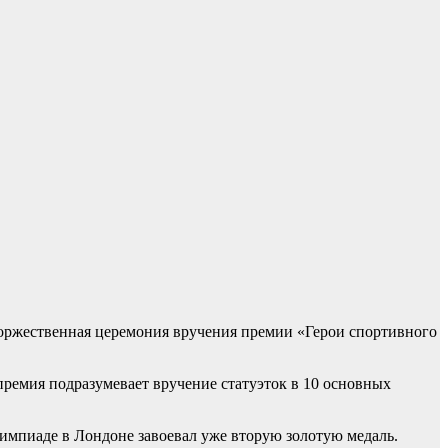
оржественная церемония вручения премии «Герои спортивного
ремия подразумевает вручение статуэток в 10 основных
импиаде в Лондоне завоевал уже вторую золотую медаль.