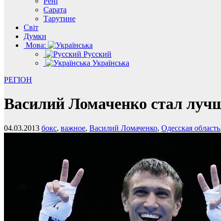
Рені
Сарата
Тарутине
Світ
Думки
Мова:
Русский
Українська
РЕГІОН
Василий Ломаченко стал лучш
04.03.2013
бокс
,
важное
,
Василий Ломаченко
,
Одесская область