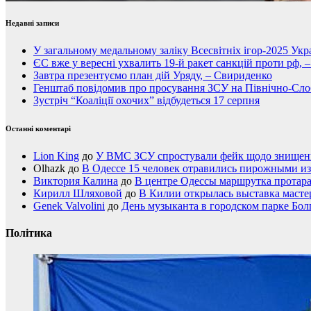
Недавні записи
У загальному медальному заліку Всесвітніх ігор-2025 Укра
ЄС вже у вересні ухвалить 19-й ракет санкцій проти рф, 
Завтра презентуємо план дій Уряду, – Свириденко
Генштаб повідомив про просування ЗСУ на Північно-Сл
Зустріч “Коаліції охочих” відбудеться 17 серпня
Останні коментарі
Lion King
до
У ВМС ЗСУ спростували фейк щодо знищення
Olhazk
до
В Одессе 15 человек отравились пирожными из
Виктория Калина
до
В центре Одессы маршрутка протар
Кирилл Шляховой
до
В Килии открылась выставка мастер
Genek Valvolini
до
День музыканта в городском парке Бол
Політика