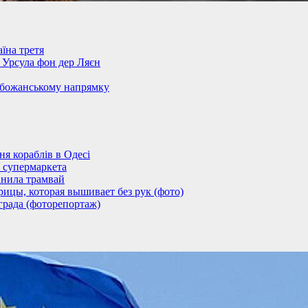
їна третя
– Урсула фон дер Ляєн
обожанському напрямку
 кораблів в Одесі
 супермаркета
анила трамвай
ицы, которая вышивает без рук (фото)
града (фоторепортаж)