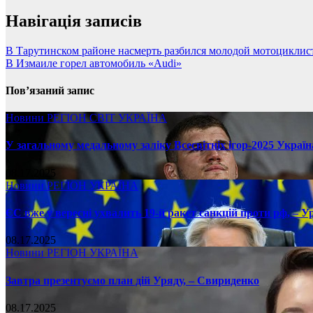
Навігація записів
В Тарутинском районе насмерть разбился молодой мотоциклис
В Измаиле горел автомобиль «Audi»
Пов’язаний запис
Новини
РЕГІОН
СВІТ
УКРАЇНА
У загальному медальному заліку Всесвітніх ігор-2025 Україн
08.17.2025
Новини
РЕГІОН
УКРАЇНА
ЄС вже у вересні ухвалить 19-й ракет санкцій проти рф, – У
08.17.2025
Новини
РЕГІОН
УКРАЇНА
Завтра презентуємо план дій Уряду, – Свириденко
08.17.2025