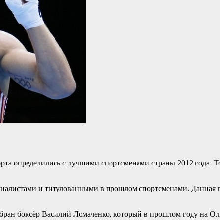
та определились с лучшими спортсменами страны 2012 года. Т
рналистами и титулованными в прошлом спортсменами. Данная п
бран боксёр Василий Ломаченко, который в прошлом году на Ол