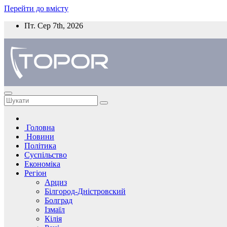
Перейти до вмісту
Пт. Сер 7th, 2026
Головна
Новини
Політика
Суспільство
Економіка
Регіон
Арциз
Білгород-Дністровский
Болград
Ізмаїл
Кілія