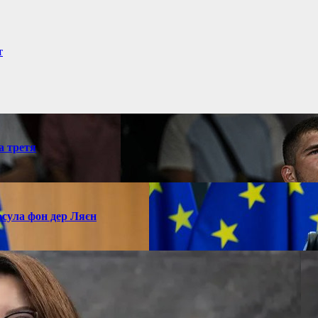
т
а третя
рсула фон дер Ляєн