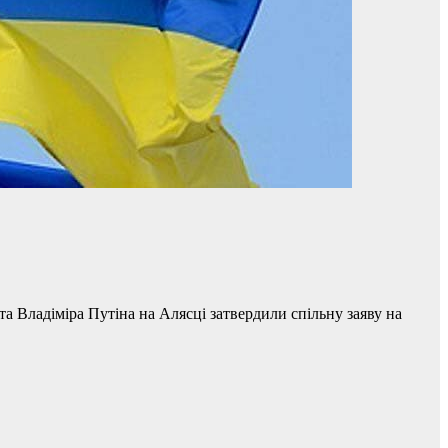
 Владіміра Путіна на Алясці затвердили спільну заяву на