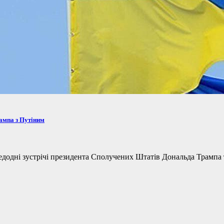
рампа з Путіним
одні зустрічі президента Сполучених Штатів Дональда Трампа та