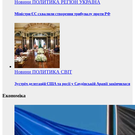
Новини
ПОЛИТИКА
РЕГІОН
УКРАЇНА
Міністри ЄС схвалили створення трибуналу проти РФ
Новини
ПОЛИТИКА
СВІТ
Зустріч делегацій США та росії у Саудівській Аравії закінчилася
Економіка