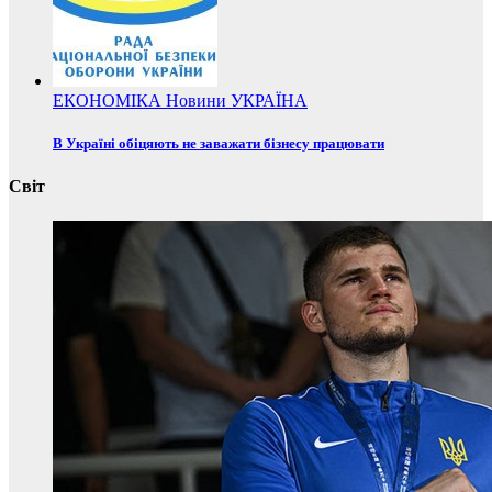
ЕКОНОМІКА
Новини
УКРАЇНА
В Україні обіцяють не заважати бізнесу працювати
Світ