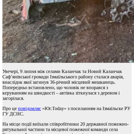
Увечері, 9 липня між селами Каланчак та Новий Каланчак
Саф’янівської громади Ізмаїльського району сталася аварія,
внаслідок якої загинув 36-річний місцевий мешканець.
Попередньо встановлено, що чоловік не впорався з
керуванням на швидкості – автівка зіткнулася з деревом і
загорілася.
Про це
повідомляє
«Юг.Today» з посиланням на Ізмаїльске РУ
ГУ ДСНС.
На місце події виїхали співробітники 20 державної пожежно-
рятувальної частини та місцевої пожежної команди села