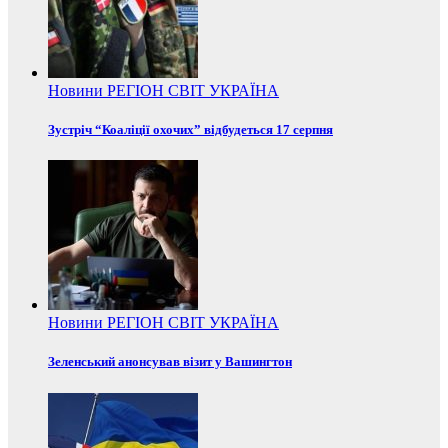
Новини
РЕГІОН
СВІТ
УКРАЇНА
Зустріч “Коаліції охочих” відбудеться 17 серпня
Новини
РЕГІОН
СВІТ
УКРАЇНА
Зеленський анонсував візит у Вашингтон