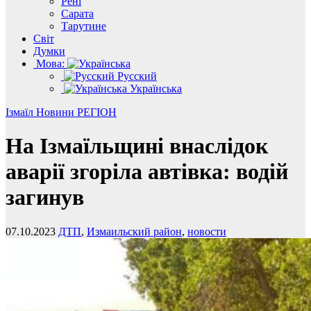
Рені
Сарата
Тарутине
Світ
Думки
Мова:
Русский
Українська
Ізмаїл
Новини
РЕГІОН
На Ізмаїльщині внаслідок
аварії згоріла автівка: водій
загинув
07.10.2023
ДТП
,
Измаильский район
,
новости