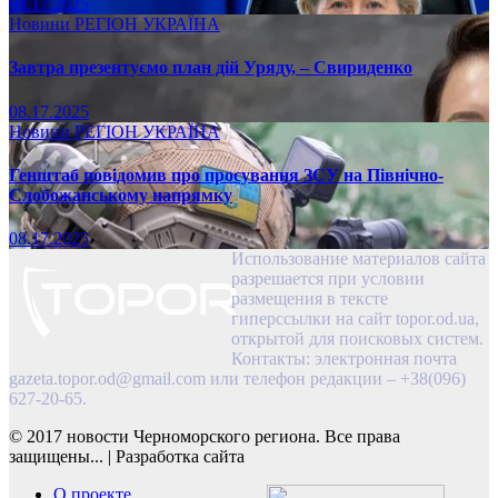
08.17.2025
Новини
РЕГІОН
УКРАЇНА
Завтра презентуємо план дій Уряду, – Свириденко
08.17.2025
Новини
РЕГІОН
УКРАЇНА
Генштаб повідомив про просування ЗСУ на Північно-
Слобожанському напрямку
08.17.2025
Использование материалов сайта
разрешается при условии
размещения в тексте
гиперссылки на сайт topor.od.ua,
открытой для поисковых систем.
Контакты: электронная почта
gazeta.topor.od@gmail.com
или телефон редакции – +38(096)
627-20-65.
© 2017 новости Черноморского региона. Все права
защищены...
|
Разработка сайта
О проекте