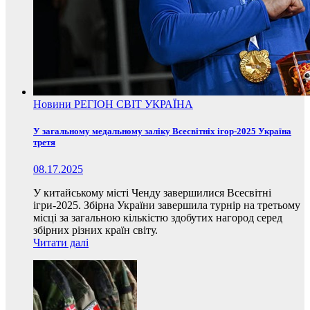
Новини
РЕГІОН
СВІТ
УКРАЇНА
У загальному медальному заліку Всесвітніх ігор-2025 Україна
третя
08.17.2025
У китайському місті Ченду завершилися Всесвітні
ігри-2025. Збірна України завершила турнір на третьому
місці за загальною кількістю здобутих нагород серед
збірних різних країн світу.
Читати далі