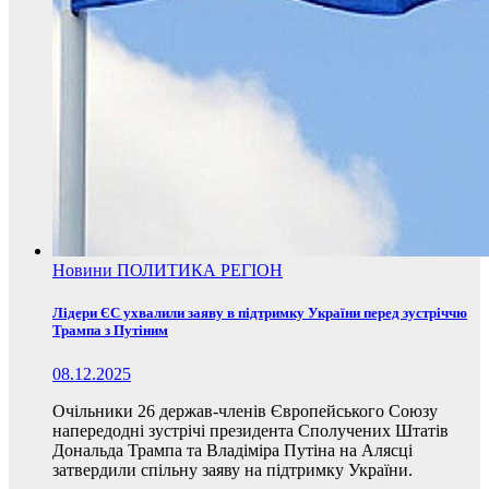
Новини
ПОЛИТИКА
РЕГІОН
Лідери ЄС ухвалили заяву в підтримку України перед зустріччю
Трампа з Путіним
08.12.2025
Очільники 26 держав-членів Європейського Союзу
напередодні зустрічі президента Сполучених Штатів
Дональда Трампа та Владіміра Путіна на Алясці
затвердили спільну заяву на підтримку України.