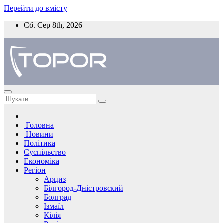
Перейти до вмісту
Сб. Сер 8th, 2026
Головна
Новини
Політика
Суспільство
Економіка
Регіон
Арциз
Білгород-Дністровский
Болград
Ізмаїл
Кілія