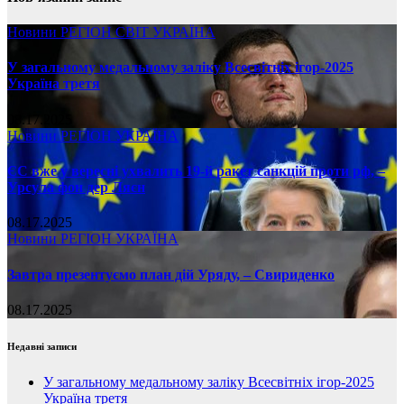
Новини
РЕГІОН
СВІТ
УКРАЇНА
У загальному медальному заліку Всесвітніх ігор-2025
Україна третя
08.17.2025
Новини
РЕГІОН
УКРАЇНА
ЄС вже у вересні ухвалить 19-й ракет санкцій проти рф, –
Урсула фон дер Ляєн
08.17.2025
Новини
РЕГІОН
УКРАЇНА
Завтра презентуємо план дій Уряду, – Свириденко
08.17.2025
Недавні записи
У загальному медальному заліку Всесвітніх ігор-2025
Україна третя