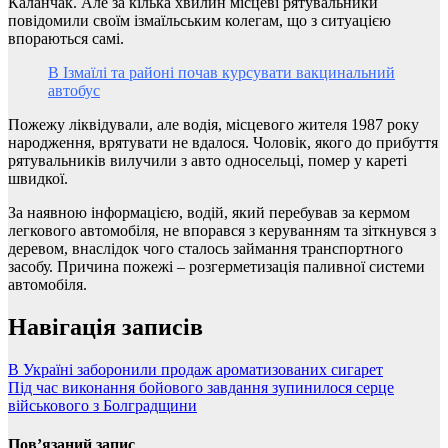
Каланчак. Але за кілька хвилин місцеві рятувальники
повідомили своїм ізмаїльським колегам, що з ситуацією
впораються самі.
В Ізмаїлі та районі почав курсувати вакцинальний
автобус
Пожежу ліквідували, але водія, місцевого жителя 1987 року
народження, врятувати не вдалося. Чоловік, якого до прибуття
рятувальників вилучили з авто односельці, помер у кареті
швидкої.
За наявною інформацією, водій, який перебував за кермом
легкового автомобіля, не впорався з керуванням та зіткнувся з
деревом, внаслідок чого сталось займання транспортного
засобу. Причина пожежі – розгерметизація паливної системи
автомобіля.
Навігація записів
В Україні заборонили продаж ароматизованих сигарет
Під час виконання бойового завдання зупинилося серце
військового з Болградщини
Пов’язаний запис