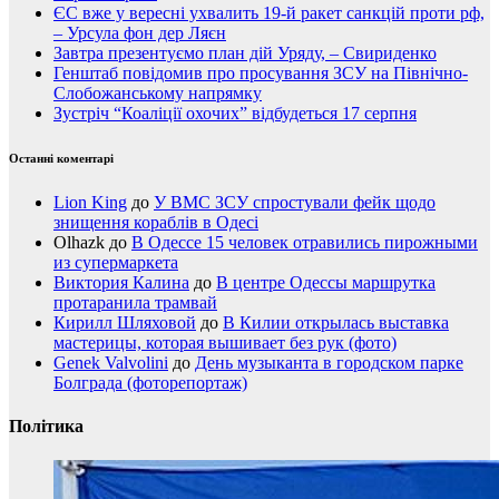
ЄС вже у вересні ухвалить 19-й ракет санкцій проти рф,
– Урсула фон дер Ляєн
Завтра презентуємо план дій Уряду, – Свириденко
Генштаб повідомив про просування ЗСУ на Північно-
Слобожанському напрямку
Зустріч “Коаліції охочих” відбудеться 17 серпня
Останні коментарі
Lion King
до
У ВМС ЗСУ спростували фейк щодо
знищення кораблів в Одесі
Olhazk
до
В Одессе 15 человек отравились пирожными
из супермаркета
Виктория Калина
до
В центре Одессы маршрутка
протаранила трамвай
Кирилл Шляховой
до
В Килии открылась выставка
мастерицы, которая вышивает без рук (фото)
Genek Valvolini
до
День музыканта в городском парке
Болграда (фоторепортаж)
Політика