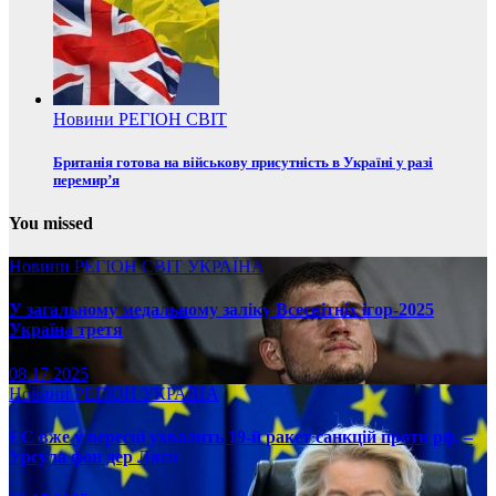
Новини
РЕГІОН
СВІТ
Британія готова на військову присутність в Україні у разі
перемир’я
You missed
Новини
РЕГІОН
СВІТ
УКРАЇНА
У загальному медальному заліку Всесвітніх ігор-2025
Україна третя
08.17.2025
Новини
РЕГІОН
УКРАЇНА
ЄС вже у вересні ухвалить 19-й ракет санкцій проти рф, –
Урсула фон дер Ляєн