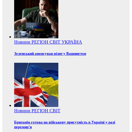
Новини
РЕГІОН
СВІТ
УКРАЇНА
Зеленський анонсував візит у Вашингтон
Новини
РЕГІОН
СВІТ
Британія готова на військову присутність в Україні у разі
перемир’я