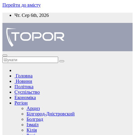
Перейти до вмісту
Чт. Сер 6th, 2026
Головна
Новини
Політика
Суспільство
Економіка
Регіон
Арциз
Білгород-Дністровский
Болград
Ізмаїл
Кілія