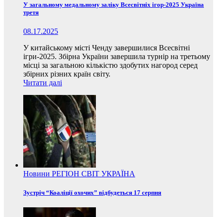
У загальному медальному заліку Всесвітніх ігор-2025 Україна
третя
08.17.2025
У китайському місті Ченду завершилися Всесвітні
ігри-2025. Збірна України завершила турнір на третьому
місці за загальною кількістю здобутих нагород серед
збірних різних країн світу.
Читати далі
Новини
РЕГІОН
СВІТ
УКРАЇНА
Зустріч “Коаліції охочих” відбудеться 17 серпня