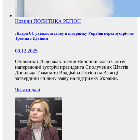
Новини
ПОЛИТИКА
РЕГІОН
Лідери ЄС ухвалили заяву в підтримку України перед зустріччю
Трампа з Путіним
08.12.2025
Очільники 26 держав-членів Європейського Союзу
напередодні зустрічі президента Сполучених Штатів
Дональда Трампа та Владіміра Путіна на Алясці
затвердили спільну заяву на підтримку України.
Читати далі