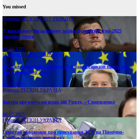
You missed
Новини
РЕГІОН
СВІТ
УКРАЇНА
У загальному медальному заліку Всесвітніх ігор-2025
Україна третя
08.17.2025
Новини
РЕГІОН
УКРАЇНА
ЄС вже у вересні ухвалить 19-й ракет санкцій проти рф, –
Урсула фон дер Ляєн
08.17.2025
Новини
РЕГІОН
УКРАЇНА
Завтра презентуємо план дій Уряду, – Свириденко
08.17.2025
Новини
РЕГІОН
УКРАЇНА
Генштаб повідомив про просування ЗСУ на Північно-
Слобожанському напрямку