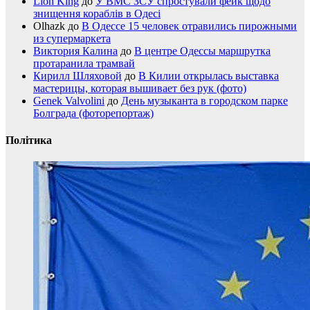
Lion King
до
У ВМС ЗСУ спростували фейк щодо
знищення кораблів в Одесі
Olhazk
до
В Одессе 15 человек отравились пирожными
из супермаркета
Виктория Калина
до
В центре Одессы маршрутка
протаранила трамвай
Кирилл Шляховой
до
В Килии открылась выставка
мастерицы, которая вышивает без рук (фото)
Genek Valvolini
до
День музыканта в городском парке
Болграда (фоторепортаж)
Політика