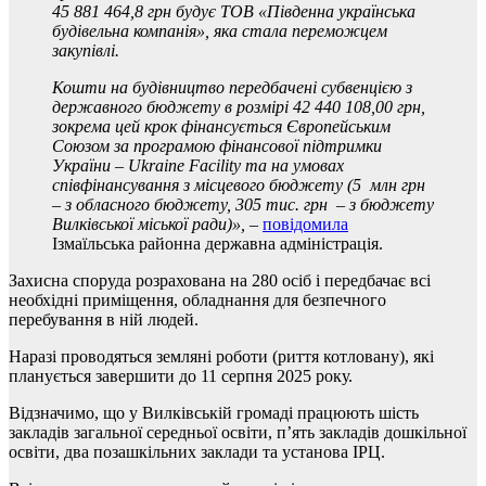
45 881 464,8 грн будує ТОВ «Південна українська
будівельна компанія», яка стала переможцем
закупівлі.
Кошти на будівництво передбачені субвенцією з
державного бюджету в розмірі 42 440 108,00 грн,
зокрема цей крок фінансується Європейським
Союзом за програмою фінансової підтримки
України – Ukraine Facility та на умовах
співфінансування з місцевого бюджету (5 млн грн
– з обласного бюджету, 305 тис. грн – з бюджету
Вилківської міської ради)»,
–
повідомила
Ізмаїльська районна державна адміністрація.
Захисна споруда розрахована на 280 осіб і передбачає всі
необхідні приміщення, обладнання для безпечного
перебування в ній людей.
Наразі проводяться земляні роботи (риття котловану), які
планується завершити до 11 серпня 2025 року.
Відзначимо, що у Вилківській громаді працюють шість
закладів загальної середньої освіти, п’ять закладів дошкільної
освіти, два позашкільних заклади та установа ІРЦ.