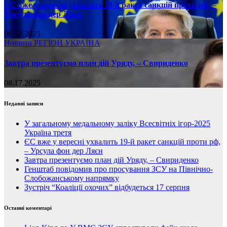
ЄС вже у вересні ухвалить 19-й ракет санкцій проти рф, –
Урсула фон дер Ляєн
08.17.2025
Новини
РЕГІОН
УКРАЇНА
Завтра презентуємо план дій Уряду, – Свириденко
08.17.2025
Недавні записи
У загальному медальному заліку Всесвітніх ігор-2025
Україна третя
ЄС вже у вересні ухвалить 19-й ракет санкцій проти рф,
– Урсула фон дер Ляєн
Завтра презентуємо план дій Уряду, – Свириденко
Генштаб повідомив про просування ЗСУ на Північно-
Слобожанському напрямку
Зустріч “Коаліції охочих” відбудеться 17 серпня
Останні коментарі