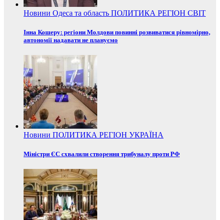
Новини
Одеса та область
ПОЛИТИКА
РЕГІОН
СВІТ
Інна Кошеру: регіони Молдови повинні розвиватися рівномірно,
автономії надавати не плануємо
Новини
ПОЛИТИКА
РЕГІОН
УКРАЇНА
Міністри ЄС схвалили створення трибуналу проти РФ