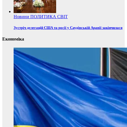
Новини
ПОЛИТИКА
СВІТ
Зустріч делегацій США та росії у Саудівській Аравії закінчилася
Економіка