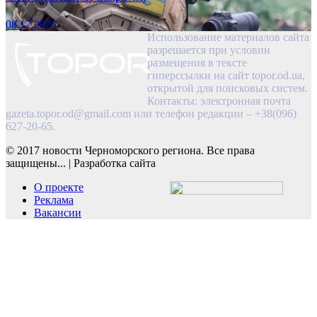
08.17.2025
Использование материалов сайта
разрешается при условии
размещения в тексте
гиперссылки на сайт topor.od.ua,
открытой для поисковых систем.
Контакты: электронная почта
gazeta.topor.od@gmail.com
или телефон редакции – +38(096)
627-20-65.
© 2017 новости Черноморского региона. Все права
защищены...
|
Разработка сайта
О проекте
Реклама
Вакансии