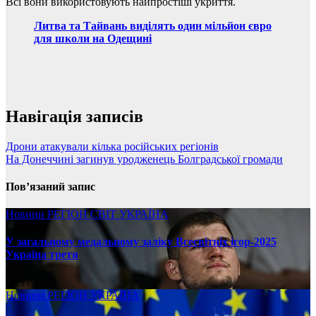
Всі вони використовують найпростіші укриття.
Литва та Тайвань виділять один мільйон євро
для школи на Одещині
Навігація записів
Дрони атакували кілька російських регіонів
На Донеччині загинув уродженець Болградської громади
Пов’язаний запис
Новини
РЕГІОН
СВІТ
УКРАЇНА
У загальному медальному заліку Всесвітніх ігор-2025
Україна третя
08.17.2025
Новини
РЕГІОН
УКРАЇНА