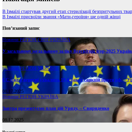
В Ізмаїлі стартував другий етап стерилізації безпритульних тва
В Ізмаїлі присвоїли звання «Мати-героїня» ще одній жінці
Пов’язаний запис
Новини
РЕГІОН
СВІТ
УКРАЇНА
У загальному медальному заліку Всесвітніх ігор-2025 Україн
08.17.2025
Новини
РЕГІОН
УКРАЇНА
ЄС вже у вересні ухвалить 19-й ракет санкцій проти рф, – У
08.17.2025
Новини
РЕГІОН
УКРАЇНА
Завтра презентуємо план дій Уряду, – Свириденко
08.17.2025
Недавні записи