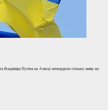
 Владіміра Путіна на Алясці затвердили спільну заяву на