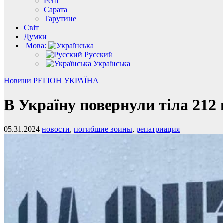
Рені
Сарата
Тарутине
Світ
Думки
Мова:
Русский
Українська
Новини
РЕГІОН
УКРАЇНА
В Україну повернули тіла 212
05.31.2024
новости
,
погибшие воины
,
репатриация