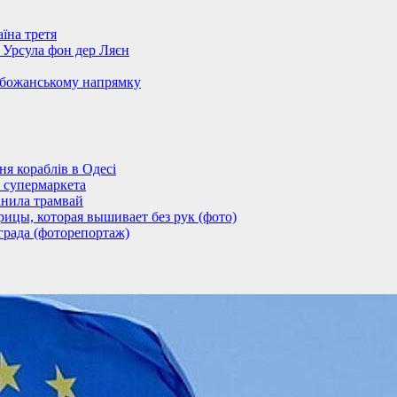
їна третя
– Урсула фон дер Ляєн
обожанському напрямку
 кораблів в Одесі
 супермаркета
анила трамвай
ицы, которая вышивает без рук (фото)
града (фоторепортаж)