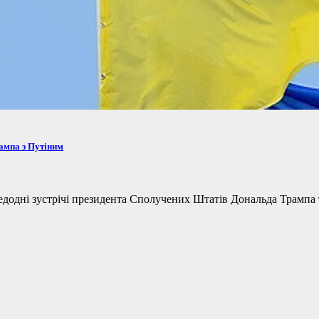
рампа з Путіним
одні зустрічі президента Сполучених Штатів Дональда Трампа та