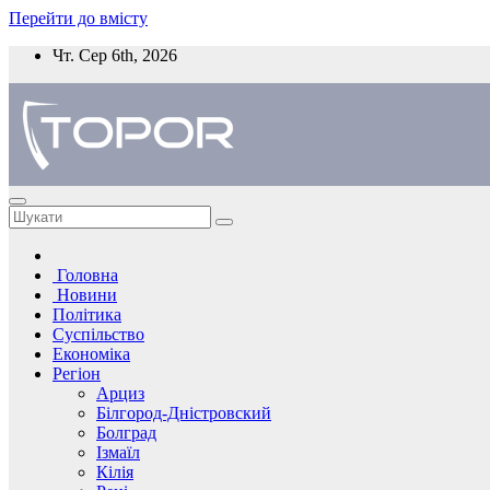
Перейти до вмісту
Чт. Сер 6th, 2026
Головна
Новини
Політика
Суспільство
Економіка
Регіон
Арциз
Білгород-Дністровский
Болград
Ізмаїл
Кілія