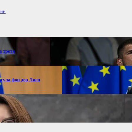
рин
а третя
рсула фон дер Ляєн