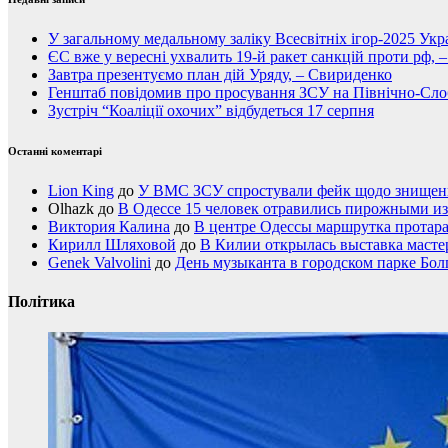
У загальному медальному заліку Всесвітніх ігор-2025 Укра
ЄС вже у вересні ухвалить 19-й ракет санкцій проти рф, 
Завтра презентуємо план дій Уряду, – Свириденко
Генштаб повідомив про просування ЗСУ на Північно-Сл
Зустріч “Коаліції охочих” відбудеться 17 серпня
Останні коментарі
Lion King
до
У ВМС ЗСУ спростували фейк щодо знищення
Olhazk
до
В Одессе 15 человек отравились пирожными из
Виктория Калина
до
В центре Одессы маршрутка протар
Кирилл Шляховой
до
В Килии открылась выставка мастер
Genek Valvolini
до
День музыканта в городском парке Бол
Політика