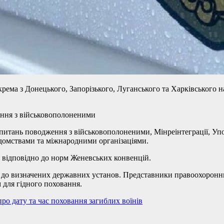
крема з Донецького, Запорізького, Луганського та Харківського 
ння з військовополоненими
з питань поводження з військовополоненими, Мінреінтеграції, Уп
домствами та міжнародними організаціями.
я відповідно до норм Женевських конвенцій.
и до визначених державних установ. Представники правоохоронни
м для гідного поховання.
про дату та час поховання загиблих воїнів