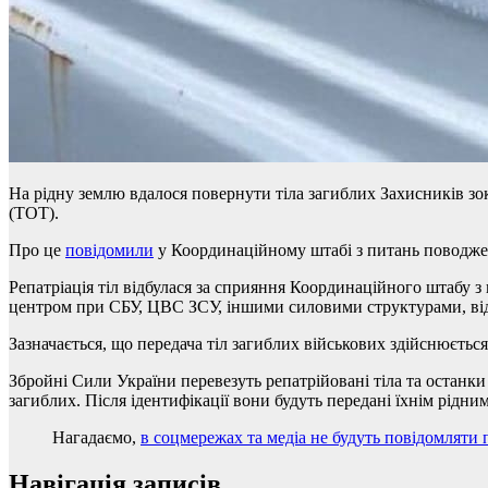
На рідну землю вдалося повернути тіла загиблих Захисників зо
(ТОТ).
Про це
повідомили
у Координаційному штабі з питань поводже
Репатріація тіл відбулася за сприяння Координаційного штабу 
центром при СБУ, ЦВС ЗСУ, іншими силовими структурами, ві
Зазначається, що передача тіл загиблих військових здійснюєтьс
Збройні Сили України перевезуть репатрійовані тіла та останк
загиблих. Після ідентифікації вони будуть передані їхнім рідни
Нагадаємо,
в соцмережах та медіа не будуть повідомляти 
Навігація записів