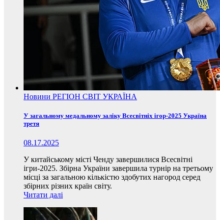
Новини
РЕГІОН
СВІТ
УКРАЇНА
У загальному медальному заліку Всесвітніх ігор-2025 Україна
третя
08.17.2025
У китайському місті Ченду завершилися Всесвітні
ігри-2025. Збірна України завершила турнір на третьому
місці за загальною кількістю здобутих нагород серед
збірних різних країн світу.
Читати далі