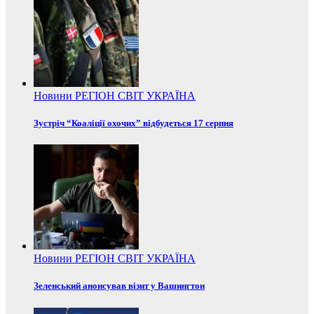
Новини
РЕГІОН
СВІТ
УКРАЇНА
Зустріч “Коаліції охочих” відбудеться 17 серпня
Новини
РЕГІОН
СВІТ
УКРАЇНА
Зеленський анонсував візит у Вашингтон