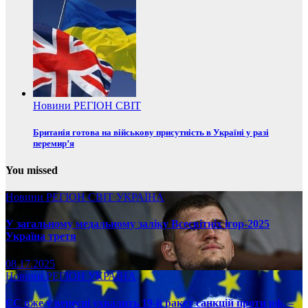
Новини
РЕГІОН
СВІТ
Британія готова на військову присутність в Україні у разі
перемир’я
You missed
Новини
РЕГІОН
СВІТ
УКРАЇНА
У загальному медальному заліку Всесвітніх ігор-2025
Україна третя
08.17.2025
Новини
РЕГІОН
УКРАЇНА
ЄС вже у вересні ухвалить 19-й ракет санкцій проти рф, –