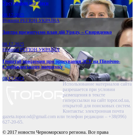
Урсула фон дер Ляєн
08.17.2025
Новини
РЕГІОН
УКРАЇНА
Завтра презентуємо план дій Уряду, – Свириденко
08.17.2025
Новини
РЕГІОН
УКРАЇНА
Генштаб повідомив про просування ЗСУ на Північно-
Слобожанському напрямку
08.17.2025
Использование материалов сайта
разрешается при условии
размещения в тексте
гиперссылки на сайт topor.od.ua,
открытой для поисковых систем.
Контакты: электронная почта
gazeta.topor.od@gmail.com
или телефон редакции – +38(096)
627-20-65.
© 2017 новости Черноморского региона. Все права