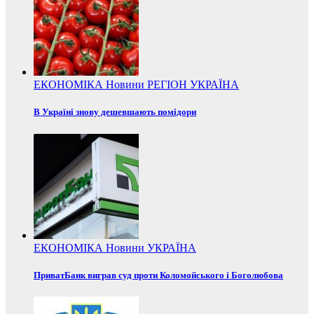
ЕКОНОМІКА
Новини
РЕГІОН
УКРАЇНА
В Україні знову дешевшають помідори
ЕКОНОМІКА
Новини
УКРАЇНА
ПриватБанк виграв суд проти Коломойського і Боголюбова