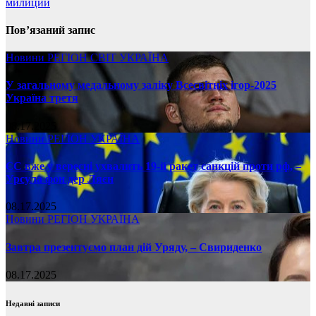
милиции
Пов’язаний запис
Новини
РЕГІОН
СВІТ
УКРАЇНА
У загальному медальному заліку Всесвітніх ігор-2025
Україна третя
08.17.2025
Новини
РЕГІОН
УКРАЇНА
ЄС вже у вересні ухвалить 19-й ракет санкцій проти рф, –
Урсула фон дер Ляєн
08.17.2025
Новини
РЕГІОН
УКРАЇНА
Завтра презентуємо план дій Уряду, – Свириденко
08.17.2025
Недавні записи