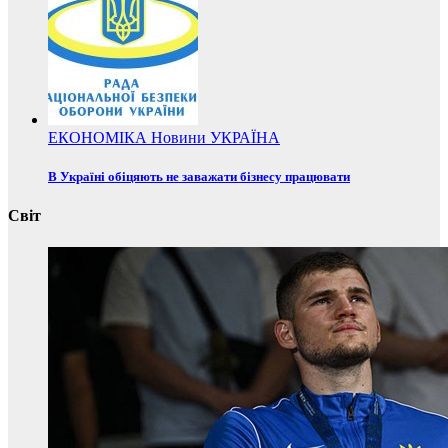
ЕКОНОМІКА
Новини
УКРАЇНА
В Україні обіцяють не заважати бізнесу працювати
Світ