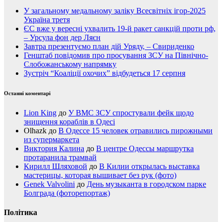
У загальному медальному заліку Всесвітніх ігор-2025
Україна третя
ЄС вже у вересні ухвалить 19-й ракет санкцій проти рф,
– Урсула фон дер Ляєн
Завтра презентуємо план дій Уряду, – Свириденко
Генштаб повідомив про просування ЗСУ на Північно-
Слобожанському напрямку
Зустріч “Коаліції охочих” відбудеться 17 серпня
Останні коментарі
Lion King
до
У ВМС ЗСУ спростували фейк щодо
знищення кораблів в Одесі
Olhazk
до
В Одессе 15 человек отравились пирожными
из супермаркета
Виктория Калина
до
В центре Одессы маршрутка
протаранила трамвай
Кирилл Шляховой
до
В Килии открылась выставка
мастерицы, которая вышивает без рук (фото)
Genek Valvolini
до
День музыканта в городском парке
Болграда (фоторепортаж)
Політика