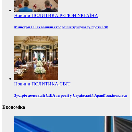
Новини
ПОЛИТИКА
РЕГІОН
УКРАЇНА
Міністри ЄС схвалили створення трибуналу проти РФ
Новини
ПОЛИТИКА
СВІТ
Зустріч делегацій США та росії у Саудівській Аравії закінчилася
Економіка