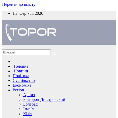
Перейти до вмісту
Пт. Сер 7th, 2026
Головна
Новини
Політика
Суспільство
Економіка
Регіон
Арциз
Білгород-Дністровский
Болград
Ізмаїл
Кілія