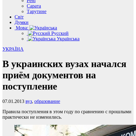
Рені
Сарата
Тарутине
Світ
Думки
Мова:
Русский
Українська
УКРАЇНА
В украинских вузах начался
приём документов на
поступление
07.01.2013
вуз
,
образование
Правила поступления в этом году по сравнению с прошлыми
практически не изменились.