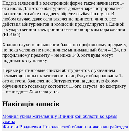
Подача заявлений в электронной форме также начинается 1-
ого июля. Для этого абитуриент должен зарегистрироваться
на интернет-сайте по адресу http://ez.osvitavsim.org.ua. В
любом случае, даже если заявление принести лично, все
действия абитуриентов и комиссий продублируют в Единой
государственной электронной базе по вопросам образования
(ЕГЭБО).
Ходили слухи о повышении балла по профильному предмету,
но пока условия не изменились: минимальный балл – 124, по
профильному предмету – не ниже 140, хотя вузы могут
поднимать эту планку.
Первые рейтинговые списки абитуриентов с указанием
рекомендованных к зачислению лиц будут обнародованы 1-
ого августа. Зачисление абитуриентов на дневную форму
обучения по госзаказу состоится 11-ого августа, по контракту
– не позднее 25-ого августа.
Навігація записів
Молния убила жительницу Винницкой области во время
ужина
Жители Врадиевки Николаевской области атаковали райотдел