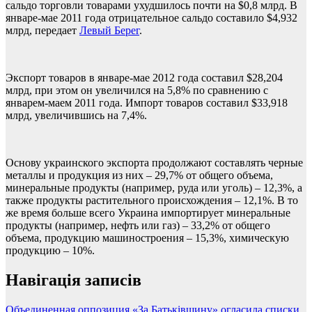
сальдо торговли товарами ухудшилось почти на $0,8 млрд. В
январе-мае 2011 года отрицательное сальдо составило $4,932
млрд, передает
Левый Берег
.
Экспорт товаров в январе-мае 2012 года составил $28,204
млрд, при этом он увеличился на 5,8% по сравнению с
январем-маем 2011 года. Импорт товаров составил $33,918
млрд, увеличившись на 7,4%.
Основу украинского экспорта продолжают составлять черные
металлы и продукция из них – 29,7% от общего объема,
минеральные продукты (например, руда или уголь) – 12,3%, а
также продукты растительного происхождения – 12,1%. В то
же время больше всего Украина импортирует минеральные
продукты (например, нефть или газ) – 33,2% от общего
объема, продукцию машиностроения – 15,3%, химическую
продукцию – 10%.
Навігація записів
Объединенная оппозиция «За Батьківщину» огласила списки