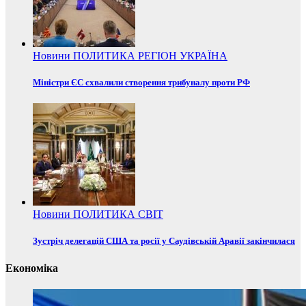
Новини
ПОЛИТИКА
РЕГІОН
УКРАЇНА
Міністри ЄС схвалили створення трибуналу проти РФ
Новини
ПОЛИТИКА
СВІТ
Зустріч делегацій США та росії у Саудівській Аравії закінчилася
Економіка