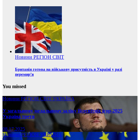
Новини
РЕГІОН
СВІТ
Британія готова на військову присутність в Україні у разі
перемир’я
You missed
Новини
РЕГІОН
СВІТ
УКРАЇНА
У загальному медальному заліку Всесвітніх ігор-2025
Україна третя
08.17.2025
Новини
РЕГІОН
УКРАЇНА