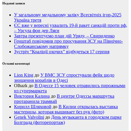
Недавні записи
У загальному медальному заліку Всесвітніх ігор-2025
Україна третя
ЄС вже у вересні ухвалить 19-й ракет санкцій проти рф,
– Урсула фон дер Ляєн
Завтра презентуємо план дій Уряду, – Свириденко
Генштаб повідомив про просування ЗСУ на Північно-
Слобожанському напрямку
Зустріч “Коаліції охочих” відбудеться 17 серпня
Останні коментарі
Lion King
до
У ВМС ЗСУ спростували фейк щодо
знищення кораблів в Одесі
Olhazk
до
В Одессе 15 человек отравились пирожными
из супермаркета
Виктория Калина
до
В центре Одессы маршрутка
протаранила трамвай
Кирилл Шляховой
до
В Килии открылась выставка
мастерицы, которая вышивает без рук (фото)
Genek Valvolini
до
День музыканта в городском парке
Болграда (фоторепортаж)