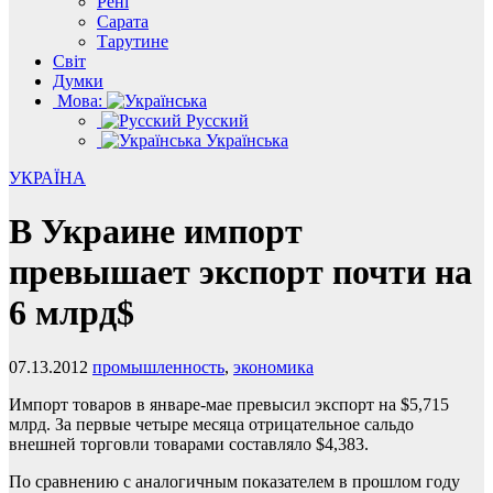
Рені
Сарата
Тарутине
Світ
Думки
Мова:
Русский
Українська
УКРАЇНА
В Украине импорт
превышает экспорт почти на
6 млрд$
07.13.2012
промышленность
,
экономика
Импорт товаров в январе-мае превысил экспорт на $5,715
млрд. За первые четыре месяца отрицательное сальдо
внешней торговли товарами составляло $4,383.
По сравнению с аналогичным показателем в прошлом году