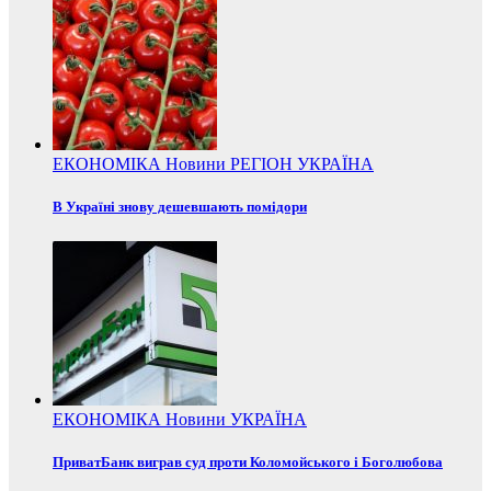
ЕКОНОМІКА
Новини
РЕГІОН
УКРАЇНА
В Україні знову дешевшають помідори
ЕКОНОМІКА
Новини
УКРАЇНА
ПриватБанк виграв суд проти Коломойського і Боголюбова