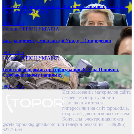
ЄС вже у вересні ухвалить 19-й ракет санкцій проти рф, –
Урсула фон дер Ляєн
08.17.2025
Новини
РЕГІОН
УКРАЇНА
Завтра презентуємо план дій Уряду, – Свириденко
08.17.2025
Новини
РЕГІОН
УКРАЇНА
Генштаб повідомив про просування ЗСУ на Північно-
Слобожанському напрямку
08.17.2025
Использование материалов сайта
разрешается при условии
размещения в тексте
гиперссылки на сайт topor.od.ua,
открытой для поисковых систем.
Контакты: электронная почта
gazeta.topor.od@gmail.com
или телефон редакции – +38(096)
627-20-65.