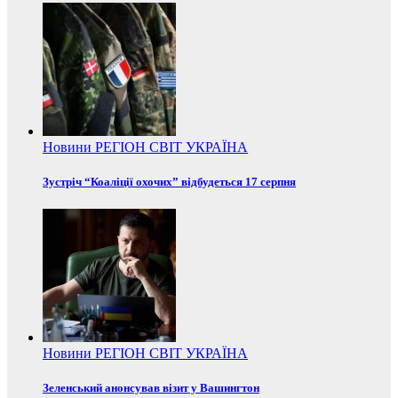
Новини
РЕГІОН
СВІТ
УКРАЇНА
Зустріч “Коаліції охочих” відбудеться 17 серпня
Новини
РЕГІОН
СВІТ
УКРАЇНА
Зеленський анонсував візит у Вашингтон