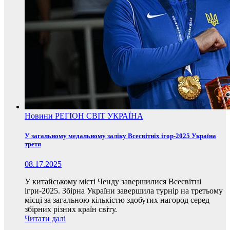
Новини
РЕГІОН
СВІТ
УКРАЇНА
У загальному медальному заліку Всесвітніх ігор-2025 Україна
третя
08.17.2025
У китайському місті Ченду завершилися Всесвітні
ігри-2025. Збірна України завершила турнір на третьому
місці за загальною кількістю здобутих нагород серед
збірних різних країн світу.
Читати далі