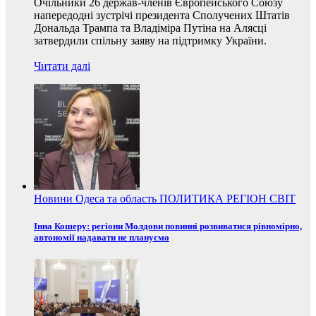
Очільники 26 держав-членів Європейського Союзу
напередодні зустрічі президента Сполучених Штатів
Дональда Трампа та Владіміра Путіна на Алясці
затвердили спільну заяву на підтримку України.
Читати далі
Новини
Одеса та область
ПОЛИТИКА
РЕГІОН
СВІТ
Інна Кошеру: регіони Молдови повинні розвиватися рівномірно,
автономії надавати не плануємо