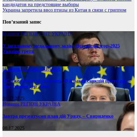
кандидатов на предстоящие выборы
Украина запретила ввоз птицы из Китая в связи с гриппом
Пов’язаний запис
Новини
РЕГІОН
СВІТ
УКРАЇНА
У загальному медальному заліку Всесвітніх ігор-2025
Україна третя
08.17.2025
Новини
РЕГІОН
УКРАЇНА
ЄС вже у вересні ухвалить 19-й ракет санкцій проти рф, –
Урсула фон дер Ляєн
08.17.2025
Новини
РЕГІОН
УКРАЇНА
Завтра презентуємо план дій Уряду, – Свириденко
08.17.2025