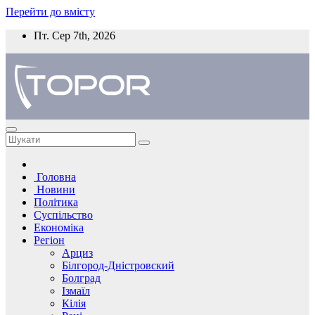
Перейти до вмісту
Пт. Сер 7th, 2026
Головна
Новини
Політика
Суспільство
Економіка
Регіон
Арциз
Білгород-Дністровский
Болград
Ізмаїл
Кілія