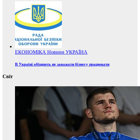
ЕКОНОМІКА
Новини
УКРАЇНА
В Україні обіцяють не заважати бізнесу працювати
Світ