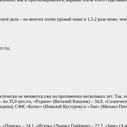
 своё дело – на многих полях урожай ныне в 1,5-2 раза ниже, че
./га;
рактически не меняются уже на протяжении нескольких лет. Так
– по 35,0 цнт./га, «Родине» (Виталий Кишлок) – 34,9, «Солнечн
седина), СФК «Колос» (Николай Кустуров) и «Лан» (Михаил Пепел
 «Правде» – 24,1, «Искре» (Леонид Грабован) – 22,7, «Заре» (Але