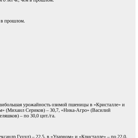
м в прошлом.
, наибольшая урожайность озимой пшеницы в «Кристалле» и
ом» (Михаил Сериков) – 30,7, «Ника-Агро» (Василий
яшков) – по 30,0 цнт./га.
ксандр Гуцул) – 22,5, в «Ударном» и «Кристалле» – по 22,0,