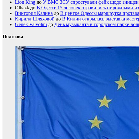
Lion King
до
У ВМС ЗСУ спростували фейк щодо знищення
Olhazk
до
В Одессе 15 человек отравились пирожными из
Виктория Калина
до
В центре Одессы маршрутка протар
Кирилл Шляховой
до
В Килии открылась выставка мастер
Genek Valvolini
до
День музыканта в городском парке Бол
Політика