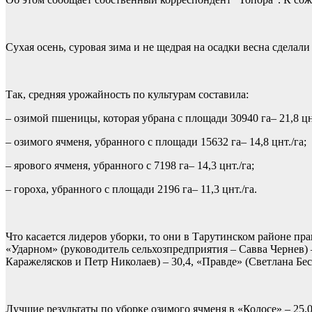
Сухая осень, суровая зима и не щедрая на осадки весна сделали
Так, средняя урожайность по культурам составила:
– озимой пшеницы, которая убрана с площади 30940 га– 21,8 цнт
– озимого ячменя, убранного с площади 15632 га– 14,8 цнт./га;
– ярового ячменя, убранного с 7198 га– 14,3 цнт./га;
– гороха, убранного с площади 2196 га– 11,3 цнт./га.
Что касается лидеров уборки, то они в Тарутинском районе п
«Ударном» (руководитель сельхозпредприятия – Савва Чернев) 
Каражелясков и Петр Николаев) – 30,4, «Правде» (Светлана Бе
Лучшие результаты по уборке озимого ячменя в «Колосе» – 25,0,