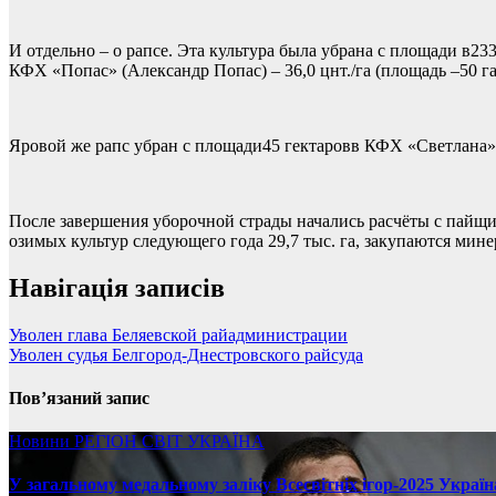
И отдельно – о рапсе. Эта культура была убрана с площади в23
КФХ «Попас» (Александр Попас) – 36,0 цнт./га (площадь –50 га),
Яровой же рапс убран с площади45 гектаровв КФХ «Светлана» (
После завершения уборочной страды начались расчёты с пайщик
озимых культур следующего года 29,7 тыс. га, закупаются мин
Навігація записів
Уволен глава Беляевской райадминистрации
Уволен судья Белгород-Днестровского райсуда
Пов’язаний запис
Новини
РЕГІОН
СВІТ
УКРАЇНА
У загальному медальному заліку Всесвітніх ігор-2025 Україн