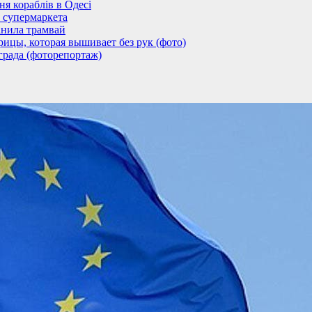
 кораблів в Одесі
 супермаркета
анила трамвай
ицы, которая вышивает без рук (фото)
града (фоторепортаж)