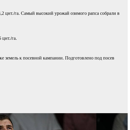
14,2 цнт./га. Самый высокий урожай озимого рапса собрали в
цнт./га.
ке земель к посевной кампании. Подготовлено под посев