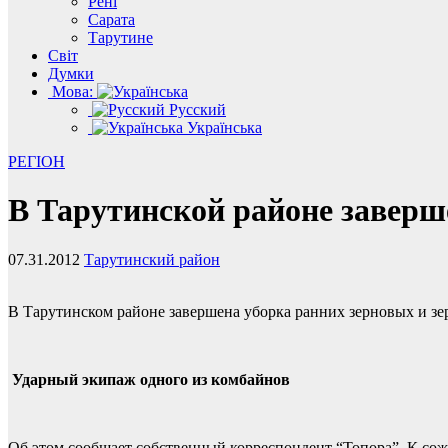
Рені
Сарата
Тарутине
Світ
Думки
Мова:
Русский
Українська
РЕГІОН
В Тарутинской районе заверш
07.31.2012
Тарутинский район
В Тарутинском районе завершена уборка ранних зерновых и зе
Ударный экипаж одного из комбайнов
Об этом сообщает собственный корреспондент “Топора”. К сожа