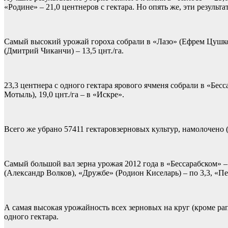
«Родине» – 21,0 центнеров с гектара. Но опять же, эти резуль
Самый высокий урожай гороха собрали в «Лазо» (Ефрем Цушко) 
(Дмитрий Чиканчи) – 13,5 цнт./га.
23,3 центнера с одного гектара ярового ячменя собрали в «Бесс
Мотыль), 19,0 цнт./га – в «Искре».
Всего же убрано 57411 гектаровзерновых культур, намолочено (б
Самый большой вал зерна урожая 2012 года в «Бессарабском» –
(Александр Волков), «Дружбе» (Родион Киселарь) – по 3,3, «Пе
А самая высокая урожайность всех зерновых на круг (кроме рапс
одного гектара.