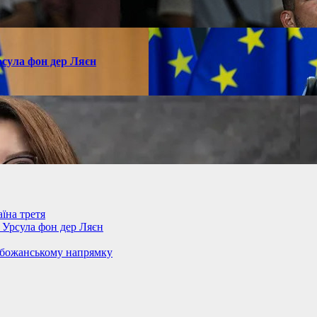
рсула фон дер Ляєн
їна третя
– Урсула фон дер Ляєн
обожанському напрямку