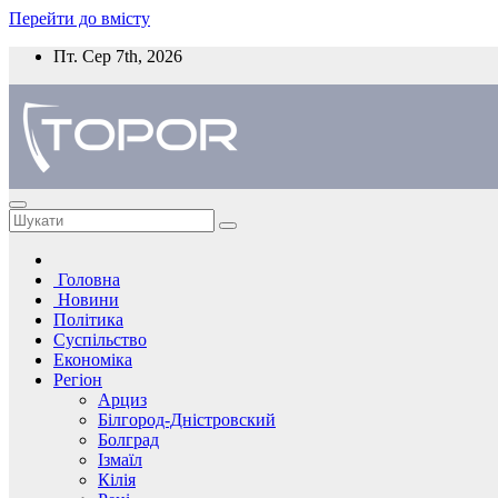
Перейти до вмісту
Пт. Сер 7th, 2026
Головна
Новини
Політика
Суспільство
Економіка
Регіон
Арциз
Білгород-Дністровский
Болград
Ізмаїл
Кілія