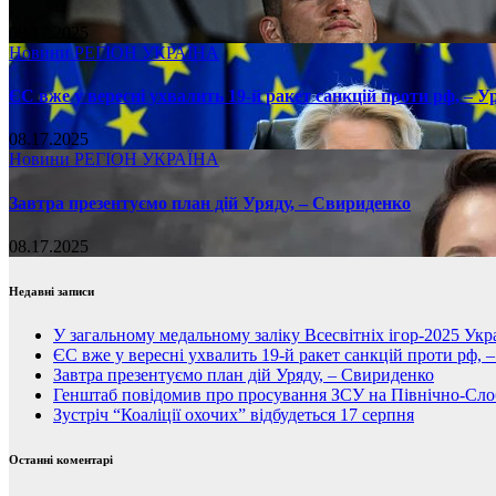
08.17.2025
Новини
РЕГІОН
УКРАЇНА
ЄС вже у вересні ухвалить 19-й ракет санкцій проти рф, – У
08.17.2025
Новини
РЕГІОН
УКРАЇНА
Завтра презентуємо план дій Уряду, – Свириденко
08.17.2025
Недавні записи
У загальному медальному заліку Всесвітніх ігор-2025 Укра
ЄС вже у вересні ухвалить 19-й ракет санкцій проти рф, 
Завтра презентуємо план дій Уряду, – Свириденко
Генштаб повідомив про просування ЗСУ на Північно-Сл
Зустріч “Коаліції охочих” відбудеться 17 серпня
Останні коментарі