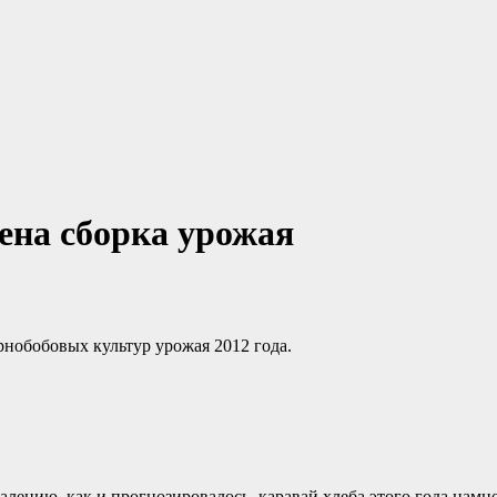
ена сборка урожая
рнобобовых культур урожая 2012 года.
лению, как и прогнозировалось, каравай хлеба этого года намно