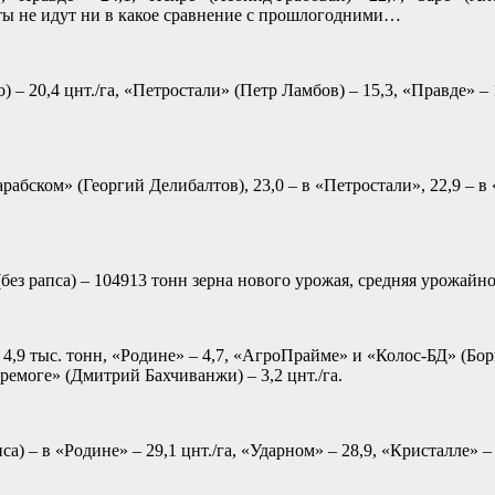
таты не идут ни в какое сравнение с прошлогодними…
– 20,4 цнт./га, «Петростали» (Петр Ламбов) – 15,3, «Правде» – 
арабском» (Георгий Делибалтов), 23,0 – в «Петростали», 22,9 – 
ез рапса) – 104913 тонн зерна нового урожая, средняя урожайнос
 4,9 тыс. тонн, «Родине» – 4,7, «АгроПрайме» и «Колос-БД» (Бо
ремоге» (Дмитрий Бахчиванжи) – 3,2 цнт./га.
а) – в «Родине» – 29,1 цнт./га, «Ударном» – 28,9, «Кристалле» 