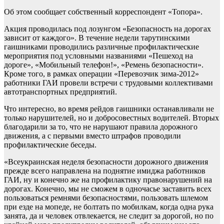
Об этом сообщает собственный корреспондент «Топора».
Акция проводилась под лозунгом «Безопасность на дорогах
зависит от каждого». В течение недели тарутинскими
гаишниками проводились различные профилактические
мероприятия под условными названиями «Пешеход на
дороге», «Мобильный телефон!», «Ремень безопасности».
Кроме того, в рамках операции «Перевозчик зима-2012»
работники ГАИ провели встречи с трудовыми коллективами
автотранспортных предприятий.
Что интересно, во время рейдов гаишники останавливали не
только нарушителей, но и добросовестных водителей. Вторых
благодарили за то, что не нарушают правила дорожного
движения, а с первыми вместо штрафов проводили
профилактические беседы.
«Всеукраинская неделя безопасности дорожного движения
прежде всего направлена на поднятие имиджа работников
ГАИ, ну и конечно же на профилактику правонарушений на
дорогах. Конечно, мы не сможем в одночасье заставить всех
пользоваться ремнями безопасностями, пользовать шлемом
при езде на мопеде, не болтать по мобилкам, когда одна рука
занята, да и человек отвлекается, не следит за дорогой, но по