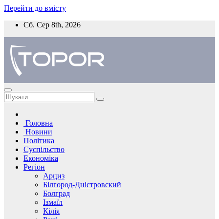
Перейти до вмісту
Сб. Сер 8th, 2026
Головна
Новини
Політика
Суспільство
Економіка
Регіон
Арциз
Білгород-Дністровский
Болград
Ізмаїл
Кілія