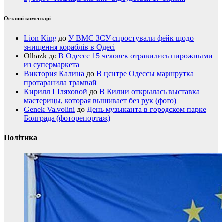
Останні коментарі
Lion King
до
У ВМС ЗСУ спростували фейк щодо
знищення кораблів в Одесі
Olhazk
до
В Одессе 15 человек отравились пирожными
из супермаркета
Виктория Калина
до
В центре Одессы маршрутка
протаранила трамвай
Кирилл Шляховой
до
В Килии открылась выставка
мастерицы, которая вышивает без рук (фото)
Genek Valvolini
до
День музыканта в городском парке
Болграда (фоторепортаж)
Політика