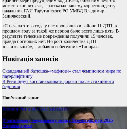
крайней мере предупредим водителей, объясним чем это
может закончиться», – рассказал нашему корреспонденту
начальник ГАИ Тарутинского РО УМВД Владимир
Заинчковский.
«С начала этого года у нас произошло в районе 11 ДТП, в
прошлом году за такой же период было всего лишь пять. В
результате телесные повреждения получили 15 человек,
правда погибших нет. Но рост количества ДТП
значительный», – добавил собеседник «Топора».
Навігація записів
Скандальный батюшка-«мафиози» стал чемпионом мира по
пауэрлифтингу
В Рени будут восстанавливать дороги после стихийного
бедствия
Пов’язаний запис
Новини
РЕГІОН
СВІТ
УКРАЇНА
У загальному медальному заліку Всесвітніх ігор-2025
Україна третя