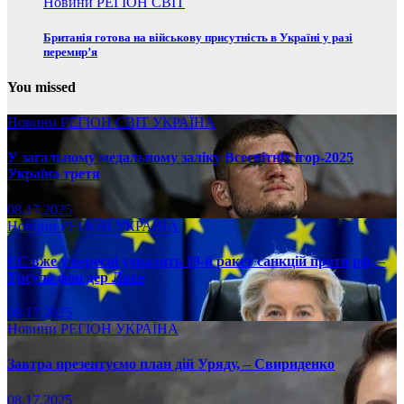
Новини
РЕГІОН
СВІТ
Британія готова на військову присутність в Україні у разі
перемир’я
You missed
Новини
РЕГІОН
СВІТ
УКРАЇНА
У загальному медальному заліку Всесвітніх ігор-2025
Україна третя
08.17.2025
Новини
РЕГІОН
УКРАЇНА
ЄС вже у вересні ухвалить 19-й ракет санкцій проти рф, –
Урсула фон дер Ляєн
08.17.2025
Новини
РЕГІОН
УКРАЇНА
Завтра презентуємо план дій Уряду, – Свириденко
08.17.2025