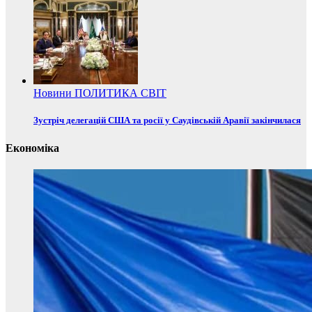
Новини
ПОЛИТИКА
СВІТ
Зустріч делегацій США та росії у Саудівській Аравії закінчилася
Економіка