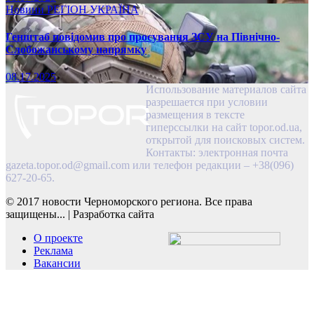
Новини
РЕГІОН
УКРАЇНА
Генштаб повідомив про просування ЗСУ на Північно-
Слобожанському напрямку
08.17.2025
Использование материалов сайта
разрешается при условии
размещения в тексте
гиперссылки на сайт topor.od.ua,
открытой для поисковых систем.
Контакты: электронная почта
gazeta.topor.od@gmail.com
или телефон редакции – +38(096)
627-20-65.
© 2017 новости Черноморского региона. Все права
защищены...
|
Разработка сайта
О проекте
Реклама
Вакансии