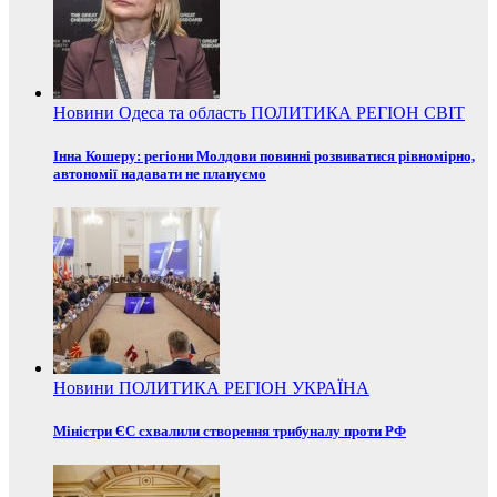
Новини
Одеса та область
ПОЛИТИКА
РЕГІОН
СВІТ
Інна Кошеру: регіони Молдови повинні розвиватися рівномірно,
автономії надавати не плануємо
Новини
ПОЛИТИКА
РЕГІОН
УКРАЇНА
Міністри ЄС схвалили створення трибуналу проти РФ