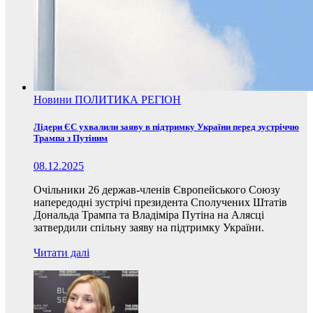
Новини
ПОЛИТИКА
РЕГІОН
Лідери ЄС ухвалили заяву в підтримку України перед зустріччю
Трампа з Путіним
08.12.2025
Очільники 26 держав-членів Європейського Союзу
напередодні зустрічі президента Сполучених Штатів
Дональда Трампа та Владіміра Путіна на Алясці
затвердили спільну заяву на підтримку України.
Читати далі