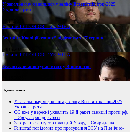
У загальному медальному заліку Всесвітніх ігор-2025
Україна третя
08.17.2025
Новини
РЕГІОН
СВІТ
УКРАЇНА
Зустріч “Коаліції охочих” відбудеться 17 серпня
08.16.2025
Новини
РЕГІОН
СВІТ
УКРАЇНА
Зеленський анонсував візит у Вашингтон
08.16.2025
Недавні записи
У загальному медальному заліку Всесвітніх ігор-2025
Україна третя
ЄС вже у вересні ухвалить 19-й ракет санкцій проти рф,
– Урсула фон дер Ляєн
Завтра презентуємо план дій Уряду, – Свириденко
Генштаб повідомив про просування ЗСУ на Північно-