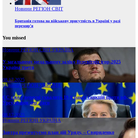
Новини
РЕГІОН
СВІТ
Британія готова на військову присутність в Україні у разі
перемир’я
You missed
Новини
РЕГІОН
СВІТ
УКРАЇНА
У загальному медальному заліку Всесвітніх ігор-2025
Україна третя
08.17.2025
Новини
РЕГІОН
УКРАЇНА
ЄС вже у вересні ухвалить 19-й ракет санкцій проти рф, –
Урсула фон дер Ляєн
08.17.2025
Новини
РЕГІОН
УКРАЇНА
Завтра презентуємо план дій Уряду, – Свириденко