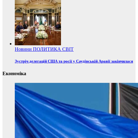
Новини
ПОЛИТИКА
СВІТ
Зустріч делегацій США та росії у Саудівській Аравії закінчилася
Економіка