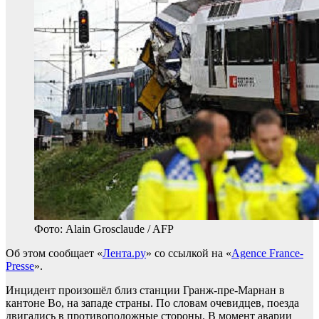
Фото: Alain Grosclaude / AFP
Об этом сообщает «
Лента.ру
» со ссылкой на «
Agence France-
Presse
».
Инцидент произошёл близ станции Гранж-пре-Марнан в
кантоне Во, на западе страны. По словам очевидцев, поезда
двигались в противоположные стороны. В момент аварии