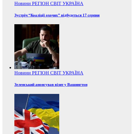
Новини
РЕГІОН
СВІТ
УКРАЇНА
Зустріч “Коаліції охочих” відбудеться 17 серпня
Новини
РЕГІОН
СВІТ
УКРАЇНА
Зеленський анонсував візит у Вашингтон