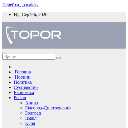
Перейти до вмісту
Нд. Сер 9th, 2026
Головна
Новини
Політика
Суспільство
Економіка
Регіон
Арциз
Білгород-Дністровский
Болград
Ізмаїл
Кілія