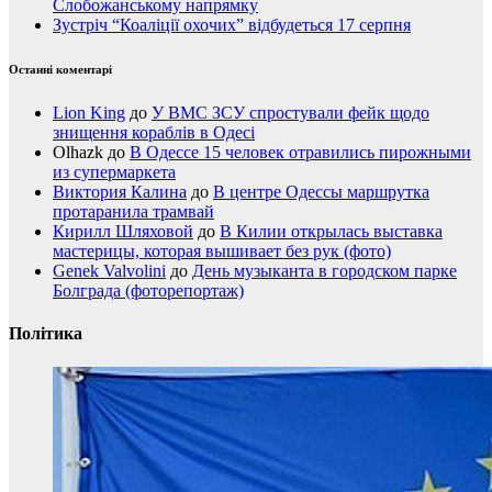
Слобожанському напрямку
Зустріч “Коаліції охочих” відбудеться 17 серпня
Останні коментарі
Lion King
до
У ВМС ЗСУ спростували фейк щодо
знищення кораблів в Одесі
Olhazk
до
В Одессе 15 человек отравились пирожными
из супермаркета
Виктория Калина
до
В центре Одессы маршрутка
протаранила трамвай
Кирилл Шляховой
до
В Килии открылась выставка
мастерицы, которая вышивает без рук (фото)
Genek Valvolini
до
День музыканта в городском парке
Болграда (фоторепортаж)
Політика