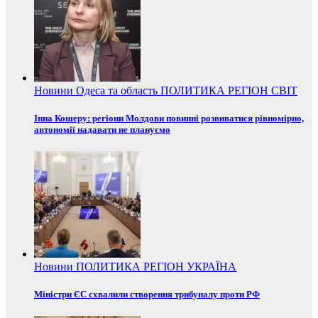
Новини
Одеса та область
ПОЛИТИКА
РЕГІОН
СВІТ
Інна Кошеру: регіони Молдови повинні розвиватися рівномірно,
автономії надавати не плануємо
Новини
ПОЛИТИКА
РЕГІОН
УКРАЇНА
Міністри ЄС схвалили створення трибуналу проти РФ