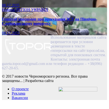
08.17.2025
Новини
РЕГІОН
УКРАЇНА
Генштаб повідомив про просування ЗСУ на Північно-
Слобожанському напрямку
08.17.2025
Использование материалов сайта
разрешается при условии
размещения в тексте
гиперссылки на сайт topor.od.ua,
открытой для поисковых систем.
Контакты: электронная почта
gazeta.topor.od@gmail.com
или телефон редакции – +38(096)
627-20-65.
© 2017 новости Черноморского региона. Все права
защищены...
|
Разработка сайта
О проекте
Реклама
Вакансии