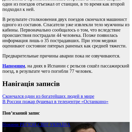
один из поездов отъезжал от станции, в то время как второй
подходил к ней.
В результате столкновения двух поездов скончался машинист
одного из составов. Спасатели уже извлекли тело мужчины из
кабины. Первоначально сообщалось о том, что вследствие
происшествия пострадали 44 человека. Позже появилась
информация лишь о 35 пострадавших. При этом медики
оценивают состояние пятерых раненых как средней тяжести.
Предварительные причины аварии пока не озвучиваются.
Напомним
, на днях в Испании с рельсов сошёл пассажирский
поезд, в результате чего погибли 77 человек.
Навігація записів
Скончался один из богатейших людей в мире
В России пожар бушевал в телецентре «Останкино»
Пов’язаний запис
Новини
РЕГІОН
СВІТ
УКРАЇНА