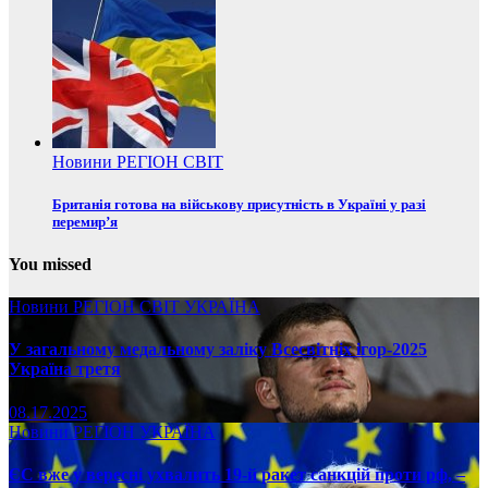
Новини
РЕГІОН
СВІТ
Британія готова на військову присутність в Україні у разі
перемир’я
You missed
Новини
РЕГІОН
СВІТ
УКРАЇНА
У загальному медальному заліку Всесвітніх ігор-2025
Україна третя
08.17.2025
Новини
РЕГІОН
УКРАЇНА
ЄС вже у вересні ухвалить 19-й ракет санкцій проти рф, –