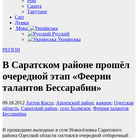
Рені
Сарата
Тарутине
Світ
Думки
Мова:
Русский
Українська
РЕГІОН
В Саратском районе прошёл
очередной этап «Феерии
талантов Бессарабии»
09.18.2012
Антон Киссе
,
Арцизский район
,
важное
,
Одесская
область
,
Саратский район
,
село Холмское
,
Феерия талантов
Бессарабии
В прошедшие выходные в селе Новосёловка Саратского
района Одесской области состоялся очередной отборочный