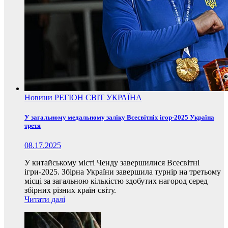
Новини
РЕГІОН
СВІТ
УКРАЇНА
У загальному медальному заліку Всесвітніх ігор-2025 Україна
третя
08.17.2025
У китайському місті Ченду завершилися Всесвітні
ігри-2025. Збірна України завершила турнір на третьому
місці за загальною кількістю здобутих нагород серед
збірних різних країн світу.
Читати далі