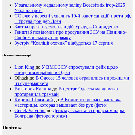
У загальному медальному заліку Всесвітніх ігор-2025
Україна третя
ЄС вже у вересні ухвалить 19-й ракет санкцій проти рф,
– Урсула фон дер Ляєн
Завтра презентуємо план дій Уряду, – Свириденко
Генштаб повідомив про просування ЗСУ на Північно-
Слобожанському напрямку
Зустріч “Коаліції охочих” відбудеться 17 серпня
Останні коментарі
Lion King
до
У ВМС ЗСУ спростували фейк щодо
знищення кораблів в Одесі
Olhazk
до
В Одессе 15 человек отравились пирожными
из супермаркета
Виктория Калина
до
В центре Одессы маршрутка
протаранила трамвай
Кирилл Шляховой
до
В Килии открылась выставка
мастерицы, которая вышивает без рук (фото)
Genek Valvolini
до
День музыканта в городском парке
Болграда (фоторепортаж)
Політика