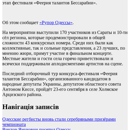
этап фестиваля «Феерия талантов Бессарабии».
Об этом сообщает
«Рупор Одессы»
.
На мероприятии выступили 170 участников из Сараты и 10-ти
сёл региона, которые продемонстрировали в общей
сложности 43 конкурсных номера. Среди них были как
коллективные, так и сольные представления, а 23 лучших, по
мнению жюри, примут участие в финальном концерте.
Местные жители и гости села горячо приветствовали и
всячески поддерживали аплодисментами артистов на сцене.
Последний отборочный тур конкурса-фестиваля «Феерия
талантов Бессарабии», организованного кандидатом в
народные депутаты Украины, депутатом областного совета
Антоном Киссе, пройдёт 23-его сентября в селе Холмское
Арцизского района.
Навігація записів
Одесские регбисты вновь стали серебряными призёрами
чемпионата
Виктор Янукович посетил Одессу