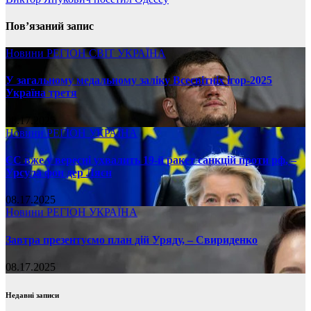
Пов’язаний запис
Новини
РЕГІОН
СВІТ
УКРАЇНА
У загальному медальному заліку Всесвітніх ігор-2025
Україна третя
08.17.2025
Новини
РЕГІОН
УКРАЇНА
ЄС вже у вересні ухвалить 19-й ракет санкцій проти рф, –
Урсула фон дер Ляєн
08.17.2025
Новини
РЕГІОН
УКРАЇНА
Завтра презентуємо план дій Уряду, – Свириденко
08.17.2025
Недавні записи