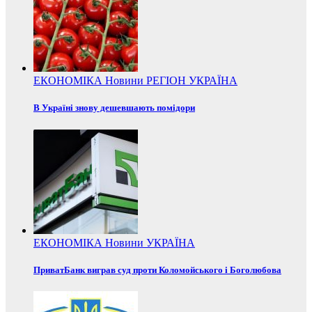
ЕКОНОМІКА
Новини
РЕГІОН
УКРАЇНА
В Україні знову дешевшають помідори
ЕКОНОМІКА
Новини
УКРАЇНА
ПриватБанк виграв суд проти Коломойського і Боголюбова