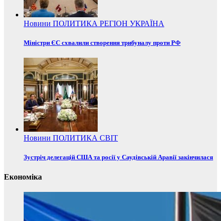
Новини
ПОЛИТИКА
РЕГІОН
УКРАЇНА
Міністри ЄС схвалили створення трибуналу проти РФ
Новини
ПОЛИТИКА
СВІТ
Зустріч делегацій США та росії у Саудівській Аравії закінчилася
Економіка