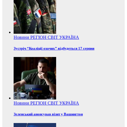
Новини
РЕГІОН
СВІТ
УКРАЇНА
Зустріч “Коаліції охочих” відбудеться 17 серпня
Новини
РЕГІОН
СВІТ
УКРАЇНА
Зеленський анонсував візит у Вашингтон