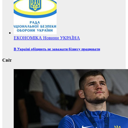
ЕКОНОМІКА
Новини
УКРАЇНА
В Україні обіцяють не заважати бізнесу працювати
Світ