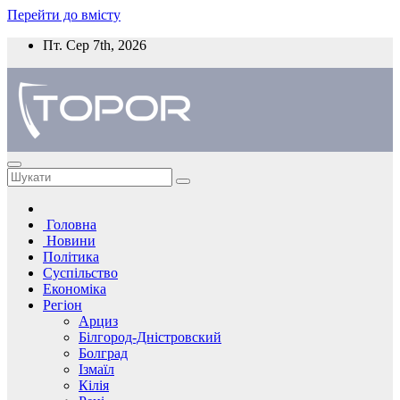
Перейти до вмісту
Пт. Сер 7th, 2026
Головна
Новини
Політика
Суспільство
Економіка
Регіон
Арциз
Білгород-Дністровский
Болград
Ізмаїл
Кілія