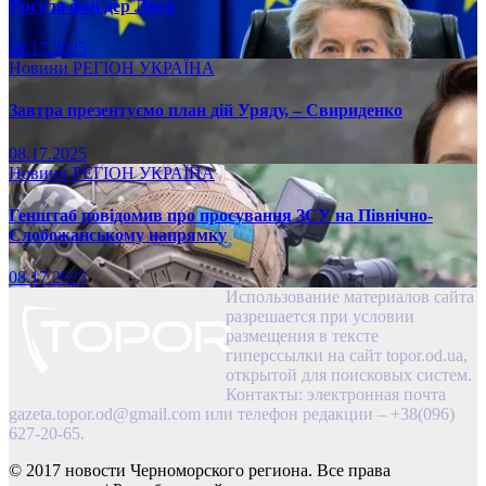
Урсула фон дер Ляєн
08.17.2025
Новини
РЕГІОН
УКРАЇНА
Завтра презентуємо план дій Уряду, – Свириденко
08.17.2025
Новини
РЕГІОН
УКРАЇНА
Генштаб повідомив про просування ЗСУ на Північно-
Слобожанському напрямку
08.17.2025
Использование материалов сайта
разрешается при условии
размещения в тексте
гиперссылки на сайт topor.od.ua,
открытой для поисковых систем.
Контакты: электронная почта
gazeta.topor.od@gmail.com
или телефон редакции – +38(096)
627-20-65.
© 2017 новости Черноморского региона. Все права