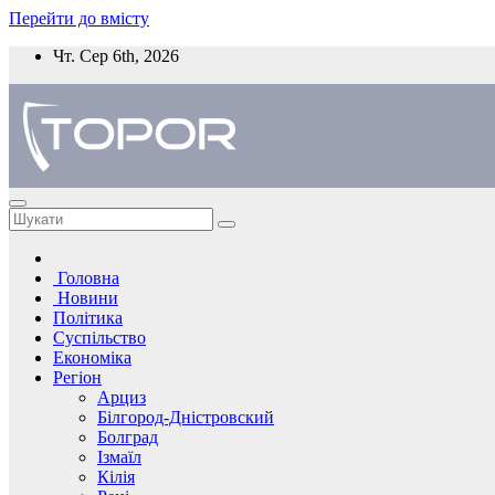
Перейти до вмісту
Чт. Сер 6th, 2026
Головна
Новини
Політика
Суспільство
Економіка
Регіон
Арциз
Білгород-Дністровский
Болград
Ізмаїл
Кілія