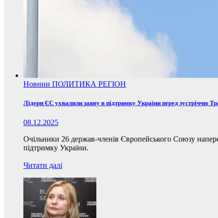
Новини
ПОЛИТИКА
РЕГІОН
Лідери ЄС ухвалили заяву в підтримку України перед зустріччю Т
08.12.2025
Очільники 26 держав-членів Європейського Союзу наперед
підтримку України.
Читати далі