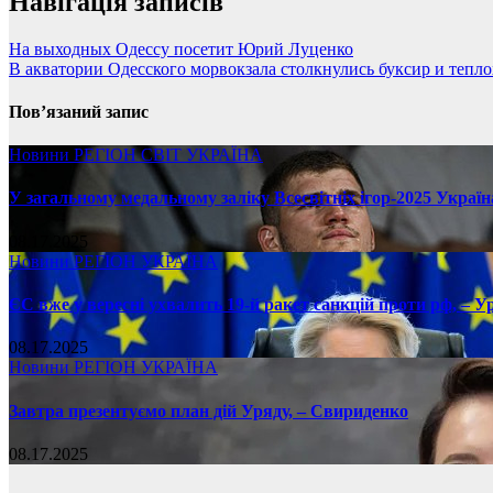
Навігація записів
На выходных Одессу посетит Юрий Луценко
В акватории Одесского морвокзала столкнулись буксир и тепло
Пов’язаний запис
Новини
РЕГІОН
СВІТ
УКРАЇНА
У загальному медальному заліку Всесвітніх ігор-2025 Україн
08.17.2025
Новини
РЕГІОН
УКРАЇНА
ЄС вже у вересні ухвалить 19-й ракет санкцій проти рф, – У
08.17.2025
Новини
РЕГІОН
УКРАЇНА
Завтра презентуємо план дій Уряду, – Свириденко
08.17.2025