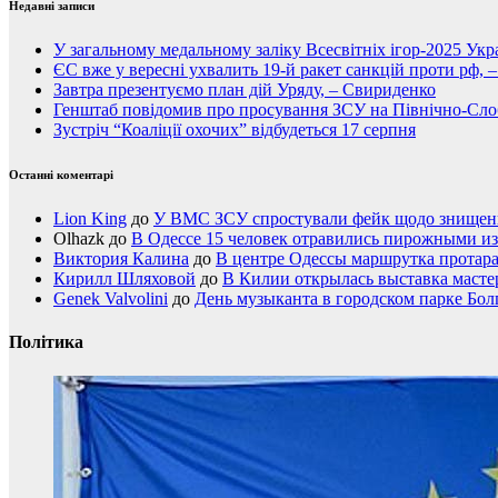
Недавні записи
У загальному медальному заліку Всесвітніх ігор-2025 Укра
ЄС вже у вересні ухвалить 19-й ракет санкцій проти рф, 
Завтра презентуємо план дій Уряду, – Свириденко
Генштаб повідомив про просування ЗСУ на Північно-Сл
Зустріч “Коаліції охочих” відбудеться 17 серпня
Останні коментарі
Lion King
до
У ВМС ЗСУ спростували фейк щодо знищення
Olhazk
до
В Одессе 15 человек отравились пирожными из
Виктория Калина
до
В центре Одессы маршрутка протар
Кирилл Шляховой
до
В Килии открылась выставка мастер
Genek Valvolini
до
День музыканта в городском парке Бол
Політика