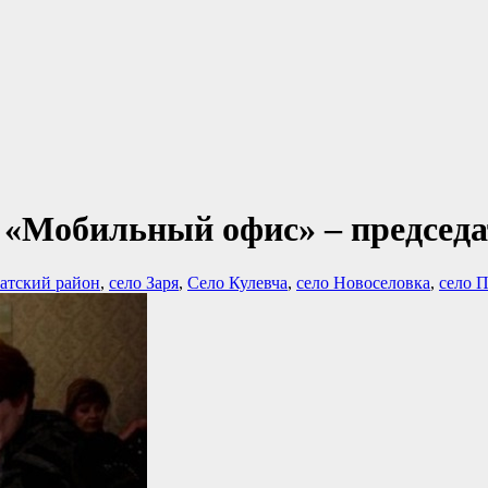
 «Мобильный офис» – председ
атский район
,
село Заря
,
Село Кулевча
,
село Новоселовка
,
село 