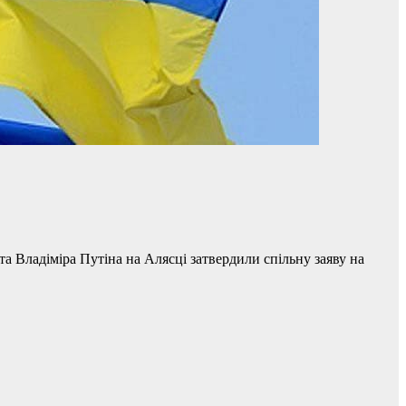
 Владіміра Путіна на Алясці затвердили спільну заяву на