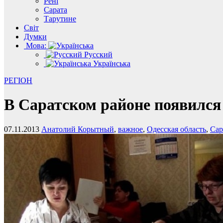
Рені
Сарата
Тарутине
Світ
Думки
Мова:
Русский
Українська
РЕГІОН
В Саратском районе появился
07.11.2013
Анатолий Корытный
,
важное
,
Одесская область
,
Сар