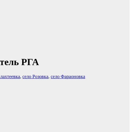
атель РГА
Плахтеевка
,
село Розовка
,
село Фараоновка