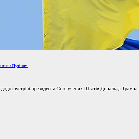
рампа з Путіним
одні зустрічі президента Сполучених Штатів Дональда Трампа та