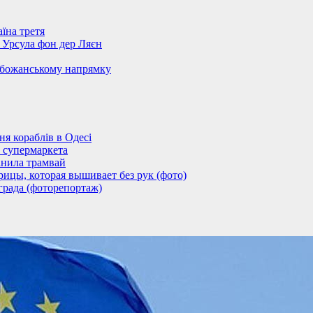
їна третя
– Урсула фон дер Ляєн
обожанському напрямку
 кораблів в Одесі
 супермаркета
анила трамвай
ицы, которая вышивает без рук (фото)
града (фоторепортаж)