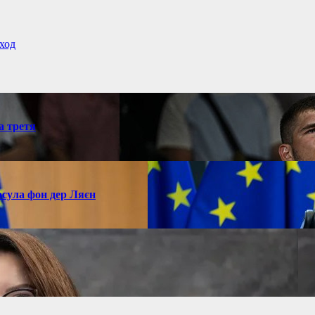
ход
а третя
рсула фон дер Ляєн