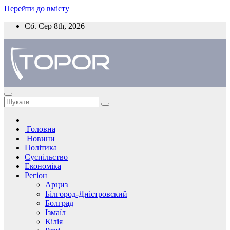
Перейти до вмісту
Сб. Сер 8th, 2026
Головна
Новини
Політика
Суспільство
Економіка
Регіон
Арциз
Білгород-Дністровский
Болград
Ізмаїл
Кілія