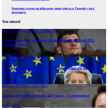
Британія готова на військову присутність в Україні у разі
перемир’я
You missed
Новини
РЕГІОН
СВІТ
УКРАЇНА
У загальному медальному заліку Всесвітніх ігор-2025
Україна третя
08.17.2025
Новини
РЕГІОН
УКРАЇНА
ЄС вже у вересні ухвалить 19-й ракет санкцій проти рф, –
Урсула фон дер Ляєн
08.17.2025
Новини
РЕГІОН
УКРАЇНА
Завтра презентуємо план дій Уряду, – Свириденко
08.17.2025