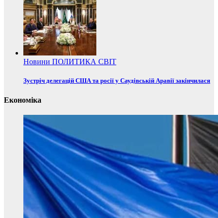
Новини
ПОЛИТИКА
СВІТ
Зустріч делегацій США та росії у Саудівській Аравії закінчилася
Економіка