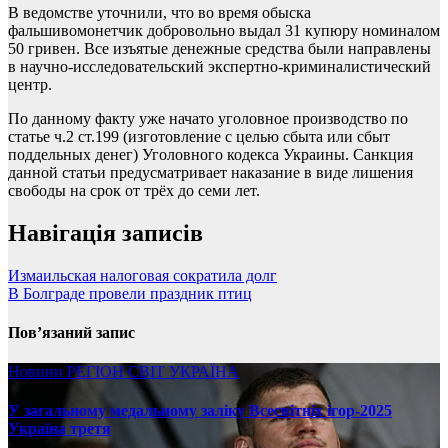
В ведомстве уточнили, что во время обыска
фальшивомонетчик добровольно выдал 31 купюру номиналом
50 гривен. Все изъятые денежные средства были направлены
в научно-исследовательский экспертно-криминалистический
центр.
По данному факту уже начато уголовное производство по
статье ч.2 ст.199 (изготовление с целью сбыта или сбыт
поддельных денег) Уголовного кодекса Украины. Санкция
данной статьи предусматривает наказание в виде лишения
свободы на срок от трёх до семи лет.
Навігація записів
Измаильская налоговая сократила долг
В Болграде провели праздник птиц
Пов’язаний запис
Новини
РЕГІОН
СВІТ
УКРАЇНА
У загальному медальному заліку Всесвітніх ігор-2025
Україна третя