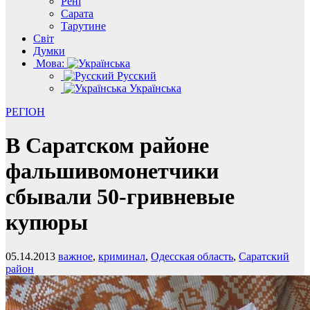
Рені
Сарата
Тарутине
Світ
Думки
Мова:
Русский
Українська
РЕГІОН
В Саратском районе
фальшивомонетчики
сбывали 50-гривневые
купюры
05.14.2013
важное
,
криминал
,
Одесская область
,
Саратский
район