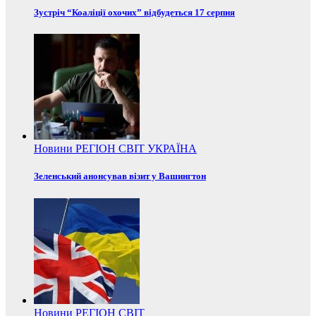
Зустріч “Коаліції охочих” відбудеться 17 серпня
Новини
РЕГІОН
СВІТ
УКРАЇНА
Зеленський анонсував візит у Вашингтон
Новини
РЕГІОН
СВІТ