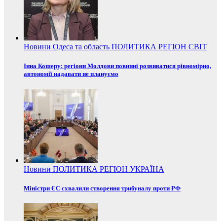
Новини
Одеса та область
ПОЛИТИКА
РЕГІОН
СВІТ
Інна Кошеру: регіони Молдови повинні розвиватися рівномірно,
автономії надавати не плануємо
Новини
ПОЛИТИКА
РЕГІОН
УКРАЇНА
Міністри ЄС схвалили створення трибуналу проти РФ