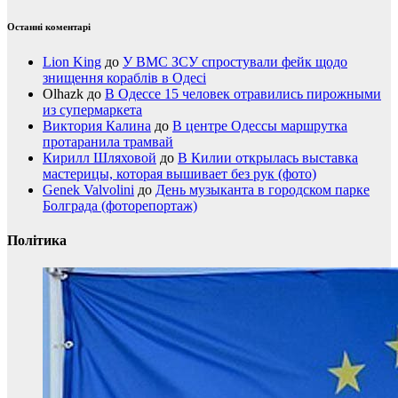
Останні коментарі
Lion King
до
У ВМС ЗСУ спростували фейк щодо
знищення кораблів в Одесі
Olhazk
до
В Одессе 15 человек отравились пирожными
из супермаркета
Виктория Калина
до
В центре Одессы маршрутка
протаранила трамвай
Кирилл Шляховой
до
В Килии открылась выставка
мастерицы, которая вышивает без рук (фото)
Genek Valvolini
до
День музыканта в городском парке
Болграда (фоторепортаж)
Політика