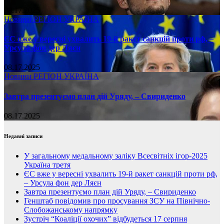
08.17.2025
Новини
РЕГІОН
УКРАЇНА
ЄС вже у вересні ухвалить 19-й ракет санкцій проти рф, –
Урсула фон дер Ляєн
08.17.2025
Новини
РЕГІОН
УКРАЇНА
Завтра презентуємо план дій Уряду, – Свириденко
08.17.2025
Недавні записи
У загальному медальному заліку Всесвітніх ігор-2025
Україна третя
ЄС вже у вересні ухвалить 19-й ракет санкцій проти рф,
– Урсула фон дер Ляєн
Завтра презентуємо план дій Уряду, – Свириденко
Генштаб повідомив про просування ЗСУ на Північно-
Слобожанському напрямку
Зустріч “Коаліції охочих” відбудеться 17 серпня