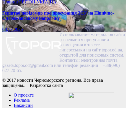
Новини
РЕГІОН
УКРАЇНА
Генштаб повідомив про просування ЗСУ на Північно-
Слобожанському напрямку
08.17.2025
Использование материалов сайта
разрешается при условии
размещения в тексте
гиперссылки на сайт topor.od.ua,
открытой для поисковых систем.
Контакты: электронная почта
gazeta.topor.od@gmail.com
или телефон редакции – +38(096)
627-20-65.
© 2017 новости Черноморского региона. Все права
защищены...
|
Разработка сайта
О проекте
Реклама
Вакансии