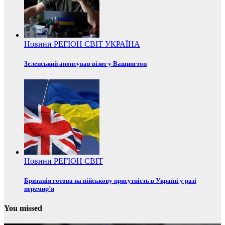
Новини
РЕГІОН
СВІТ
УКРАЇНА
Зеленський анонсував візит у Вашингтон
Новини
РЕГІОН
СВІТ
Британія готова на військову присутність в Україні у разі
перемир’я
You missed