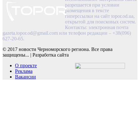
разрешается при условии
размещения в тексте
гиперссылки на сайт topor.od.ua,
открытой для поисковых систем.
Контакты: электронная почта
gazeta.topor.od@gmail.com
или телефон редакции – +38(096)
627-20-65.
© 2017 новости Черноморского региона. Все права
защищены...
|
Разработка сайта
О проекте
Реклама
Вакансии