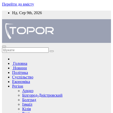
Перейти до вмісту
Нд. Сер 9th, 2026
Головна
Новини
Політика
Суспільство
Економіка
Регіон
Арциз
Білгород-Дністровский
Болград
Ізмаїл
Кілія