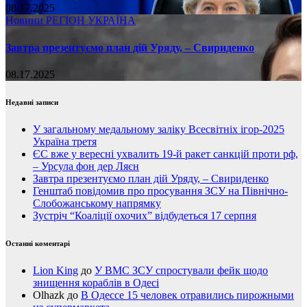
08.17.2025
Новини
РЕГІОН
УКРАЇНА
Завтра презентуємо план дій Уряду, – Свириденко
08.17.2025
Недавні записи
У загальному медальному заліку Всесвітніх ігор-2025
Україна третя
ЄС вже у вересні ухвалить 19-й ракет санкцій проти рф,
– Урсула фон дер Ляєн
Завтра презентуємо план дій Уряду, – Свириденко
Генштаб повідомив про просування ЗСУ на Північно-
Слобожанському напрямку
Зустріч “Коаліції охочих” відбудеться 17 серпня
Останні коментарі
Lion King
до
У ВМС ЗСУ спростували фейк щодо
знищення кораблів в Одесі
Olhazk
до
В Одессе 15 человек отравились пирожными