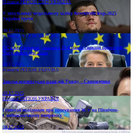
Новини
РЕГІОН
СВІТ
УКРАЇНА
У загальному медальному заліку Всесвітніх ігор-2025
Україна третя
08.17.2025
Новини
РЕГІОН
УКРАЇНА
ЄС вже у вересні ухвалить 19-й ракет санкцій проти рф, –
Урсула фон дер Ляєн
08.17.2025
Новини
РЕГІОН
УКРАЇНА
Завтра презентуємо план дій Уряду, – Свириденко
08.17.2025
Новини
РЕГІОН
УКРАЇНА
Генштаб повідомив про просування ЗСУ на Північно-
Слобожанському напрямку
08.17.2025
Использование материалов сайта