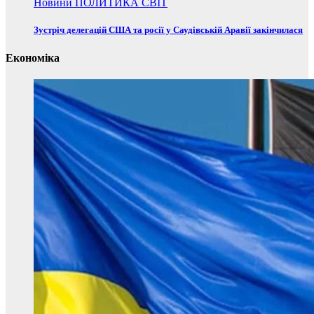
Новини
ПОЛИТИКА
СВІТ
Зустріч делегацій США та росії у Саудівській Аравії закінчилася
Економіка