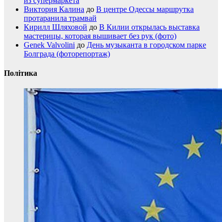
из супермаркета
Виктория Калина
до
В центре Одессы маршрутка
протаранила трамвай
Кирилл Шляховой
до
В Килии открылась выставка
мастерицы, которая вышивает без рук (фото)
Genek Valvolini
до
День музыканта в городском парке
Болграда (фоторепортаж)
Політика