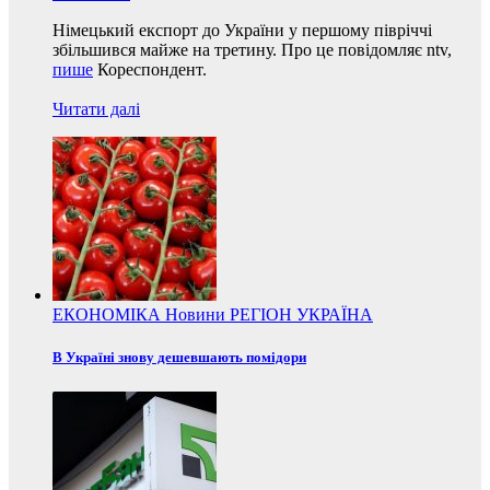
Німецький експорт до України у першому півріччі
збільшився майже на третину. Про це повідомляє ntv,
пише
Кореспондент.
Читати далі
ЕКОНОМІКА
Новини
РЕГІОН
УКРАЇНА
В Україні знову дешевшають помідори