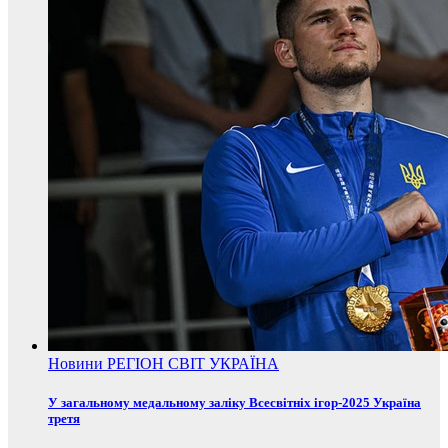
Новини
РЕГІОН
СВІТ
УКРАЇНА
У загальному медальному заліку Всесвітніх ігор-2025 Україна
третя