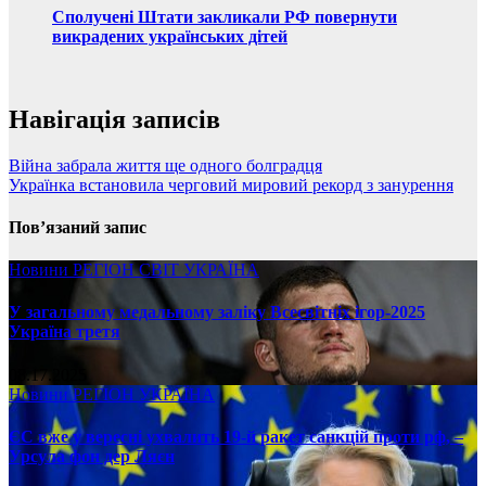
Сполучені Штати закликали РФ повернути
викрадених українських дітей
Навігація записів
Війна забрала життя ще одного болградця
Українка встановила черговий мировий рекорд з занурення
Пов’язаний запис
Новини
РЕГІОН
СВІТ
УКРАЇНА
У загальному медальному заліку Всесвітніх ігор-2025
Україна третя
08.17.2025
Новини
РЕГІОН
УКРАЇНА
ЄС вже у вересні ухвалить 19-й ракет санкцій проти рф, –
Урсула фон дер Ляєн