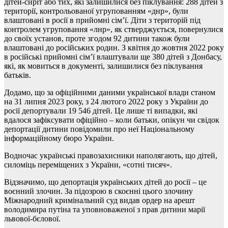
дітей-сиріт або тих, які залишилися без піклування: 288 дітей з
території, контрольованої угрупованням «днр», були
влаштовані в росії в прийомні сімʼї. Діти з територій під
контролем угруповання «лнр», як стверджується, повернулися
до своїх установ, проте згодом 92 дитини також були
влаштовані до російських родин. З квітня до жовтня 2022 року
в російські прийомні сімʼї влаштували ще 380 дітей з Донбасу,
які, як мовиться в документі, залишилися без піклування
батьків.
Додамо, що за офіційними даними української влади станом
на 31 липня 2023 року, з 24 лютого 2022 року з України до
росії депортували 19 546 дітей. Це лише ті випадки, які
вдалося зафіксувати офіційно – коли батьки, опікун чи свідок
депортації дитини повідомили про неї Національному
інформаційному бюро України.
Водночас українські правозахисники наполягають, що дітей,
силоміць переміщених з України, «сотні тисяч».
Відзначимо, що депортація українських дітей до росії – це
воєнний злочин. За підозрою в скоєнні цього злочину
Міжнародний кримінальний суд видав ордер на арешт
володимира путіна та уповноваженої з прав дитини марії
львової-бєлової.