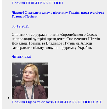
Новини
ПОЛИТИКА
РЕГІОН
Лідери ЄС ухвалили заяву в підтримку України перед зустріччю
Трампа з Путіним
08.12.2025
Очільники 26 держав-членів Європейського Союзу
напередодні зустрічі президента Сполучених Штатів
Дональда Трампа та Владіміра Путіна на Алясці
затвердили спільну заяву на підтримку України.
Читати далі
Новини
Одеса та область
ПОЛИТИКА
РЕГІОН
СВІТ