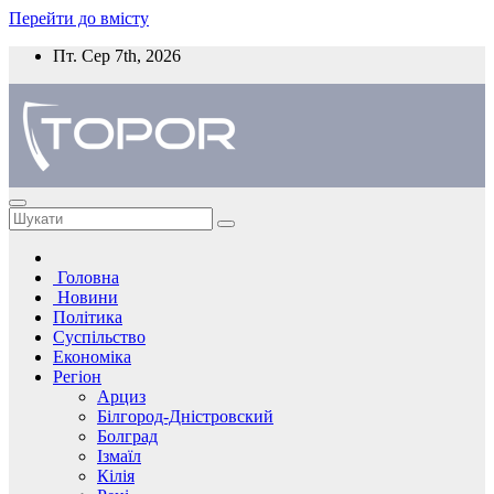
Перейти до вмісту
Пт. Сер 7th, 2026
Головна
Новини
Політика
Суспільство
Економіка
Регіон
Арциз
Білгород-Дністровский
Болград
Ізмаїл
Кілія