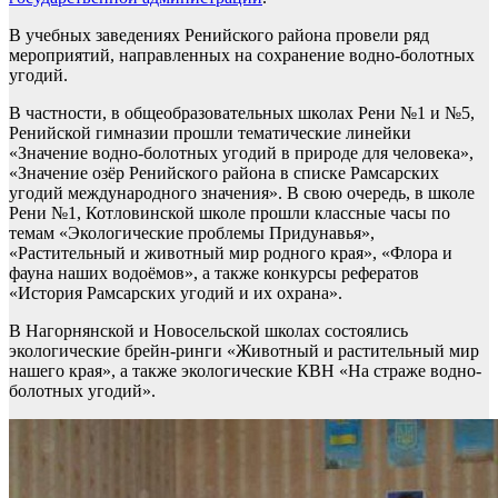
В учебных заведениях Ренийского района провели ряд
мероприятий, направленных на сохранение водно-болотных
угодий.
В частности, в общеобразовательных школах Рени №1 и №5,
Ренийской гимназии прошли тематические линейки
«Значение водно-болотных угодий в природе для человека»,
«Значение озёр Ренийского района в списке Рамсарских
угодий международного значения». В свою очередь, в школе
Рени №1, Котловинской школе прошли классные часы по
темам «Экологические проблемы Придунавья»,
«Растительный и животный мир родного края», «Флора и
фауна наших водоёмов», а также конкурсы рефератов
«История Рамсарских угодий и их охрана».
В Нагорнянской и Новосельской школах состоялись
экологические брейн-ринги «Животный и растительный мир
нашего края», а также экологические КВН «На страже водно-
болотных угодий».