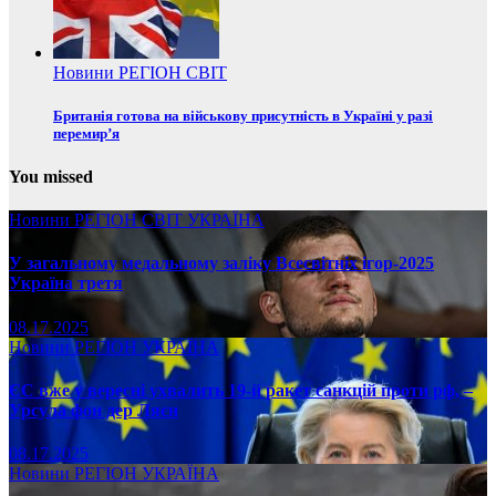
Новини
РЕГІОН
СВІТ
Британія готова на військову присутність в Україні у разі
перемир’я
You missed
Новини
РЕГІОН
СВІТ
УКРАЇНА
У загальному медальному заліку Всесвітніх ігор-2025
Україна третя
08.17.2025
Новини
РЕГІОН
УКРАЇНА
ЄС вже у вересні ухвалить 19-й ракет санкцій проти рф, –
Урсула фон дер Ляєн
08.17.2025
Новини
РЕГІОН
УКРАЇНА