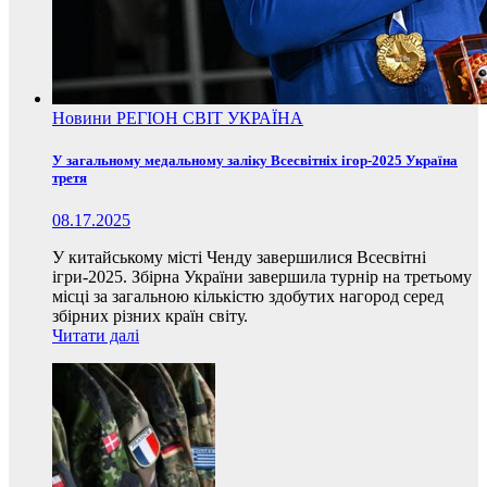
Новини
РЕГІОН
СВІТ
УКРАЇНА
У загальному медальному заліку Всесвітніх ігор-2025 Україна
третя
08.17.2025
У китайському місті Ченду завершилися Всесвітні
ігри-2025. Збірна України завершила турнір на третьому
місці за загальною кількістю здобутих нагород серед
збірних різних країн світу.
Читати далі