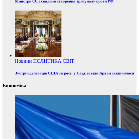
Міністри ЄС схвалили створення трибуналу проти РФ
Новини
ПОЛИТИКА
СВІТ
Зустріч делегацій США та росії у Саудівській Аравії закінчилася
Економіка