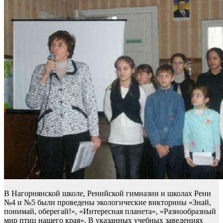
В Нагорнянской школе, Ренийской гимназии и школах Рени
№4 и №5 были проведены экологические викторины «Знай,
понимай, оберегай!», «Интересная планета», «Разнообразный
мир птиц нашего края». В указанных учебных заведениях