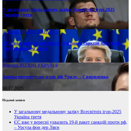
У загальному медальному заліку Всесвітніх ігор-2025
Україна третя
08.17.2025
Новини
РЕГІОН
УКРАЇНА
ЄС вже у вересні ухвалить 19-й ракет санкцій проти рф, –
Урсула фон дер Ляєн
08.17.2025
Новини
РЕГІОН
УКРАЇНА
Завтра презентуємо план дій Уряду, – Свириденко
08.17.2025
Недавні записи
У загальному медальному заліку Всесвітніх ігор-2025
Україна третя
ЄС вже у вересні ухвалить 19-й ракет санкцій проти рф,
– Урсула фон дер Ляєн