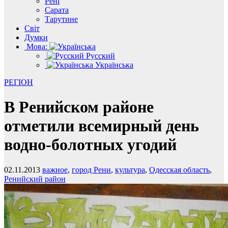
Рені
Сарата
Тарутине
Світ
Думки
Мова:
Русский
Українська
РЕГІОН
В Ренийском районе
отметили всемирный день
водно-болотных угодий
02.11.2013
важное
,
город Рени
,
культура
,
Одесская область
,
Ренийский район