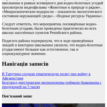
школьники в рамках всемирного дня водно-болотных угодий
просмотрели видеофильмы «Животные в природе и рядом»,
«Микроскопические водоросли – показатели экологического
состояния окружающей среды», «Водные ресурсы Украины».
Следует отметить, что мероприятия, посвящённые водно-
болотным угодьям, были проведены практически во всех
школах населённых пунктов Ренийского района.
Педагоги района подчеркнули, что в ходе проведённых
лекций и викторин школьники уяснили, что водно-болотные
угодья имеют большое как естественное, так и
социокультурное значение.
Навігація записів
В Тарутино создали тематическую полку про войну в
Афганистане
Белгород-днестровские милиционеры поймали браконьера с
продукцией на 5 тысяч
Пов’язаний запис
Новини
РЕГІОН
СВІТ
УКРАЇНА