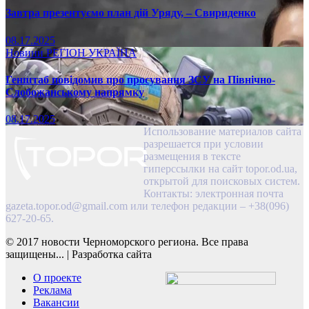
Завтра презентуємо план дій Уряду, – Свириденко
08.17.2025
Новини
РЕГІОН
УКРАЇНА
Генштаб повідомив про просування ЗСУ на Північно-
Слобожанському напрямку
08.17.2025
Использование материалов сайта
разрешается при условии
размещения в тексте
гиперссылки на сайт topor.od.ua,
открытой для поисковых систем.
Контакты: электронная почта
gazeta.topor.od@gmail.com
или телефон редакции – +38(096)
627-20-65.
© 2017 новости Черноморского региона. Все права
защищены...
|
Разработка сайта
О проекте
Реклама
Вакансии