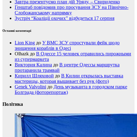
Завтра презентуємо план дій Уряду, – Свириденко
Генштаб повідомив про просування ЗСУ на Північно-
Слобожанському напрямку
Зустріч “Коаліції охочих” відбудеться 17 серпня
Останні коментарі
Lion King
до
У ВМС ЗСУ спростували фейк щодо
знищення кораблів в Одесі
Olhazk
до
В Одессе 15 человек отравились пирожными
из супермаркета
Виктория Калина
до
В центре Одессы маршрутка
протаранила трамвай
Кирилл Шляховой
до
В Килии открылась выставка
мастерицы, которая вышивает без рук (фото)
Genek Valvolini
до
День музыканта в городском парке
Болграда (фоторепортаж)
Політика