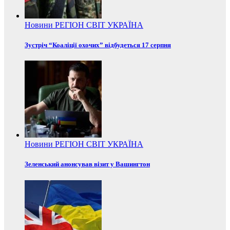
Новини
РЕГІОН
СВІТ
УКРАЇНА
Зустріч “Коаліції охочих” відбудеться 17 серпня
Новини
РЕГІОН
СВІТ
УКРАЇНА
Зеленський анонсував візит у Вашингтон