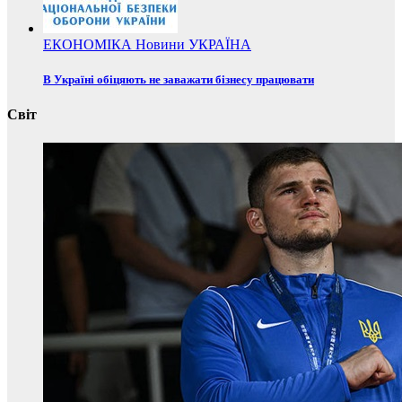
ЕКОНОМІКА
Новини
УКРАЇНА
В Україні обіцяють не заважати бізнесу працювати
Світ