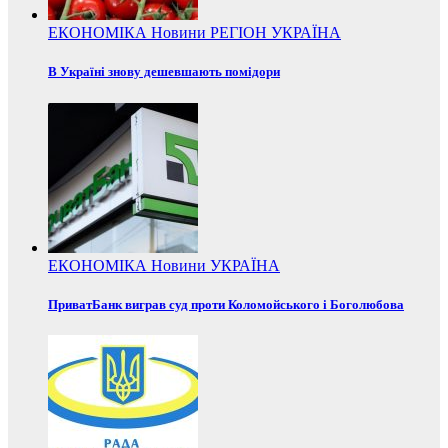
ЕКОНОМІКА
Новини
РЕГІОН
УКРАЇНА
В Україні знову дешевшають помідори
ЕКОНОМІКА
Новини
УКРАЇНА
ПриватБанк виграв суд проти Коломойського і Боголюбова