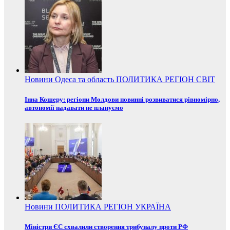
Новини
Одеса та область
ПОЛИТИКА
РЕГІОН
СВІТ
Інна Кошеру: регіони Молдови повинні розвиватися рівномірно,
автономії надавати не плануємо
Новини
ПОЛИТИКА
РЕГІОН
УКРАЇНА
Міністри ЄС схвалили створення трибуналу проти РФ