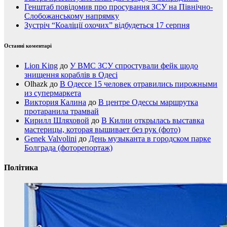
Генштаб повідомив про просування ЗСУ на Північно-
Слобожанському напрямку
Зустріч “Коаліції охочих” відбудеться 17 серпня
Останні коментарі
Lion King
до
У ВМС ЗСУ спростували фейк щодо
знищення кораблів в Одесі
Olhazk
до
В Одессе 15 человек отравились пирожными
из супермаркета
Виктория Калина
до
В центре Одессы маршрутка
протаранила трамвай
Кирилл Шляховой
до
В Килии открылась выставка
мастерицы, которая вышивает без рук (фото)
Genek Valvolini
до
День музыканта в городском парке
Болграда (фоторепортаж)
Політика