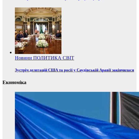
Новини
ПОЛИТИКА
СВІТ
Зустріч делегацій США та росії у Саудівській Аравії закінчилася
Економіка