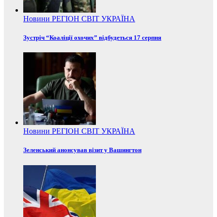
Новини
РЕГІОН
СВІТ
УКРАЇНА
Зустріч “Коаліції охочих” відбудеться 17 серпня
Новини
РЕГІОН
СВІТ
УКРАЇНА
Зеленський анонсував візит у Вашингтон