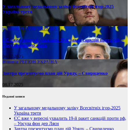
У загальному медальному заліку Всесвітніх ігор-2025
Україна третя
08.17.2025
Новини
РЕГІОН
УКРАЇНА
ЄС вже у вересні ухвалить 19-й ракет санкцій проти рф, –
Урсула фон дер Ляєн
08.17.2025
Новини
РЕГІОН
УКРАЇНА
Завтра презентуємо план дій Уряду, – Свириденко
08.17.2025
Недавні записи
У загальному медальному заліку Всесвітніх ігор-2025
Україна третя
ЄС вже у вересні ухвалить 19-й ракет санкцій проти рф,
– Урсула фон дер Ляєн
Завтра презентуємо план дій Уряду, – Свириденко