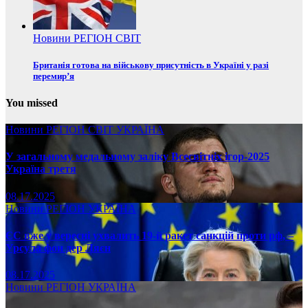
Новини
РЕГІОН
СВІТ
Британія готова на військову присутність в Україні у разі
перемир’я
You missed
Новини
РЕГІОН
СВІТ
УКРАЇНА
У загальному медальному заліку Всесвітніх ігор-2025
Україна третя
08.17.2025
Новини
РЕГІОН
УКРАЇНА
ЄС вже у вересні ухвалить 19-й ракет санкцій проти рф, –
Урсула фон дер Ляєн
08.17.2025
Новини
РЕГІОН
УКРАЇНА