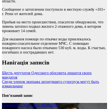
области.
Сообщение о затоплении поступило в местную службу «101»
г. Рени от жителей дома.
Прибыв на место происшествия, спасатели обнаружили, что
ливень затопил подвал жилого 2-этажного дома, в котором
проживает 14 семей.
Для оказания помощи по откачке воды привлекалось
пожарно-спасательное отделение МЧС. С помощью
пожарного насоса было откачано 530 куб. м. воды. К счастью,
погибших и пострадавших нет.
Навігація записів
Шесть депутатов Одесского облсовета лишатся своих
мандатов
Среди членов экипажа затонувшего сухогруза могут быть
измаильчане
Пов’язаний запис
Новини
РЕГІОН
СВІТ
УКРАЇНА