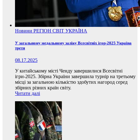
Новини
РЕГІОН
СВІТ
УКРАЇНА
У загальному медальному заліку Всесвітніх ігор-2025 Україна
третя
08.17.2025
У китайському місті Ченду завершилися Всесвітні
ігри-2025. Збірна України завершила турнір на третьому
місці за загальною кількістю здобутих нагород серед
збірних різних країн світу.
Читати далі