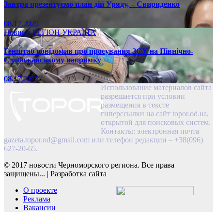
Завтра презентуємо план дій Уряду, – Свириденко
08.17.2025
Новини
РЕГІОН
УКРАЇНА
Генштаб повідомив про просування ЗСУ на Північно-
Слобожанському напрямку
08.17.2025
Использование материалов сайта
разрешается при условии
размещения в тексте
гиперссылки на сайт topor.od.ua,
открытой для поисковых систем.
Контакты: электронная почта
gazeta.topor.od@gmail.com
или телефон редакции – +38(096)
627-20-65.
© 2017 новости Черноморского региона. Все права
защищены...
|
Разработка сайта
О проекте
Реклама
Вакансии