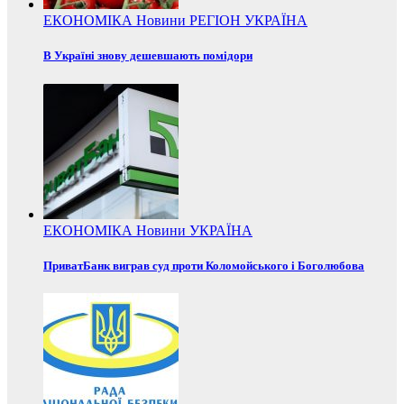
ЕКОНОМІКА
Новини
РЕГІОН
УКРАЇНА
В Україні знову дешевшають помідори
ЕКОНОМІКА
Новини
УКРАЇНА
ПриватБанк виграв суд проти Коломойського і Боголюбова