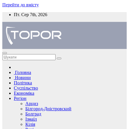
Перейти до вмісту
Пт. Сер 7th, 2026
Головна
Новини
Політика
Суспільство
Економіка
Регіон
Арциз
Білгород-Дністровский
Болград
Ізмаїл
Кілія