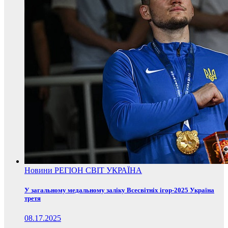
Новини
РЕГІОН
СВІТ
УКРАЇНА
У загальному медальному заліку Всесвітніх ігор-2025 Україна
третя
08.17.2025