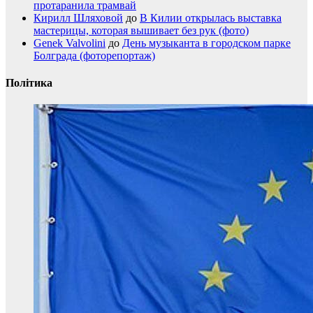
протаранила трамвай
Кирилл Шляховой
до
В Килии открылась выставка
мастерицы, которая вышивает без рук (фото)
Genek Valvolini
до
День музыканта в городском парке
Болграда (фоторепортаж)
Політика