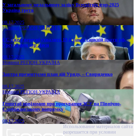
У загальному медальному заліку Всесвітніх ігор-2025
Україна третя
08.17.2025
Новини
РЕГІОН
УКРАЇНА
ЄС вже у вересні ухвалить 19-й ракет санкцій проти рф, –
Урсула фон дер Ляєн
08.17.2025
Новини
РЕГІОН
УКРАЇНА
Завтра презентуємо план дій Уряду, – Свириденко
08.17.2025
Новини
РЕГІОН
УКРАЇНА
Генштаб повідомив про просування ЗСУ на Північно-
Слобожанському напрямку
08.17.2025
Использование материалов сайта
разрешается при условии