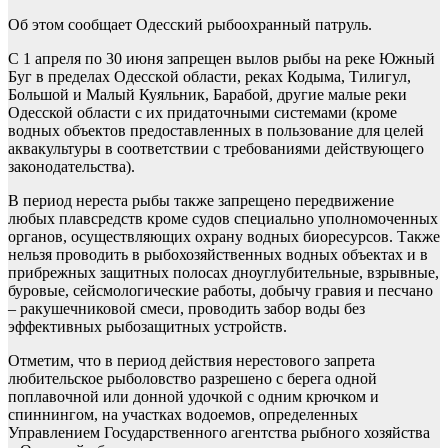
Об этом сообщает Одесский рыбоохранный патруль.
С 1 апреля по 30 июня запрещен вылов рыбы на реке Южный
Буг в пределах Одесской области, реках Кодыма, Тилигул,
Большой и Малый Куяльник, Барабой, другие малые реки
Одесской области с их придаточными системами (кроме
водных объектов предоставленных в пользование для целей
аквакультуры в соответствии с требованиями действующего
законодательства).
В период нереста рыбы также запрещено передвижение
любых плавсредств кроме судов специально уполномоченных
органов, осуществляющих охрану водных биоресурсов. Также
нельзя проводить в рыбохозяйственных водных объектах и в
прибрежных защитных полосах дноуглубительные, взрывные,
буровые, сейсмологические работы, добычу гравия и песчано
– ракушечниковой смеси, проводить забор воды без
эффективных рыбозащитных устройств.
Отметим, что в период действия нерестового запрета
любительское рыболовство разрешено с берега одной
поплавочной или донной удочкой с одним крючком и
спиннингом, на участках водоемов, определенных
Управлением Государственного агентства рыбного хозяйства