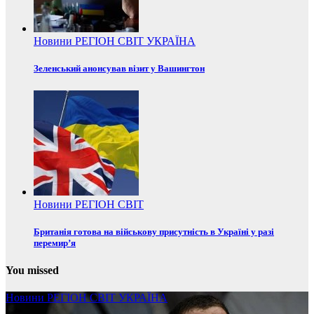
Новини
РЕГІОН
СВІТ
УКРАЇНА
Зеленський анонсував візит у Вашингтон
Новини
РЕГІОН
СВІТ
Британія готова на військову присутність в Україні у разі
перемир’я
You missed
Новини
РЕГІОН
СВІТ
УКРАЇНА