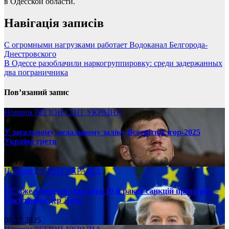
в Одесской области.
Навігація записів
С огромными нагрузками работает Водоканал Белгорода-
Днестровского
В Одессе разоблачили наркогруппировку: среди задержанных
два пограничника
Пов’язаний запис
Новини
РЕГІОН
СВІТ
УКРАЇНА
У загальному медальному заліку Всесвітніх ігор-2025
Україна третя
08.17.2025
Новини
РЕГІОН
УКРАЇНА
ЄС вже у вересні ухвалить 19-й ракет санкцій проти рф, –
Урсула фон дер Ляєн
08.17.2025