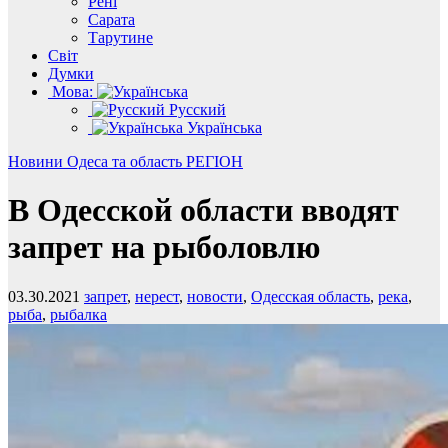
Рені
Сарата
Тарутине
Світ
Думки
Мова:
Русский
Українська
Новини
Одеса та область
РЕГІОН
В Одесской области вводят
запрет на рыболовлю
03.30.2021
запрет
,
нерест
,
новости
,
Одесская область
,
река
,
рыба
,
рыбалка