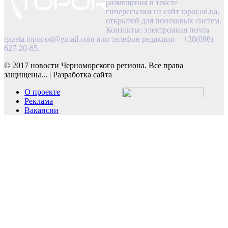
размещения в тексте
гиперссылки на сайт topor.od.ua,
открытой для поисковых систем.
Контакты: электронная почта
gazeta.topor.od@gmail.com
или телефон редакции – +38(096)
627-20-65.
© 2017 новости Черноморского региона. Все права
защищены...
|
Разработка сайта
О проекте
Реклама
Вакансии