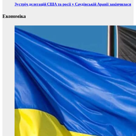
Зустріч делегацій США та росії у Саудівській Аравії закінчилася
Економіка