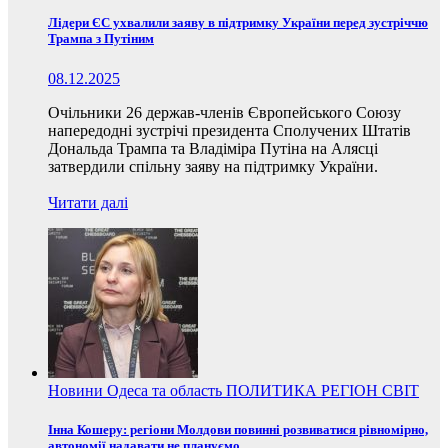
Лідери ЄС ухвалили заяву в підтримку України перед зустріччю
Трампа з Путіним
08.12.2025
Очільники 26 держав-членів Європейського Союзу
напередодні зустрічі президента Сполучених Штатів
Дональда Трампа та Владіміра Путіна на Алясці
затвердили спільну заяву на підтримку України.
Читати далі
Новини
Одеса та область
ПОЛИТИКА
РЕГІОН
СВІТ
Інна Кошеру: регіони Молдови повинні розвиватися рівномірно,
автономії надавати не плануємо