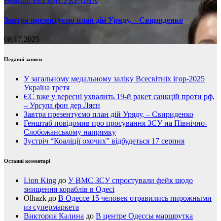
Новини
РЕГІОН
УКРАЇНА
Завтра презентуємо план дій Уряду, – Свириденко
08.17.2025
Недавні записи
У загальному медальному заліку Всесвітніх ігор-2025
Україна третя
ЄС вже у вересні ухвалить 19-й ракет санкцій проти рф,
– Урсула фон дер Ляєн
Завтра презентуємо план дій Уряду, – Свириденко
Генштаб повідомив про просування ЗСУ на Північно-
Слобожанському напрямку
Зустріч “Коаліції охочих” відбудеться 17 серпня
Останні коментарі
Lion King
до
У ВМС ЗСУ спростували фейк щодо
знищення кораблів в Одесі
Olhazk
до
В Одессе 15 человек отравились пирожными
из супермаркета
Виктория Калина
до
В центре Одессы маршрутка