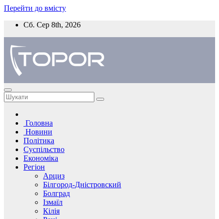
Перейти до вмісту
Сб. Сер 8th, 2026
Головна
Новини
Політика
Суспільство
Економіка
Регіон
Арциз
Білгород-Дністровский
Болград
Ізмаїл
Кілія