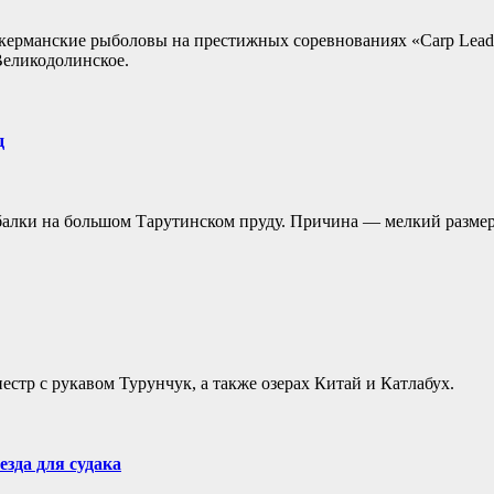
керманские рыболовы на престижных соревнованиях «Carp Leader
Великодолинское.
д
ыбалки на большом Тарутинском пруду. Причина — мелкий разме
естр с рукавом Турунчук, а также озерах Китай и Катлабух.
езда для судака