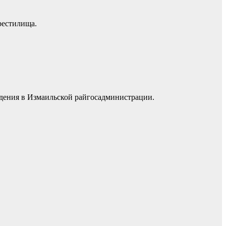
рестилища.
дения в Измаильской райгосадминистрации.