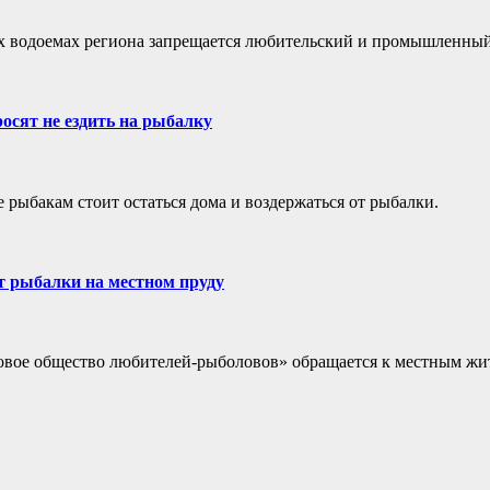
их водоемах региона запрещается любительский и промышленный 
осят не ездить на рыбалку
рыбакам стоит остаться дома и воздержаться от рыбалки.
т рыбалки на местном пруду
вое общество любителей-рыболовов» обращается к местным жите