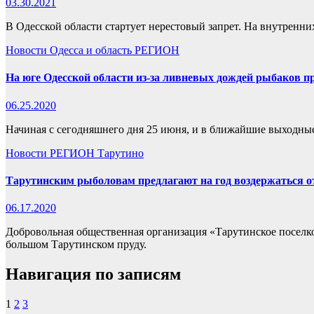
03.30.2021
В Одесской области стартует нерестовый запрет. На внутренн
Новости
Одесса и область
РЕГИОН
На юге Одесской области из-за ливневых дождей рыбаков пр
06.25.2020
Начиная с сегодняшнего дня 25 июня, и в ближайшие выходные 
Новости
РЕГИОН
Тарутино
Тарутинским рыболовам предлагают на год воздержаться о
06.17.2020
Добровольная общественная организация «Тарутинское поселко
большом Тарутинском пруду.
Навигация по записям
1
2
3