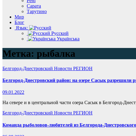
Рені
Сарата
Тарутино
Мир
Блог
Язык:
Русский
Українська
Метка:
рыбалка
Белгород-Днестровский
Новости
РЕГИОН
Белгород-Днестровский район: на озере Сасык разрешили 
09.01.2022
На севере и в центральной части озера Сасык в Белгород-Днес
Белгород-Днестровский
Новости
РЕГИОН
Команда рыболовов-любителей из Белгорода-Днестровского