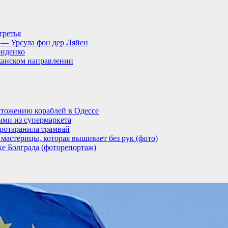
третья
, — Урсула фон дер Ляйен
риденко
анском направлении
тожению кораблей в Одессе
ыми из супермаркета
ротаранила трамвай
мастерицы, которая вышивает без рук (фото)
ке Болграда (фоторепортаж)