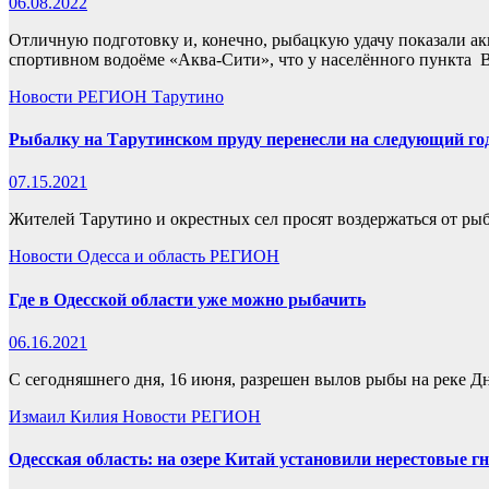
06.08.2022
Отличную подготовку и, конечно, рыбацкую удачу показали ак
спортивном водоёме «Аква-Сити», что у населённого пункта 
Новости
РЕГИОН
Тарутино
Рыбалку на Тарутинском пруду перенесли на следующий го
07.15.2021
Жителей Тарутино и окрестных сел просят воздержаться от р
Новости
Одесса и область
РЕГИОН
Где в Одесской области уже можно рыбачить
06.16.2021
С сегодняшнего дня, 16 июня, разрешен вылов рыбы на реке Дн
Измаил
Килия
Новости
РЕГИОН
Одесская область: на озере Китай установили нерестовые гн