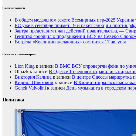
Свежие записи
В общем медальном зачете Всемирных игр-2025 Украина 
ЕС уже в сентябре примет 19-й ракет санкций против рф
Завтра представим план действий правительства, — Сви
Генштаб сообщил о продвижении ВСУ на Северо-Слобож
Встреча «Коалиции желающих» состоится 17 августа
Свежие комментарии
Lion King
к записи
В ВМС ВСУ опровергли фейк по унич
Olhazk
к записи
В Одессе 15 человек отравились пирожн
Виктория Калина
к записи
В центре Одессы маршрутка п
Кирилл Шляховой
к записи
В Килии открылась выставка 
Genek Valvolini
к записи
День музыканта в городском пар
Политика