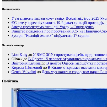
Недавні записи
У загальному медальному заліку Всесвітніх ігор-2025 Укра
ЄС вже у вересні ухвалить 19-й ракет санкцій проти рф, 
Завтра презентуємо план дій Уряду, – Свириденко
Генштаб повідомив про просування ЗСУ на Північно-Сл
Зустріч “Коаліції охочих” відбудеться 17 серпня
Останні коментарі
Lion King
до
У ВМС ЗСУ спростували фейк щодо знищення
Olhazk
до
В Одессе 15 человек отравились пирожными из
Виктория Калина
до
В центре Одессы маршрутка протар
Кирилл Шляховой
до
В Килии открылась выставка мастер
Genek Valvolini
до
День музыканта в городском парке Бол
Політика