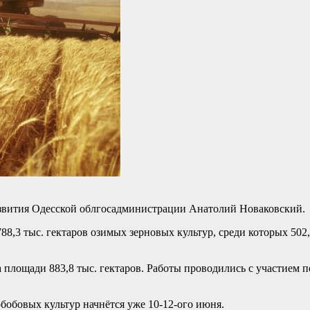
азвития Одесской облгосадминистрации Анатолий Новаковский.
8,3 тыс. гектаров озимых зерновых культур, среди которых 502,
 площади 883,8 тыс. гектаров. Работы проводились с участием п
бобовых культур начнётся уже 10-12-ого июня.