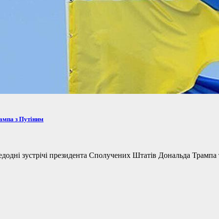
рампа з Путіним
одні зустрічі президента Сполучених Штатів Дональда Трампа та