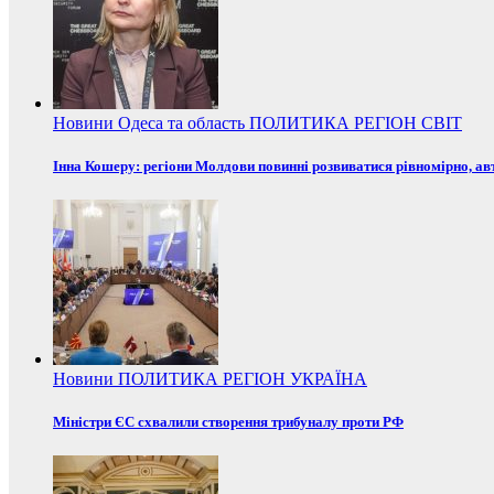
Новини
Одеса та область
ПОЛИТИКА
РЕГІОН
СВІТ
Інна Кошеру: регіони Молдови повинні розвиватися рівномірно, ав
Новини
ПОЛИТИКА
РЕГІОН
УКРАЇНА
Міністри ЄС схвалили створення трибуналу проти РФ