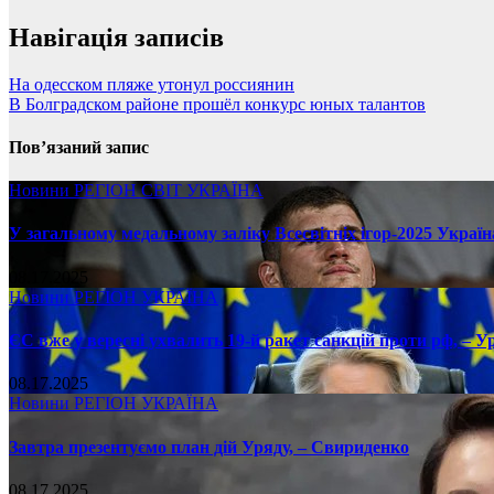
Навігація записів
На одесском пляже утонул россиянин
В Болградском районе прошёл конкурс юных талантов
Пов’язаний запис
Новини
РЕГІОН
СВІТ
УКРАЇНА
У загальному медальному заліку Всесвітніх ігор-2025 Україн
08.17.2025
Новини
РЕГІОН
УКРАЇНА
ЄС вже у вересні ухвалить 19-й ракет санкцій проти рф, – У
08.17.2025
Новини
РЕГІОН
УКРАЇНА
Завтра презентуємо план дій Уряду, – Свириденко
08.17.2025