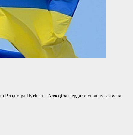
 Владіміра Путіна на Алясці затвердили спільну заяву на