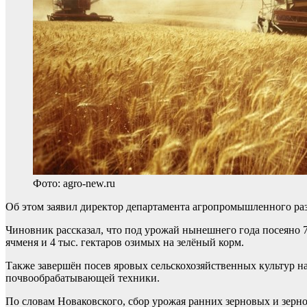
Фото: agro-new.ru
Об этом заявил директор департамента агропромышленного р
Чиновник рассказал, что под урожай нынешнего года посеяно 78
ячменя и 4 тыс. гектаров озимых на зелёный корм.
Также завершён посев яровых сельскохозяйственных культур на
почвообрабатывающей техники.
По словам Новаковского, сбор урожая ранних зерновых и зерно