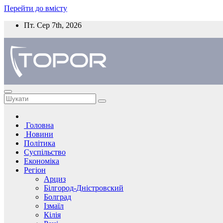
Перейти до вмісту
Пт. Сер 7th, 2026
Головна
Новини
Політика
Суспільство
Економіка
Регіон
Арциз
Білгород-Дністровский
Болград
Ізмаїл
Кілія