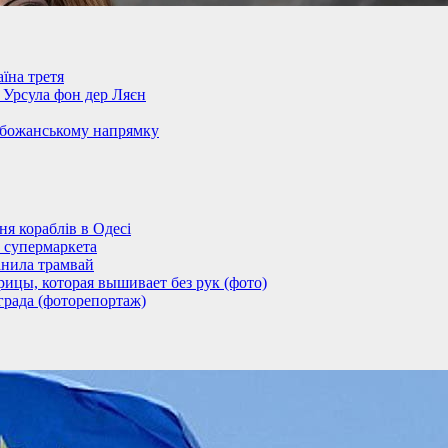
їна третя
– Урсула фон дер Ляєн
обожанському напрямку
 кораблів в Одесі
 супермаркета
анила трамвай
ицы, которая вышивает без рук (фото)
града (фоторепортаж)