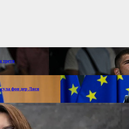
а третя
рсула фон дер Ляєн