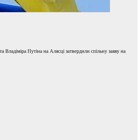
 Владіміра Путіна на Алясці затвердили спільну заяву на