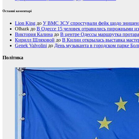
Останні коментарі
Lion King
до
У ВМС ЗСУ спростували фейк щодо знищення
Olhazk
до
В Одессе 15 человек отравились пирожными из
Виктория Калина
до
В центре Одессы маршрутка протар
Кирилл Шляховой
до
В Килии открылась выставка мастер
Genek Valvolini
до
День музыканта в городском парке Бол
Політика