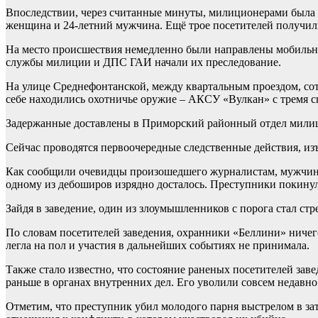
Впоследствии, через считанные минуты, милиционерами была по
женщина и 24-летний мужчина. Ещё трое посетителей получил
На место происшествия немедленно были направлены мобильн
службы милиции и ДПС ГАИ начали их преследование.
На улице Среднефонтанской, между квартальным проездом, со
себе находились охотничье оружие – АКСУ «Вулкан» с тремя 
Задержанные доставлены в Приморский районный отдел милиции
Сейчас проводятся первоочередные следственные действия, из
Как сообщили очевидцы произошедшего журналистам, мужчины в
одному из дебоширов изрядно досталось. Преступники покинули 
Зайдя в заведение, один из злоумышленников с порога стал стр
По словам посетителей заведения, охранники «Беллини» ничего
легла на пол и участия в дальнейших событиях не принимала.
Также стало известно, что состояние раненых посетителей заве
раньше в органах внутренних дел. Его уволили совсем недавно
Отметим, что преступник убил молодого парня выстрелом в зат