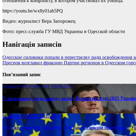
отношения к конфликту, в котором участвовал их убийца.
httpv://youtu.be/wx8y01ah5PQ
Видео: журналист Вера Запорожец
Фото: пресс-служба ГУ МВД Украины в Одесской области
Навігація записів
Одесские силовики попали в перестрелку ради освобождения 
Преснов возглавил фракцию Партии регионов в Одесском горс
Пов’язаний запис
Новини
РЕГІОН
СВІТ
УКРАЇНА
У загальному медальному заліку Всесвітніх ігор-2025 Україн
08.17.2025
Новини
РЕГІОН
УКРАЇНА
ЄС вже у вересні ухвалить 19-й ракет санкцій проти рф, – У