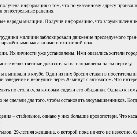
лучена информация о том, что по указанному адресу произошла 
и огнестрельные ранения.
ые наряды милиции. Получив информацию, что злоумышленники
трудники милиции заблокировали движение преследуемого транс
снаряжёнными магазинами и охотничий нож.
. Их личности уже установлены. Ими оказались жители города 
ъятые вещественные доказательства направлены на экспертизу.
ыпивали в клубе. Один из них бросил стакан в посетительницу
заведение и вернулись через 20 минут с автоматом. Что интерес
елять по столику, за которым сидели его обидчики. Однако к то
 не сделали для того, чтобы остановить злоумышленников. Когд
дения – стабильное, однако у них большие кровопотери. Что кас
.
ылок. 29-летняя женщина, о которой пока ничего не известно, б