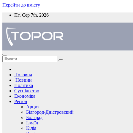
Перейти до вмісту
Пт. Сер 7th, 2026
Головна
Новини
Політика
Суспільство
Економіка
Регіон
Арциз
Білгород-Дністровский
Болград
Ізмаїл
Кілія