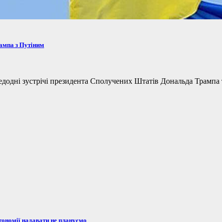
рампа з Путіним
одні зустрічі президента Сполучених Штатів Дональда Трампа та
тономії надавати не плануємо