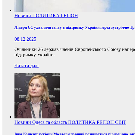
Новини
ПОЛИТИКА
РЕГІОН
Лідери ЄС ухвалили заяву в підтримку України перед зустріччю Т
08.12.2025
Очільники 26 держав-членів Європейського Союзу наперед
підтримку України.
Читати далі
Новини
Одеса та область
ПОЛИТИКА
РЕГІОН
СВІТ
Інна Кошеру: регіони Молдови повинні розвиватися рівномірно, ав