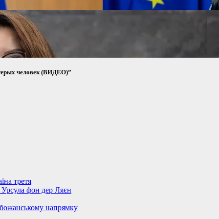
ятерых человек (ВИДЕО)”
їна третя
– Урсула фон дер Ляєн
обожанському напрямку