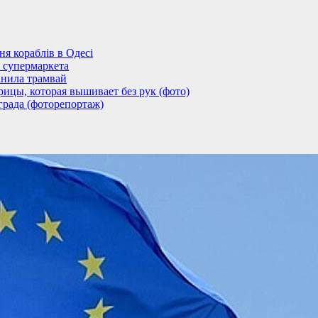
 кораблів в Одесі
 супермаркета
анила трамвай
ицы, которая вышивает без рук (фото)
града (фоторепортаж)