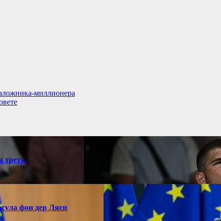
заложника-миллионера
овете
а третя
рсула фон дер Ляєн