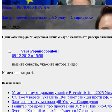
08.17.2025
Новини
РЕГІОН
УКРАЇНА
Завтра презентуємо план дій Уряду, – Свириденко
08.17.2025
Один коментар до “В одесском ночном клубе из автомата расстреляли п
Vera Popandopoulou
:
09 12 2012 о 15:58
имейте совесть, укажите автора видео
Коментарі закриті.
Недавні записи
У загальному медальному заліку Всесвітніх ігор-2025 Укра
ЄС вже у вересні ухвалить 19-й ракет санкцій проти рф, 
Завтра презентуємо план дій Уряду, – Свириденко
Генштаб повідомив про просування ЗСУ на Північно-Сл
Зустріч “Коаліції охочих” відбудеться 17 серпня