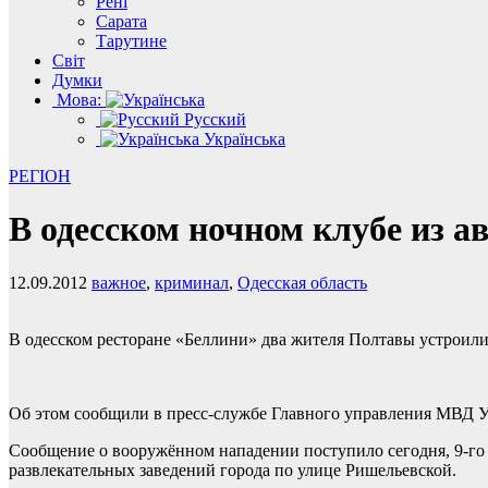
Рені
Сарата
Тарутине
Світ
Думки
Мова:
Русский
Українська
РЕГІОН
В одесском ночном клубе из 
12.09.2012
важное
,
криминал
,
Одесская область
В одесском ресторане «Беллини» два жителя Полтавы устроили 
Об этом сообщили в пресс-службе Главного управления МВД У
Сообщение о вооружённом нападении поступило сегодня, 9-го д
развлекательных заведений города по улице Ришельевской.