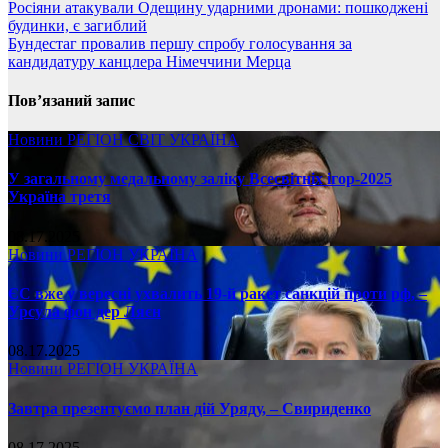
Росіяни атакували Одещину ударними дронами: пошкоджені
будинки, є загиблий
Бундестаг провалив першу спробу голосування за
кандидатуру канцлера Німеччини Мерца
Пов’язаний запис
Новини
РЕГІОН
СВІТ
УКРАЇНА
У загальному медальному заліку Всесвітніх ігор-2025
Україна третя
08.17.2025
Новини
РЕГІОН
УКРАЇНА
ЄС вже у вересні ухвалить 19-й ракет санкцій проти рф, –
Урсула фон дер Ляєн
08.17.2025
Новини
РЕГІОН
УКРАЇНА
Завтра презентуємо план дій Уряду, – Свириденко
08.17.2025