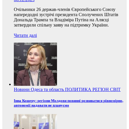
Очільники 26 держав-членів Європейського Союзу
напередодні зустрічі президента Сполучених Штатів
Дональда Трампа та Владіміра Путіна на Алясці
затвердили спільну заяву на підтримку України.
Читати далі
Новини
Одеса та область
ПОЛИТИКА
РЕГІОН
СВІТ
Інна Кошеру: регіони Молдови повинні розвиватися рівномірно,
автономії надавати не плануємо