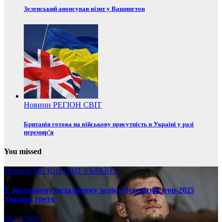
Зеленський анонсував візит у Вашингтон
Новини
РЕГІОН
СВІТ
Британія готова на військову присутність в Україні у разі
перемир’я
You missed
Новини
РЕГІОН
СВІТ
УКРАЇНА
У загальному медальному заліку Всесвітніх ігор-2025
Україна третя
08.17.2025