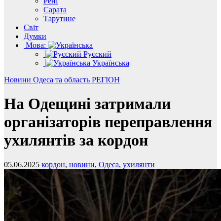
Рені
Сарата
Тарутине
Світ
Думки
Мова:
Русский
Українська
Новини
Одеса та область
РЕГІОН
На Одещині затримали
організаторів переправлення
ухилянтів за кордон
05.06.2025
кордон
,
новини
,
Одеса
,
ухилянти