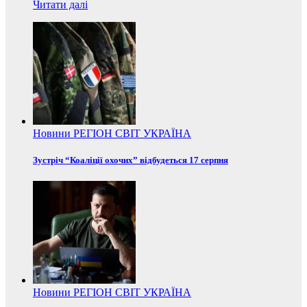
Читати далі
Новини
РЕГІОН
СВІТ
УКРАЇНА
Зустріч “Коаліції охочих” відбудеться 17 серпня
Новини
РЕГІОН
СВІТ
УКРАЇНА