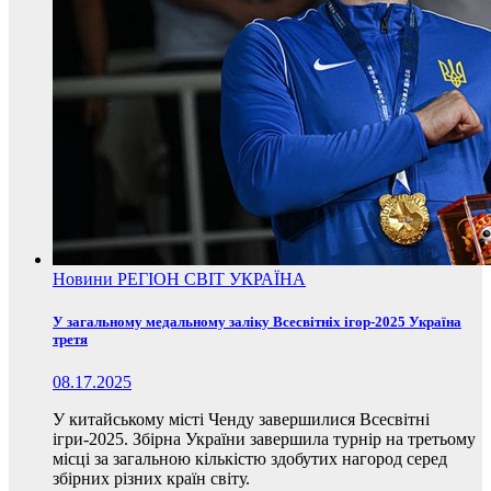
Новини
РЕГІОН
СВІТ
УКРАЇНА
У загальному медальному заліку Всесвітніх ігор-2025 Україна
третя
08.17.2025
У китайському місті Ченду завершилися Всесвітні
ігри-2025. Збірна України завершила турнір на третьому
місці за загальною кількістю здобутих нагород серед
збірних різних країн світу.