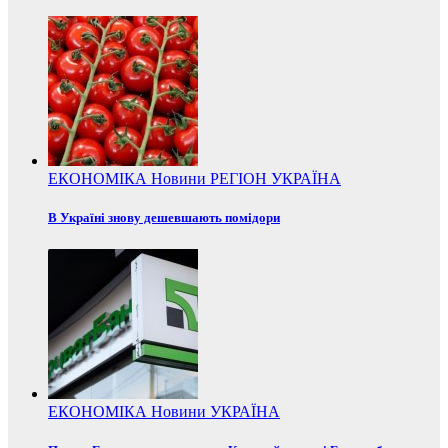
ЕКОНОМІКА
Новини
РЕГІОН
УКРАЇНА
В Україні знову дешевшають помідори
ЕКОНОМІКА
Новини
УКРАЇНА