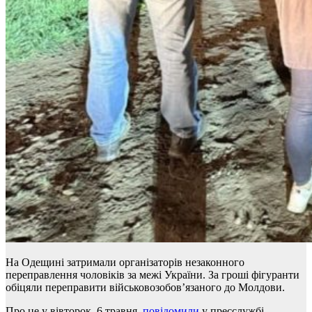
На Одещині затримали організаторів незаконного
переправлення чоловіків за межі України. За гроші фігуранти
обіцяли переправити військовозобов’язаного до Молдови.
Про це у вівторок, 6 травня,
повідомили
у пресслужбі