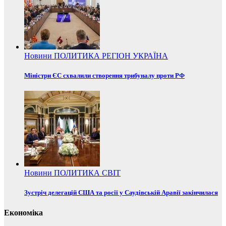
Новини
ПОЛИТИКА
РЕГІОН
УКРАЇНА
Міністри ЄС схвалили створення трибуналу проти РФ
Новини
ПОЛИТИКА
СВІТ
Зустріч делегацій США та росії у Саудівській Аравії закінчилася
Економіка