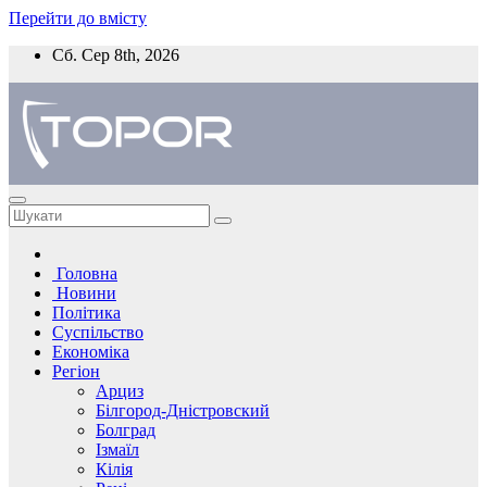
Перейти до вмісту
Сб. Сер 8th, 2026
Головна
Новини
Політика
Суспільство
Економіка
Регіон
Арциз
Білгород-Дністровский
Болград
Ізмаїл
Кілія