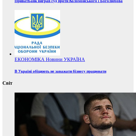
ПриватБанк виграв суд проти Коломойського і Боголюбова
ЕКОНОМІКА
Новини
УКРАЇНА
В Україні обіцяють не заважати бізнесу працювати
Світ