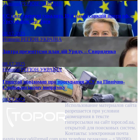
Новини
РЕГІОН
УКРАЇНА
ЄС вже у вересні ухвалить 19-й ракет санкцій проти рф, –
Урсула фон дер Ляєн
08.17.2025
Новини
РЕГІОН
УКРАЇНА
Завтра презентуємо план дій Уряду, – Свириденко
08.17.2025
Новини
РЕГІОН
УКРАЇНА
Генштаб повідомив про просування ЗСУ на Північно-
Слобожанському напрямку
08.17.2025
Использование материалов сайта
разрешается при условии
размещения в тексте
гиперссылки на сайт topor.od.ua,
открытой для поисковых систем.
Контакты: электронная почта
gazeta.topor.od@gmail.com
или телефон редакции – +38(096)