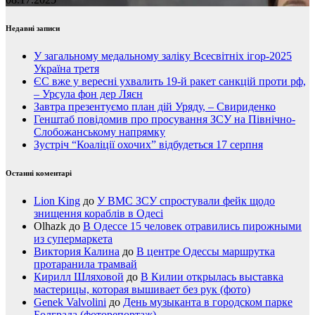
Недавні записи
У загальному медальному заліку Всесвітніх ігор-2025
Україна третя
ЄС вже у вересні ухвалить 19-й ракет санкцій проти рф,
– Урсула фон дер Ляєн
Завтра презентуємо план дій Уряду, – Свириденко
Генштаб повідомив про просування ЗСУ на Північно-
Слобожанському напрямку
Зустріч “Коаліції охочих” відбудеться 17 серпня
Останні коментарі
Lion King
до
У ВМС ЗСУ спростували фейк щодо
знищення кораблів в Одесі
Olhazk
до
В Одессе 15 человек отравились пирожными
из супермаркета
Виктория Калина
до
В центре Одессы маршрутка
протаранила трамвай
Кирилл Шляховой
до
В Килии открылась выставка
мастерицы, которая вышивает без рук (фото)
Genek Valvolini
до
День музыканта в городском парке
Болграда (фоторепортаж)