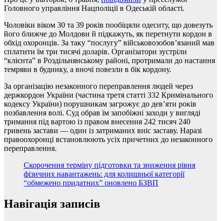
Головного управління Нацполіції в Одеській області.
Чоловіки віком 30 та 39 років пообіцяли одеситу, що довезуть
його ближче до Молдови й підкажуть, як перетнути кордон в
обхід охоронців. За таку “послугу” військовозобов’язаний мав
сплатити їм три тисячі доларів. Організатори зустріли
“клієнта” в Роздільнянському районі, протримали до настання
темряви в будинку, а вночі повезли в бік кордону.
За організацію незаконного переправлення людей через
держкордон України (частина третя статті 332 Кримінального
кодексу України) порушникам загрожує до дев’яти років
позбавлення волі. Суд обрав їм запобіжні заходи у вигляді
тримання під вартою із правом внесення 242 тисяч 240
гривень застави — один із затриманих вніс заставу. Наразі
правоохоронці встановлюють усіх причетних до незаконного
переправлення.
Скорочення терміну підготовки та зниження рівня
фізичних навантажень: для колишньої категорії
“обмежено придатних” оновлено БЗВП
Навігація записів