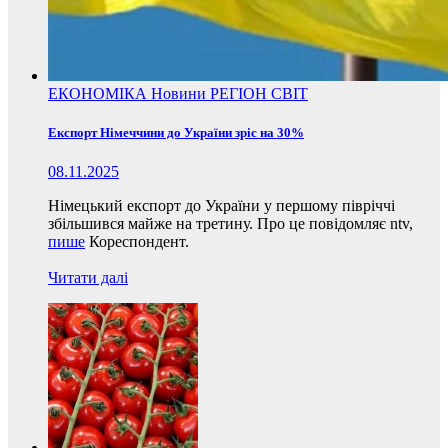
ЕКОНОМІКА
Новини
РЕГІОН
СВІТ
Експорт Німеччини до України зріс на 30%
08.11.2025
Німецький експорт до України у першому півріччі
збільшився майже на третину. Про це повідомляє ntv,
пише
Кореспондент.
Читати далі