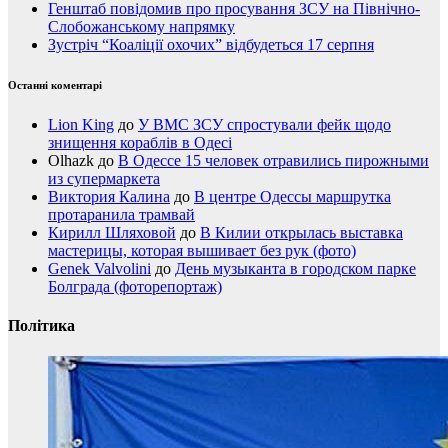
Генштаб повідомив про просування ЗСУ на Північно-
Слобожанському напрямку
Зустріч “Коаліції охочих” відбудеться 17 серпня
Останні коментарі
Lion King
до
У ВМС ЗСУ спростували фейк щодо
знищення кораблів в Одесі
Olhazk
до
В Одессе 15 человек отравились пирожными
из супермаркета
Виктория Калина
до
В центре Одессы маршрутка
протаранила трамвай
Кирилл Шляховой
до
В Килии открылась выставка
мастерицы, которая вышивает без рук (фото)
Genek Valvolini
до
День музыканта в городском парке
Болграда (фоторепортаж)
Політика