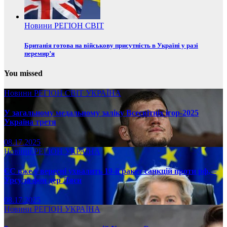
Новини
РЕГІОН
СВІТ
Британія готова на військову присутність в Україні у разі
перемир’я
You missed
Новини
РЕГІОН
СВІТ
УКРАЇНА
У загальному медальному заліку Всесвітніх ігор-2025
Україна третя
08.17.2025
Новини
РЕГІОН
УКРАЇНА
ЄС вже у вересні ухвалить 19-й ракет санкцій проти рф, –
Урсула фон дер Ляєн
08.17.2025
Новини
РЕГІОН
УКРАЇНА