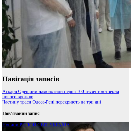
Навігація записів
Аграрії Одещини намолотили перші 100 тисяч тонн зерна
нового врожаю
Частину траси Одеса-Рені перекриють на три дні
Пов’язаний запис
Новини
РЕГІОН
СВІТ
УКРАЇНА