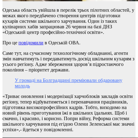
Одеська область увійшла в перелік трьох пілотних областей, у
межах якого передбачено створення центрів підготовки
кухарів системи шкільного харчування. Один із таких
кулінарних хабів запрацював 26 червня на базі ДНЗ
«Одеський центр професійно-технічної освіти».
Про це
повідомили
в Одеській ОВА.
Саме тут, на сучасному технологічному обладнанні, агенти
змін навчатимуть і передаватимуть досвід шкільним кухарям з
усього регіону. Адже збереження здоров’я підростаючого
покоління – пріоритет держави.
У громаді на Болградщині преміювали обдаровану
молодь
«Триває оновлення і модернізації харчоблоків закладів освіти
регіону, тепер відбуватиметься і перенавчання працівників,
підготовка високопрофесійних кадрів. Тобто, виходимо на
новий рівень приготування їжі в шкільних їдальнях. Щоб і
смачно, і красиво, і корисно. Попри війну, Реформа системи
шкільного харчування під егідою Олени Зеленської має значні
успіхи»,- йдеться у повідомленні.