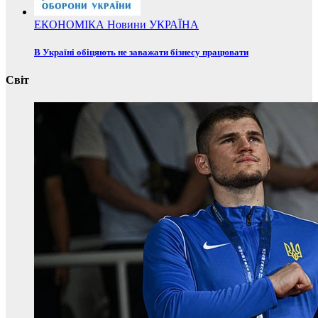
ЕКОНОМІКА
Новини
УКРАЇНА
В Україні обіцяють не заважати бізнесу працювати
Світ