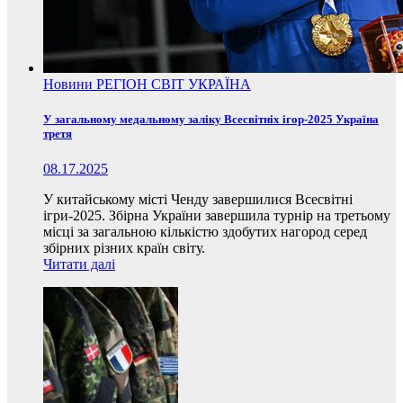
Новини
РЕГІОН
СВІТ
УКРАЇНА
У загальному медальному заліку Всесвітніх ігор-2025 Україна
третя
08.17.2025
У китайському місті Ченду завершилися Всесвітні
ігри-2025. Збірна України завершила турнір на третьому
місці за загальною кількістю здобутих нагород серед
збірних різних країн світу.
Читати далі