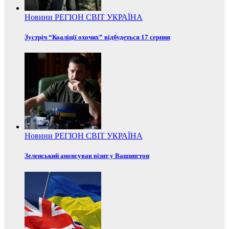
Новини
РЕГІОН
СВІТ
УКРАЇНА
Зустріч “Коаліції охочих” відбудеться 17 серпня
Новини
РЕГІОН
СВІТ
УКРАЇНА
Зеленський анонсував візит у Вашингтон