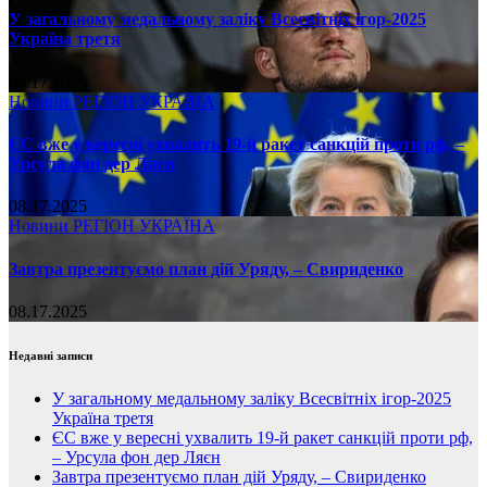
У загальному медальному заліку Всесвітніх ігор-2025
Україна третя
08.17.2025
Новини
РЕГІОН
УКРАЇНА
ЄС вже у вересні ухвалить 19-й ракет санкцій проти рф, –
Урсула фон дер Ляєн
08.17.2025
Новини
РЕГІОН
УКРАЇНА
Завтра презентуємо план дій Уряду, – Свириденко
08.17.2025
Недавні записи
У загальному медальному заліку Всесвітніх ігор-2025
Україна третя
ЄС вже у вересні ухвалить 19-й ракет санкцій проти рф,
– Урсула фон дер Ляєн
Завтра презентуємо план дій Уряду, – Свириденко