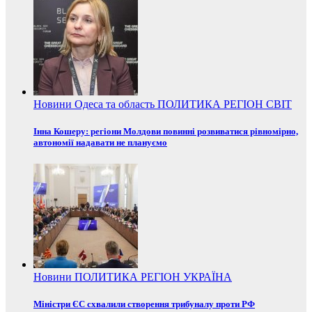
Новини
Одеса та область
ПОЛИТИКА
РЕГІОН
СВІТ
Інна Кошеру: регіони Молдови повинні розвиватися рівномірно,
автономії надавати не плануємо
Новини
ПОЛИТИКА
РЕГІОН
УКРАЇНА
Міністри ЄС схвалили створення трибуналу проти РФ