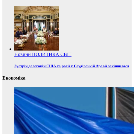
Новини
ПОЛИТИКА
СВІТ
Зустріч делегацій США та росії у Саудівській Аравії закінчилася
Економіка