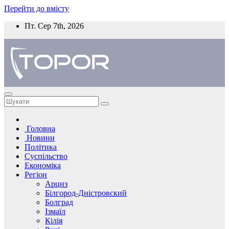
Перейти до вмісту
Пт. Сер 7th, 2026
Головна
Новини
Політика
Суспільство
Економіка
Регіон
Арциз
Білгород-Дністровский
Болград
Ізмаїл
Кілія