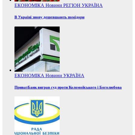
ЕКОНОМІКА
Новини
РЕГІОН
УКРАЇНА
В Україні знову дешевшають помідори
ЕКОНОМІКА
Новини
УКРАЇНА
ПриватБанк виграв суд проти Коломойського і Боголюбова