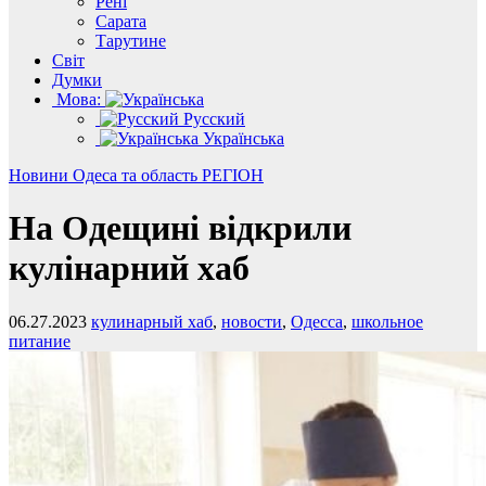
Рені
Сарата
Тарутине
Світ
Думки
Мова:
Русский
Українська
Новини
Одеса та область
РЕГІОН
На Одещині відкрили
кулінарний хаб
06.27.2023
кулинарный хаб
,
новости
,
Одесса
,
школьное
питание