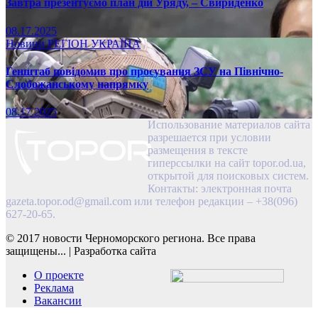
Завтра презентуємо план дій Уряду, – Свириденко
08.17.2025
Новини
РЕГІОН
УКРАЇНА
Генштаб повідомив про просування ЗСУ на Північно-
Слобожанському напрямку
08.17.2025
Использование материалов сайта
разрешается при условии
размещения в тексте
гиперссылки на сайт topor.od.ua,
открытой для поисковых систем.
Контакты: электронная почта
gazeta.topor.od@gmail.com
или телефон редакции – +38(096)
627-20-65.
© 2017 новости Черноморского региона. Все права
защищены...
|
Разработка сайта
О проекте
Реклама
Вакансии