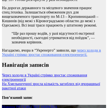
На дорогах державного та місцевого значення працює
спец.техніка. Залишається обмеженим рух для
вищезазначеного транспорту по М-13 – Кропивницький –
Кишинів (від межі з Кіровоградською областю до межі з
Одеською). Всі інші траси працюють у штатному режимі.
“Ще раз прошу водіїв, у разі відсутності екстреної
необхідності, сьогодні утриматися від поїздок”, —
зазначив керівник.
Нагадаємо, вчора в “Укренерго” заявили, що
через холоди в
Україні стрімко зростає споживання електроенергії.
Навігація записів
Через холоди в Україні стрімко зростає споживання
електроенергії
На Хмельниччині зросла кількість загиблих від вчорашньої
ракетної атаки
Пов’язаний запис
Новини
РЕГІОН
СВІТ
УКРАЇНА