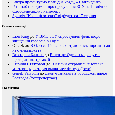
Завтра презентуємо план дій Уряду, – Свириденко
Генштаб повідомив про просування ЗСУ на Північно-
Слобожанському напрямку
Зустріч “Коаліції охочих” відбудеться 17 серпня
Останні коментарі
Lion King
до
У ВМС ЗСУ спростували фейк щодо
знищення кораблів в Одесі
Olhazk
до
В Одессе 15 человек отравились пирожными
из супермаркета
Виктория Калина
до
В центре Одессы маршрутка
протаранила трамвай
Кирилл Шляховой
до
В Килии открылась выставка
мастерицы, которая вышивает без рук (фото)
Genek Valvolini
до
День музыканта в городском парке
Болграда (фоторепортаж)
Політика