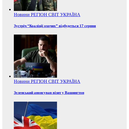
Новини
РЕГІОН
СВІТ
УКРАЇНА
Зустріч “Коаліції охочих” відбудеться 17 серпня
Новини
РЕГІОН
СВІТ
УКРАЇНА
Зеленський анонсував візит у Вашингтон