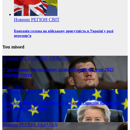
Новини
РЕГІОН
СВІТ
Британія готова на військову присутність в Україні у разі
перемир’я
You missed
Новини
РЕГІОН
СВІТ
УКРАЇНА
У загальному медальному заліку Всесвітніх ігор-2025
Україна третя
08.17.2025
Новини
РЕГІОН
УКРАЇНА
ЄС вже у вересні ухвалить 19-й ракет санкцій проти рф, –
Урсула фон дер Ляєн
08.17.2025
Новини
РЕГІОН
УКРАЇНА