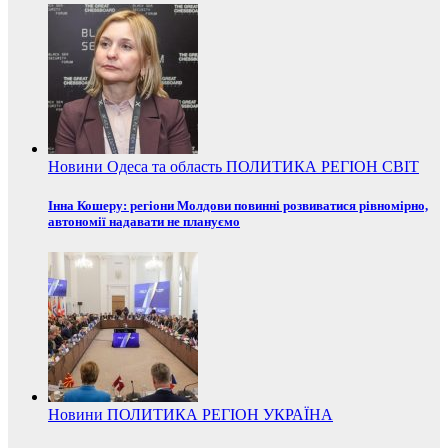
Новини
Одеса та область
ПОЛИТИКА
РЕГІОН
СВІТ
Інна Кошеру: регіони Молдови повинні розвиватися рівномірно,
автономії надавати не плануємо
Новини
ПОЛИТИКА
РЕГІОН
УКРАЇНА