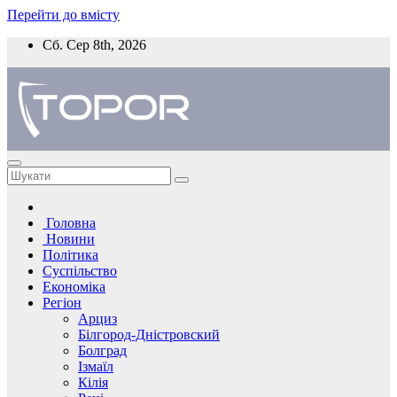
Перейти до вмісту
Сб. Сер 8th, 2026
Головна
Новини
Політика
Суспільство
Економіка
Регіон
Арциз
Білгород-Дністровский
Болград
Ізмаїл
Кілія