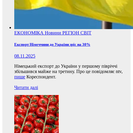
ЕКОНОМІКА
Новини
РЕГІОН
СВІТ
Експорт Німеччини до України зріс на 30%
08.11.2025
Німецький експорт до України у першому півріччі
збільшився майже на третину. Про це повідомляє ntv,
пише
Кореспондент.
Читати далі