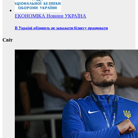
ЕКОНОМІКА
Новини
УКРАЇНА
В Україні обіцяють не заважати бізнесу працювати
Світ