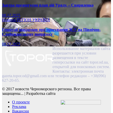
Завтра презентуємо план дій Уряду, – Свириденко
08.17.2025
Новини
РЕГІОН
УКРАЇНА
Генштаб повідомив про просування ЗСУ на Північно-
Слобожанському напрямку
08.17.2025
Использование материалов сайта
разрешается при условии
размещения в тексте
гиперссылки на сайт topor.od.ua,
открытой для поисковых систем.
Контакты: электронная почта
gazeta.topor.od@gmail.com
или телефон редакции – +38(096)
627-20-65.
© 2017 новости Черноморского региона. Все права
защищены...
|
Разработка сайта
О проекте
Реклама
Вакансии