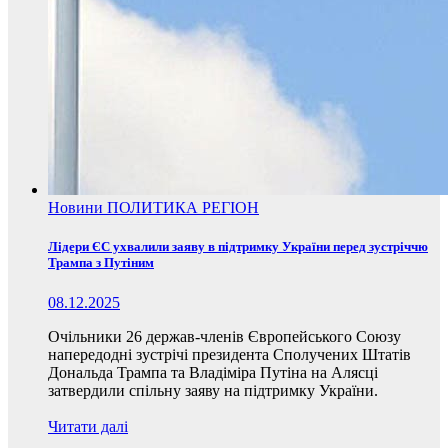
Новини
ПОЛИТИКА
РЕГІОН
Лідери ЄС ухвалили заяву в підтримку України перед зустріччю
Трампа з Путіним
08.12.2025
Очільники 26 держав-членів Європейського Союзу
напередодні зустрічі президента Сполучених Штатів
Дональда Трампа та Владіміра Путіна на Алясці
затвердили спільну заяву на підтримку України.
Читати далі