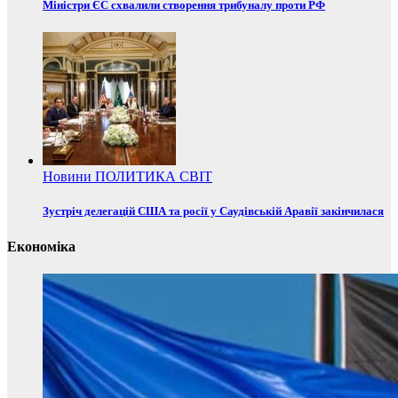
Міністри ЄС схвалили створення трибуналу проти РФ
Новини
ПОЛИТИКА
СВІТ
Зустріч делегацій США та росії у Саудівській Аравії закінчилася
Економіка