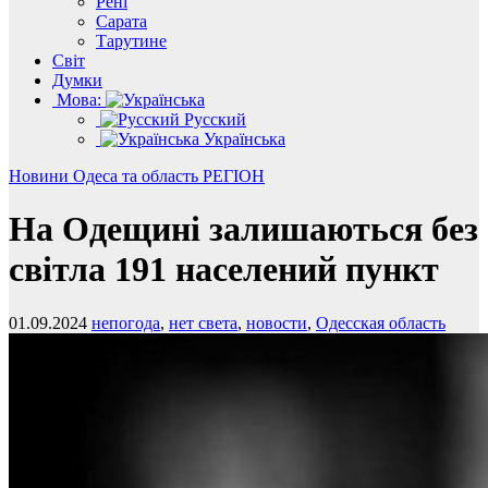
Рені
Сарата
Тарутине
Світ
Думки
Мова:
Русский
Українська
Новини
Одеса та область
РЕГІОН
На Одещині залишаються без
світла 191 населений пункт
01.09.2024
непогода
,
нет света
,
новости
,
Одесская область