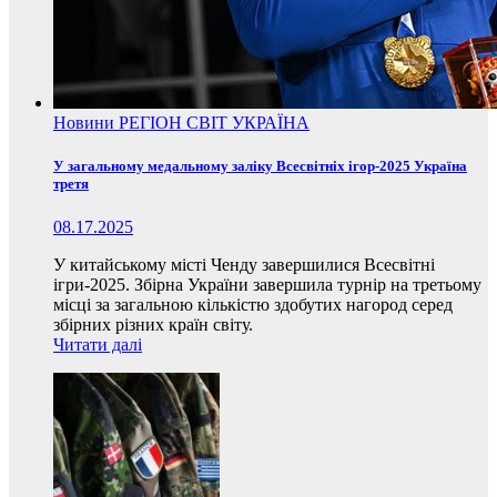
Новини
РЕГІОН
СВІТ
УКРАЇНА
У загальному медальному заліку Всесвітніх ігор-2025 Україна
третя
08.17.2025
У китайському місті Ченду завершилися Всесвітні
ігри-2025. Збірна України завершила турнір на третьому
місці за загальною кількістю здобутих нагород серед
збірних різних країн світу.
Читати далі