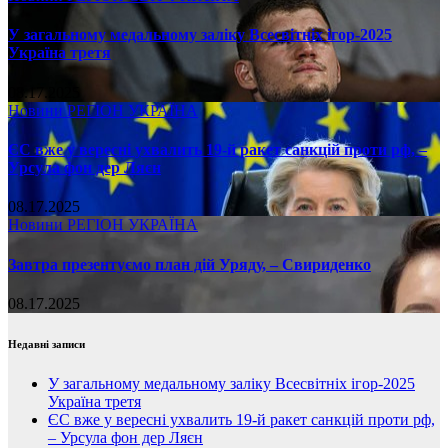
У загальному медальному заліку Всесвітніх ігор-2025
Україна третя
08.17.2025
Новини
РЕГІОН
УКРАЇНА
ЄС вже у вересні ухвалить 19-й ракет санкцій проти рф, –
Урсула фон дер Ляєн
08.17.2025
Новини
РЕГІОН
УКРАЇНА
Завтра презентуємо план дій Уряду, – Свириденко
08.17.2025
Недавні записи
У загальному медальному заліку Всесвітніх ігор-2025
Україна третя
ЄС вже у вересні ухвалить 19-й ракет санкцій проти рф,
– Урсула фон дер Ляєн