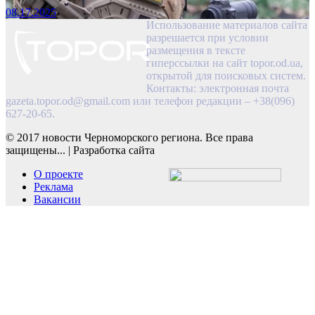
08.17.2025
Использование материалов сайта
разрешается при условии
размещения в тексте
гиперссылки на сайт topor.od.ua,
открытой для поисковых систем.
Контакты: электронная почта
gazeta.topor.od@gmail.com
или телефон редакции – +38(096)
627-20-65.
© 2017 новости Черноморского региона. Все права
защищены...
|
Разработка сайта
О проекте
Реклама
Вакансии