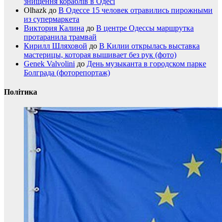
знищення кораблів в Одесі
Olhazk
до
В Одессе 15 человек отравились пирожными
из супермаркета
Виктория Калина
до
В центре Одессы маршрутка
протаранила трамвай
Кирилл Шляховой
до
В Килии открылась выставка
мастерицы, которая вышивает без рук (фото)
Genek Valvolini
до
День музыканта в городском парке
Болграда (фоторепортаж)
Політика