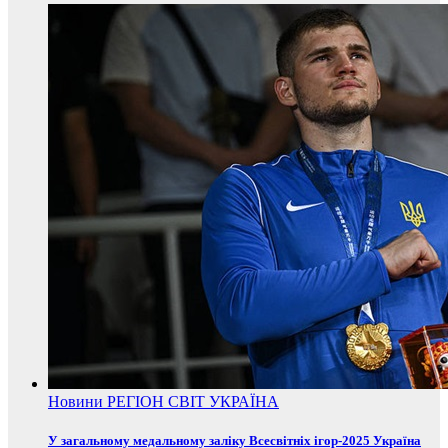
Новини
РЕГІОН
СВІТ
УКРАЇНА
У загальному медальному заліку Всесвітніх ігор-2025 Україна