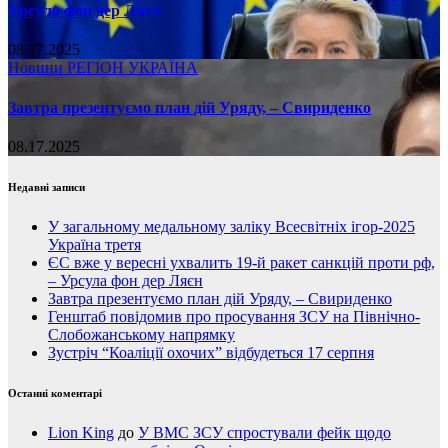
Урсула фон дер Ляєн
08.17.2025
Новини
РЕГІОН
УКРАЇНА
Завтра презентуємо план дій Уряду, – Свириденко
08.17.2025
Недавні записи
У загальному медальному заліку Всесвітніх ігор-2025
Україна третя
ЄС вже у вересні ухвалить 19-й ракет санкцій проти рф,
– Урсула фон дер Ляєн
Завтра презентуємо план дій Уряду, – Свириденко
Генштаб повідомив про просування ЗСУ на Північно-
Слобожанському напрямку
Зустріч “Коаліції охочих” відбудеться 17 серпня
Останні коментарі
Lion King
до
У ВМС ЗСУ спростували фейк щодо