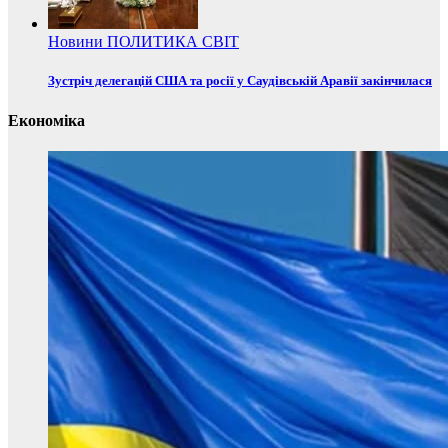
Новини
ПОЛИТИКА
СВІТ
Зустріч делегацій США та росії у Саудівській Аравії закінчилася
Економіка