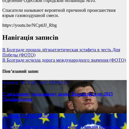
отделение Одесской городской больницы №10.
Спасатели называют вероятной причиной происшествия
взрыв газовоздушной смеси.
httpv://youtu.be/NCptiJJ_Rbg
Навігація записів
В Болграде прошла лёгкоатлетическая эстафета в честь Дня
Победы (ФОТО)
В Болграде исчезла дорога международного значения (ФОТО)
Пов’язаний запис
Новини
РЕГІОН
СВІТ
УКРАЇНА
У загальному медальному заліку Всесвітніх ігор-2025
Україна третя
08.17.2025
Новини
РЕГІОН
УКРАЇНА
ЄС вже у вересні ухвалить 19-й ракет санкцій проти рф, –