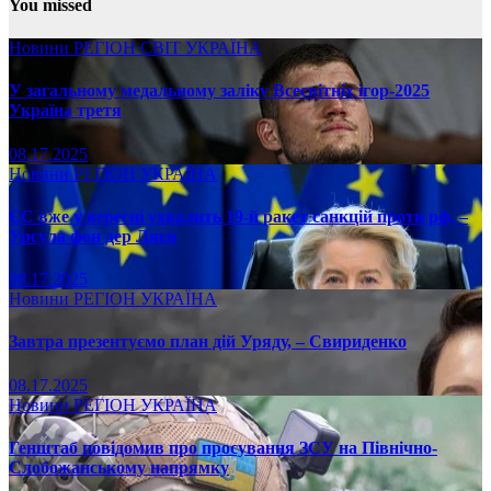
You missed
Новини
РЕГІОН
СВІТ
УКРАЇНА
У загальному медальному заліку Всесвітніх ігор-2025
Україна третя
08.17.2025
Новини
РЕГІОН
УКРАЇНА
ЄС вже у вересні ухвалить 19-й ракет санкцій проти рф, –
Урсула фон дер Ляєн
08.17.2025
Новини
РЕГІОН
УКРАЇНА
Завтра презентуємо план дій Уряду, – Свириденко
08.17.2025
Новини
РЕГІОН
УКРАЇНА
Генштаб повідомив про просування ЗСУ на Північно-
Слобожанському напрямку