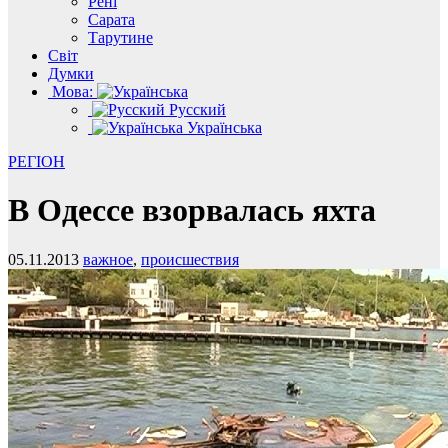
Рені
Сарата
Тарутине
Світ
Думки
Мова:
Русский
Українська
РЕГІОН
В Одессе взорвалась яхта
05.11.2013
важное
,
происшествия