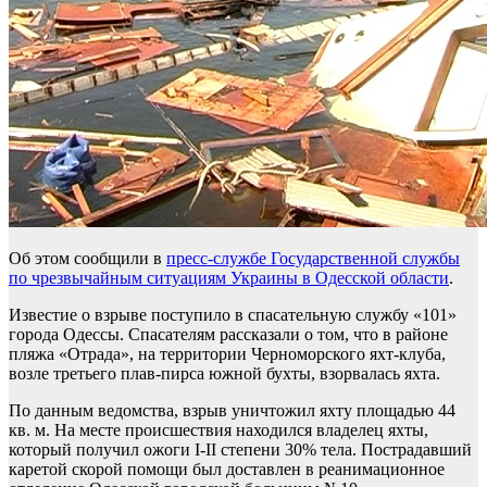
Об этом сообщили в
пресс-службе Государственной службы
по чрезвычайным ситуациям Украины в Одесской области
.
Известие о взрыве поступило в спасательную службу «101»
города Одессы. Спасателям рассказали о том, что в районе
пляжа «Отрада», на территории Черноморского яхт-клуба,
возле третьего плав-пирса южной бухты, взорвалась яхта.
По данным ведомства, взрыв уничтожил яхту площадью 44
кв. м. На месте происшествия находился владелец яхты,
который получил ожоги I-II степени 30% тела. Пострадавший
каретой скорой помощи был доставлен в реанимационное