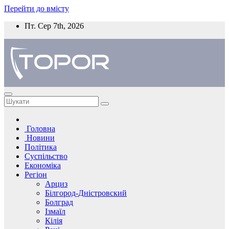
Перейти до вмісту
Пт. Сер 7th, 2026
Головна
Новини
Політика
Суспільство
Економіка
Регіон
Арциз
Білгород-Дністровский
Болград
Ізмаїл
Кілія