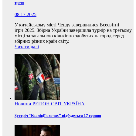
третя
08.17.2025
У китайському місті Ченду завершилися Всесвітні
ігри-2025. Збірна України завершила турнір на третьому
місці за загальною кількістю здобутих нагород серед
збірних різних країн світу.
Читати далі
Новини
РЕГІОН
СВІТ
УКРАЇНА
Зустріч “Коаліції охочих” відбудеться 17 серпня