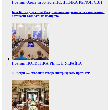
Новини
Одеса та область
ПОЛИТИКА
РЕГІОН
СВІТ
Інна Кошеру: регіони Молдови повинні розвиватися рівномірно,
автономії надавати не плануємо
Новини
ПОЛИТИКА
РЕГІОН
УКРАЇНА
Міністри ЄС схвалили створення трибуналу проти РФ