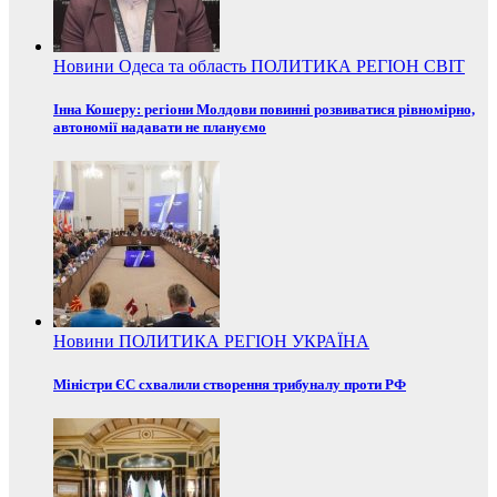
Новини
Одеса та область
ПОЛИТИКА
РЕГІОН
СВІТ
Інна Кошеру: регіони Молдови повинні розвиватися рівномірно,
автономії надавати не плануємо
Новини
ПОЛИТИКА
РЕГІОН
УКРАЇНА
Міністри ЄС схвалили створення трибуналу проти РФ