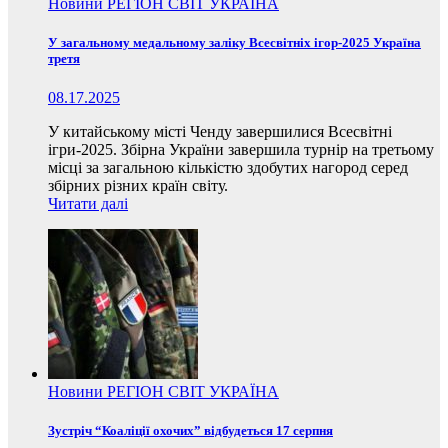
Новини
РЕГІОН
СВІТ
УКРАЇНА
У загальному медальному заліку Всесвітніх ігор-2025 Україна
третя
08.17.2025
У китайському місті Ченду завершилися Всесвітні
ігри-2025. Збірна України завершила турнір на третьому
місці за загальною кількістю здобутих нагород серед
збірних різних країн світу.
Читати далі
Новини
РЕГІОН
СВІТ
УКРАЇНА
Зустріч “Коаліції охочих” відбудеться 17 серпня