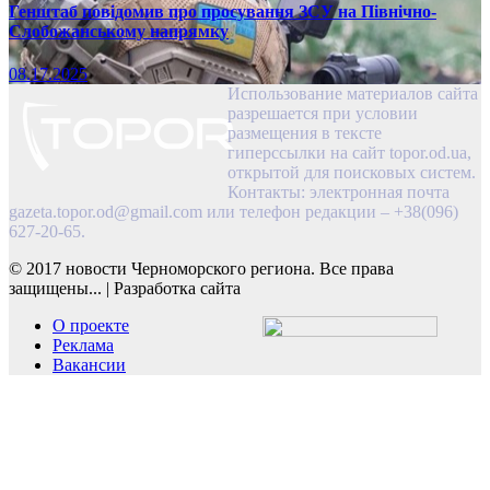
Генштаб повідомив про просування ЗСУ на Північно-
Слобожанському напрямку
08.17.2025
Использование материалов сайта
разрешается при условии
размещения в тексте
гиперссылки на сайт topor.od.ua,
открытой для поисковых систем.
Контакты: электронная почта
gazeta.topor.od@gmail.com
или телефон редакции – +38(096)
627-20-65.
© 2017 новости Черноморского региона. Все права
защищены...
|
Разработка сайта
О проекте
Реклама
Вакансии