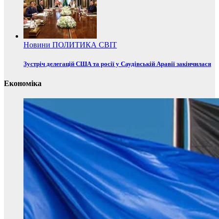
Новини
ПОЛИТИКА
СВІТ
Зустріч делегацій США та росії у Саудівській Аравії закінчилася
Економіка