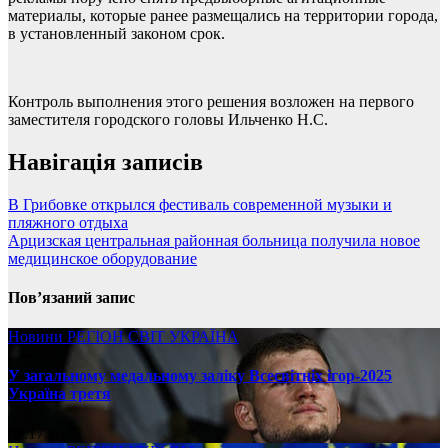
материалы, которые ранее размещались на территории города,
в установленный законом срок.
Контроль выполнения этого решения возложен на первого
заместителя городского головы Ильченко Н.С.
Навігація записів
В Грибовке открылся фестиваль современной музыки и
пляжного отдыха
Арцизская центральная районная больница получила новое
медицинское оборудование
Пов’язаний запис
Новини
РЕГІОН
СВІТ
УКРАЇНА
У загальному медальному заліку Всесвітніх ігор-2025
Україна третя
08.17.2025