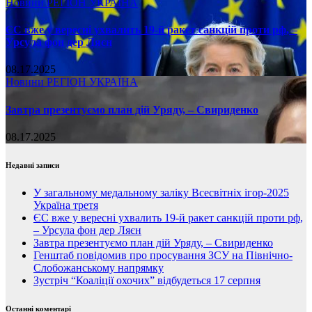
Новини
РЕГІОН
УКРАЇНА
ЄС вже у вересні ухвалить 19-й ракет санкцій проти рф, –
Урсула фон дер Ляєн
08.17.2025
Новини
РЕГІОН
УКРАЇНА
Завтра презентуємо план дій Уряду, – Свириденко
08.17.2025
Недавні записи
У загальному медальному заліку Всесвітніх ігор-2025
Україна третя
ЄС вже у вересні ухвалить 19-й ракет санкцій проти рф,
– Урсула фон дер Ляєн
Завтра презентуємо план дій Уряду, – Свириденко
Генштаб повідомив про просування ЗСУ на Північно-
Слобожанському напрямку
Зустріч “Коаліції охочих” відбудеться 17 серпня
Останні коментарі