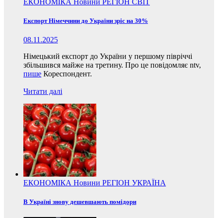
ЕКОНОМІКА
Новини
РЕГІОН
СВІТ
Експорт Німеччини до України зріс на 30%
08.11.2025
Німецький експорт до України у першому півріччі
збільшився майже на третину. Про це повідомляє ntv,
пише
Кореспондент.
Читати далі
ЕКОНОМІКА
Новини
РЕГІОН
УКРАЇНА
В Україні знову дешевшають помідори