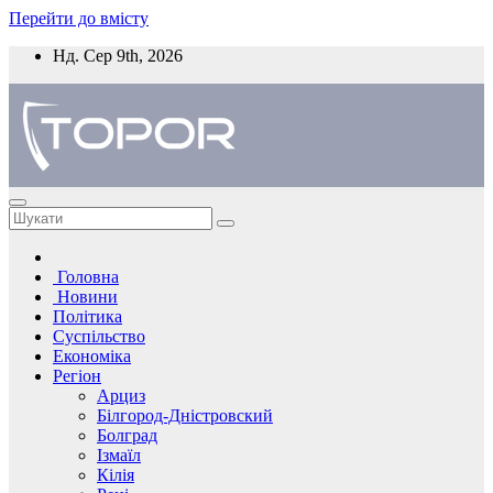
Перейти до вмісту
Нд. Сер 9th, 2026
Головна
Новини
Політика
Суспільство
Економіка
Регіон
Арциз
Білгород-Дністровский
Болград
Ізмаїл
Кілія