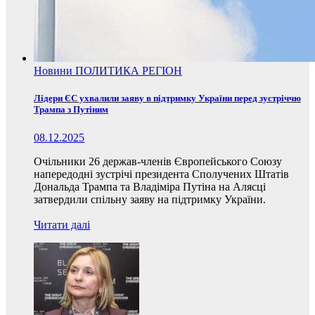
Новини
ПОЛИТИКА
РЕГІОН
Лідери ЄС ухвалили заяву в підтримку України перед зустріччю
Трампа з Путіним
08.12.2025
Очільники 26 держав-членів Європейського Союзу
напередодні зустрічі президента Сполучених Штатів
Дональда Трампа та Владіміра Путіна на Алясці
затвердили спільну заяву на підтримку України.
Читати далі