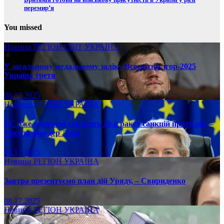
перемир’я
You missed
Новини
РЕГІОН
СВІТ
УКРАЇНА
У загальному медальному заліку Всесвітніх ігор-2025
Україна третя
08.17.2025
Новини
РЕГІОН
УКРАЇНА
ЄС вже у вересні ухвалить 19-й ракет санкцій проти рф, –
Урсула фон дер Ляєн
08.17.2025
Новини
РЕГІОН
УКРАЇНА
Завтра презентуємо план дій Уряду, – Свириденко
08.17.2025
Новини
РЕГІОН
УКРАЇНА