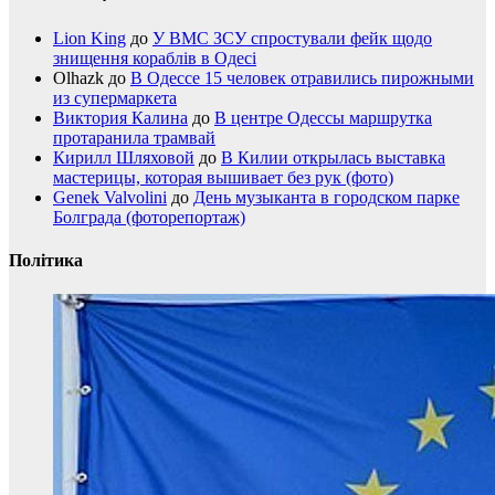
Lion King
до
У ВМС ЗСУ спростували фейк щодо
знищення кораблів в Одесі
Olhazk
до
В Одессе 15 человек отравились пирожными
из супермаркета
Виктория Калина
до
В центре Одессы маршрутка
протаранила трамвай
Кирилл Шляховой
до
В Килии открылась выставка
мастерицы, которая вышивает без рук (фото)
Genek Valvolini
до
День музыканта в городском парке
Болграда (фоторепортаж)
Політика