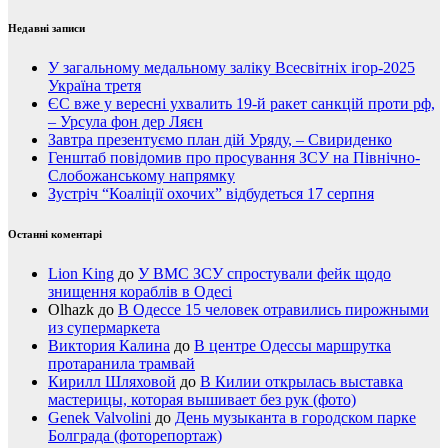
Недавні записи
У загальному медальному заліку Всесвітніх ігор-2025
Україна третя
ЄС вже у вересні ухвалить 19-й ракет санкцій проти рф,
– Урсула фон дер Ляєн
Завтра презентуємо план дій Уряду, – Свириденко
Генштаб повідомив про просування ЗСУ на Північно-
Слобожанському напрямку
Зустріч “Коаліції охочих” відбудеться 17 серпня
Останні коментарі
Lion King
до
У ВМС ЗСУ спростували фейк щодо
знищення кораблів в Одесі
Olhazk
до
В Одессе 15 человек отравились пирожными
из супермаркета
Виктория Калина
до
В центре Одессы маршрутка
протаранила трамвай
Кирилл Шляховой
до
В Килии открылась выставка
мастерицы, которая вышивает без рук (фото)
Genek Valvolini
до
День музыканта в городском парке
Болграда (фоторепортаж)