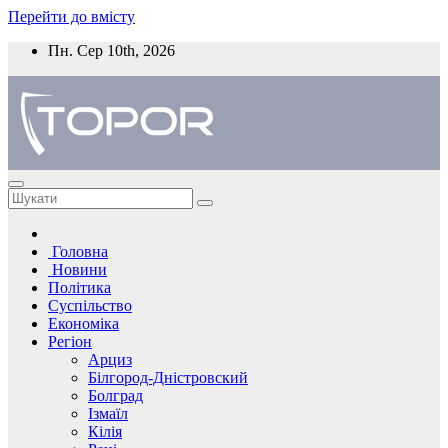
Перейти до вмісту
Пн. Сер 10th, 2026
Головна
Новини
Політика
Суспільство
Економіка
Регіон
Арциз
Білгород-Дністровский
Болград
Ізмаїл
Кілія