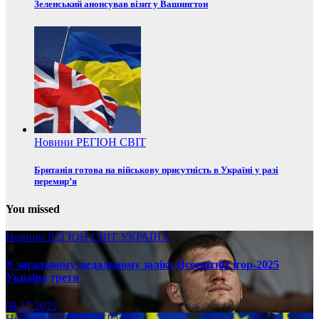
Зеленський анонсував візит у Вашингтон
Новини
РЕГІОН
СВІТ
Британія готова на військову присутність в Україні у разі
перемир’я
You missed
Новини
РЕГІОН
СВІТ
УКРАЇНА
У загальному медальному заліку Всесвітніх ігор-2025
Україна третя
08.17.2025
Новини
РЕГІОН
УКРАЇНА