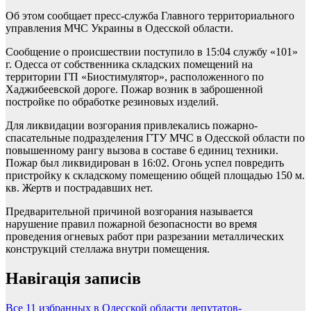
Об этом сообщает пресс-служба Главного территориального
управления МЧС Украины в Одесской области.
Сообщение о происшествии поступило в 15:04 службу «101»
г. Одесса от собственника складских помещений на
территории ГП «Биостимулятор», расположенного по
Хаджибеевской дороге. Пожар возник в заброшенной
постройке по обработке резиновых изделий.
Для ликвидации возгорания привлекались пожарно-
спасательные подразделения ГТУ МЧС в Одесской области по
повышенному рангу вызова в составе 6 единиц техники.
Пожар был ликвидирован в 16:02. Огонь успел повредить
пристройку к складскому помещению общей площадью 150 м.
кв. Жертв и пострадавших нет.
Предварительной причиной возгорания называется
нарушение правил пожарной безопасности во время
проведения огневых работ при разрезании металлических
конструкций стеллажа внутри помещения.
Навігація записів
Все 11 избранных в Одесской области депутатов-