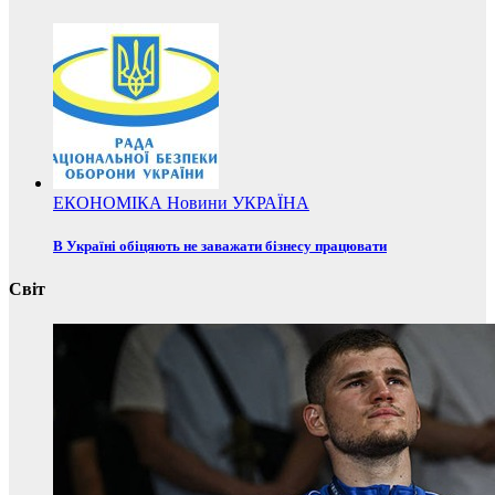
ЕКОНОМІКА
Новини
УКРАЇНА
В Україні обіцяють не заважати бізнесу працювати
Світ