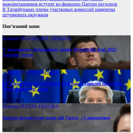
мажоритарщиков вступят во фракцию Партии регионов
В Татарбунарах члены участковых комиссий намерены
штурмовать окружком
Пов’язаний запис
Новини
РЕГІОН
СВІТ
УКРАЇНА
У загальному медальному заліку Всесвітніх ігор-2025
Україна третя
08.17.2025
Новини
РЕГІОН
УКРАЇНА
ЄС вже у вересні ухвалить 19-й ракет санкцій проти рф, –
Урсула фон дер Ляєн
08.17.2025
Новини
РЕГІОН
УКРАЇНА
Завтра презентуємо план дій Уряду, – Свириденко
08.17.2025