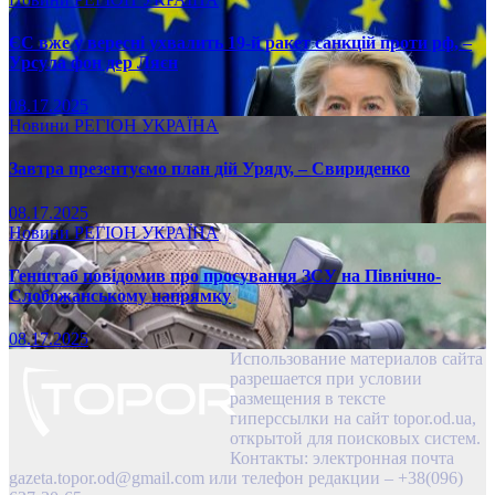
ЄС вже у вересні ухвалить 19-й ракет санкцій проти рф, –
Урсула фон дер Ляєн
08.17.2025
Новини
РЕГІОН
УКРАЇНА
Завтра презентуємо план дій Уряду, – Свириденко
08.17.2025
Новини
РЕГІОН
УКРАЇНА
Генштаб повідомив про просування ЗСУ на Північно-
Слобожанському напрямку
08.17.2025
Использование материалов сайта
разрешается при условии
размещения в тексте
гиперссылки на сайт topor.od.ua,
открытой для поисковых систем.
Контакты: электронная почта
gazeta.topor.od@gmail.com
или телефон редакции – +38(096)