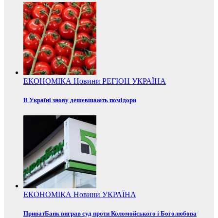
ЕКОНОМІКА
Новини
РЕГІОН
УКРАЇНА
В Україні знову дешевшають помідори
ЕКОНОМІКА
Новини
УКРАЇНА
ПриватБанк виграв суд проти Коломойського і Боголюбова