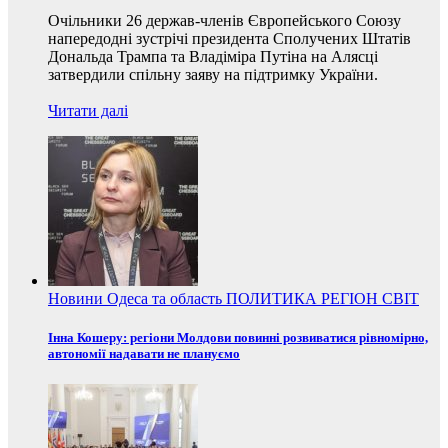
Очільники 26 держав-членів Європейського Союзу
напередодні зустрічі президента Сполучених Штатів
Дональда Трампа та Владіміра Путіна на Алясці
затвердили спільну заяву на підтримку України.
Читати далі
Новини
Одеса та область
ПОЛИТИКА
РЕГІОН
СВІТ
Інна Кошеру: регіони Молдови повинні розвиватися рівномірно,
автономії надавати не плануємо