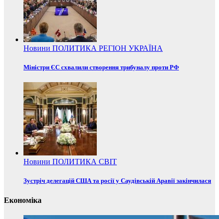
Новини
ПОЛИТИКА
РЕГІОН
УКРАЇНА
Міністри ЄС схвалили створення трибуналу проти РФ
Новини
ПОЛИТИКА
СВІТ
Зустріч делегацій США та росії у Саудівській Аравії закінчилася
Економіка