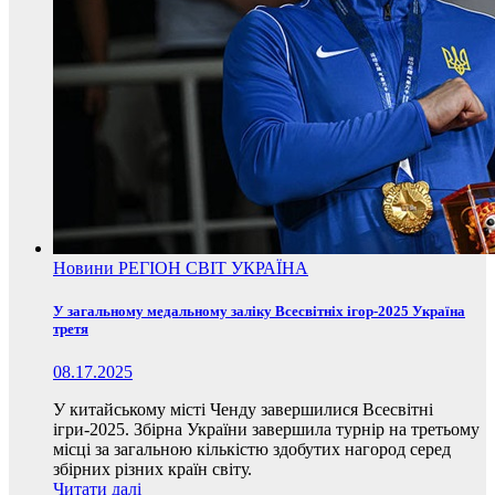
Новини
РЕГІОН
СВІТ
УКРАЇНА
У загальному медальному заліку Всесвітніх ігор-2025 Україна
третя
08.17.2025
У китайському місті Ченду завершилися Всесвітні
ігри-2025. Збірна України завершила турнір на третьому
місці за загальною кількістю здобутих нагород серед
збірних різних країн світу.
Читати далі