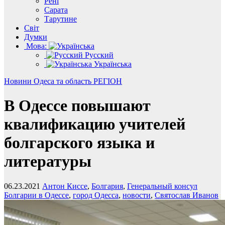
Рені
Сарата
Тарутине
Світ
Думки
Мова:
Русский
Українська
Новини
Одеса та область
РЕГІОН
В Одессе повышают
квалификацию учителей
болгарского языка и
литературы
06.23.2021
Антон Киссе
,
Болгария
,
Генеральный консул
Болгарии в Одессе
,
город Одесса
,
новости
,
Святослав Иванов