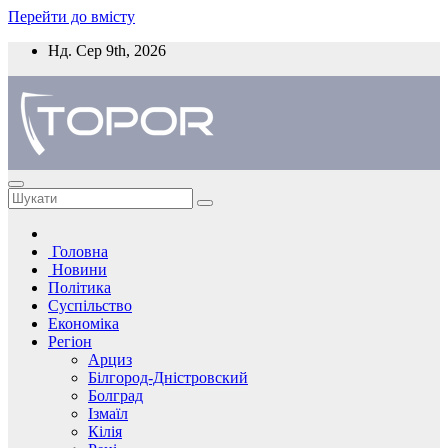
Перейти до вмісту
Нд. Сер 9th, 2026
Головна
Новини
Політика
Суспільство
Економіка
Регіон
Арциз
Білгород-Дністровский
Болград
Ізмаїл
Кілія