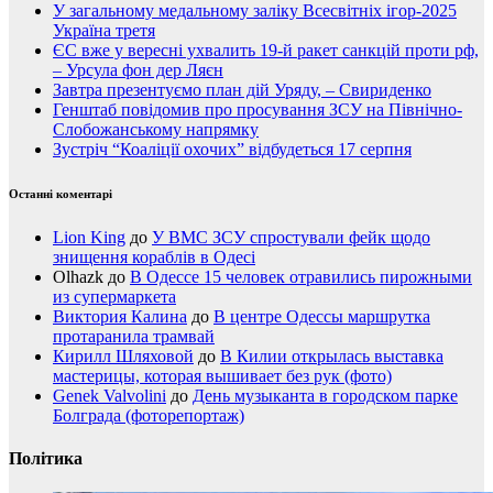
У загальному медальному заліку Всесвітніх ігор-2025
Україна третя
ЄС вже у вересні ухвалить 19-й ракет санкцій проти рф,
– Урсула фон дер Ляєн
Завтра презентуємо план дій Уряду, – Свириденко
Генштаб повідомив про просування ЗСУ на Північно-
Слобожанському напрямку
Зустріч “Коаліції охочих” відбудеться 17 серпня
Останні коментарі
Lion King
до
У ВМС ЗСУ спростували фейк щодо
знищення кораблів в Одесі
Olhazk
до
В Одессе 15 человек отравились пирожными
из супермаркета
Виктория Калина
до
В центре Одессы маршрутка
протаранила трамвай
Кирилл Шляховой
до
В Килии открылась выставка
мастерицы, которая вышивает без рук (фото)
Genek Valvolini
до
День музыканта в городском парке
Болграда (фоторепортаж)
Політика