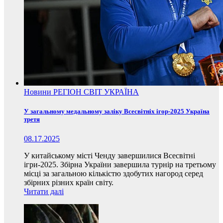
Новини
РЕГІОН
СВІТ
УКРАЇНА
У загальному медальному заліку Всесвітніх ігор-2025 Україна
третя
08.17.2025
У китайському місті Ченду завершилися Всесвітні
ігри-2025. Збірна України завершила турнір на третьому
місці за загальною кількістю здобутих нагород серед
збірних різних країн світу.
Читати далі