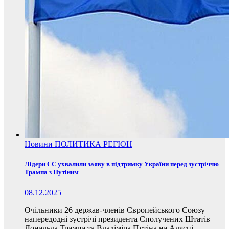
Новини
ПОЛИТИКА
РЕГІОН
Лідери ЄС ухвалили заяву в підтримку України перед зустріччю
Трампа з Путіним
08.12.2025
Очільники 26 держав-членів Європейського Союзу
напередодні зустрічі президента Сполучених Штатів
Дональда Трампа та Владіміра Путіна на Алясці