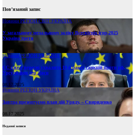
Пов’язаний запис
Новини
РЕГІОН
СВІТ
УКРАЇНА
У загальному медальному заліку Всесвітніх ігор-2025
Україна третя
08.17.2025
Новини
РЕГІОН
УКРАЇНА
ЄС вже у вересні ухвалить 19-й ракет санкцій проти рф, –
Урсула фон дер Ляєн
08.17.2025
Новини
РЕГІОН
УКРАЇНА
Завтра презентуємо план дій Уряду, – Свириденко
08.17.2025
Недавні записи