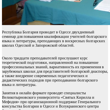
Республика Болгария проводит в Одессе двухдневный
семинар для повышения квалификации учителей болгарского
языка и литературы, преподающих в воскресных болгарских
школах Одесской и Запорожской областей.
Около тридцати преподавателей прослушают курс
теоретической подготовки, направленной на повышение
профессиональных знаний, вариативность их применения в
зарубежных школах для представителей болгарской диаспоры,
а также внедрение современных педагогических и
дидактических подходов при преподавании болгарского
языка и литературы.
Занятия в онлайн формате проводят специалисты
Великотырновского университета «Святых Кирилла и
Мефодия» при организационной поддержке Генерального
консульства Болгарии в Одессе и Всеукраинского центра