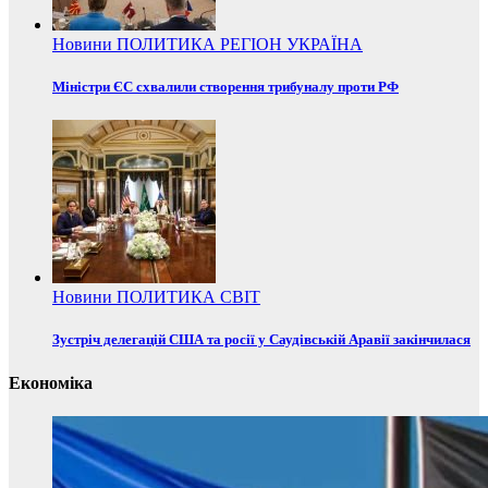
Новини
ПОЛИТИКА
РЕГІОН
УКРАЇНА
Міністри ЄС схвалили створення трибуналу проти РФ
Новини
ПОЛИТИКА
СВІТ
Зустріч делегацій США та росії у Саудівській Аравії закінчилася
Економіка