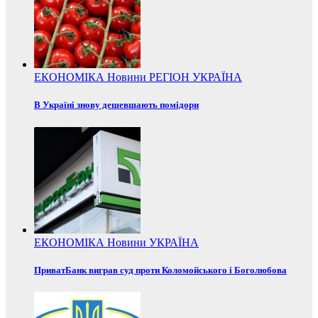
ЕКОНОМІКА
Новини
РЕГІОН
УКРАЇНА
В Україні знову дешевшають помідори
ЕКОНОМІКА
Новини
УКРАЇНА
ПриватБанк виграв суд проти Коломойського і Боголюбова