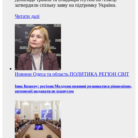
затвердили спільну заяву на підтримку України.
Читати далі
Новини
Одеса та область
ПОЛИТИКА
РЕГІОН
СВІТ
Інна Кошеру: регіони Молдови повинні розвиватися рівномірно,
автономії надавати не плануємо