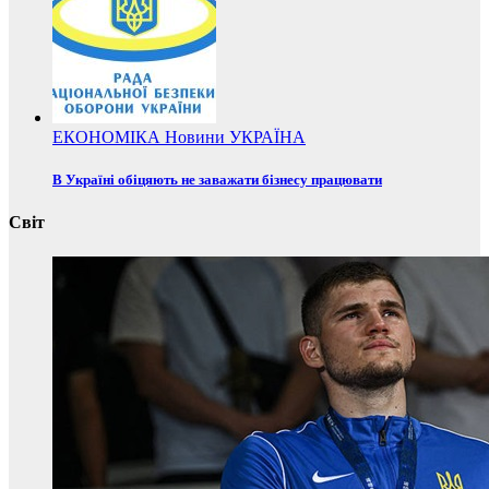
ЕКОНОМІКА
Новини
УКРАЇНА
В Україні обіцяють не заважати бізнесу працювати
Світ