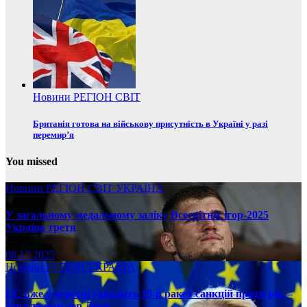
Новини
РЕГІОН
СВІТ
Британія готова на військову присутність в Україні у разі
перемир’я
You missed
Новини
РЕГІОН
СВІТ
УКРАЇНА
У загальному медальному заліку Всесвітніх ігор-2025
Україна третя
08.17.2025
Новини
РЕГІОН
УКРАЇНА
ЄС вже у вересні ухвалить 19-й ракет санкцій проти рф, –
Урсула фон дер Ляєн