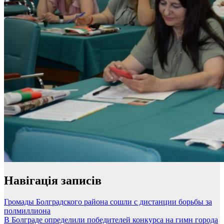
Навігація записів
Громады Болградского района сошли с дистанции борьбы за
полмиллиона
В Болграде определили победителей конкурса на гимн города