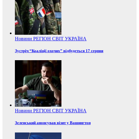
Новини
РЕГІОН
СВІТ
УКРАЇНА
Зустріч “Коаліції охочих” відбудеться 17 серпня
Новини
РЕГІОН
СВІТ
УКРАЇНА
Зеленський анонсував візит у Вашингтон