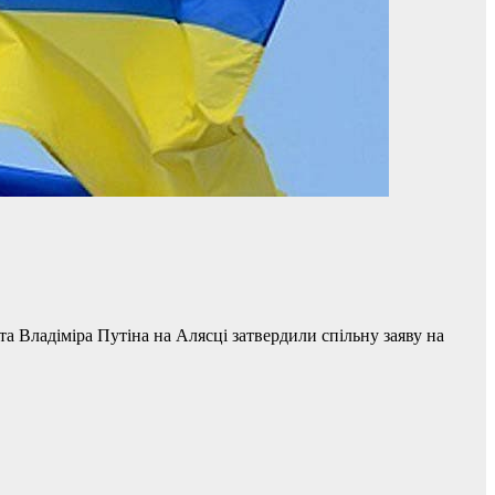
 Владіміра Путіна на Алясці затвердили спільну заяву на