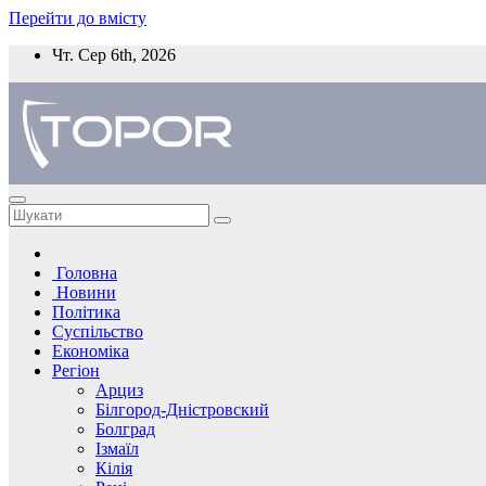
Перейти до вмісту
Чт. Сер 6th, 2026
Головна
Новини
Політика
Суспільство
Економіка
Регіон
Арциз
Білгород-Дністровский
Болград
Ізмаїл
Кілія