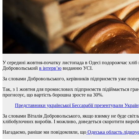
У середині жовтня-початку листопада в Одесі подорожчає хліб 
Добровольський
в інтерв’ю
виданню УСІ.
За словами Добровольського, керівників підприємств уже попе
Так, з 1 жовтня для промислових підприємств підіймається гра
прогнозує, що вартість борошна зросте на 30%.
Представники української Бессарабії презентували Україну
За словами Віталія Добровольського, якщо взимку не буде світл
хлібобулочних виробів. І можливо, доведеться скоротити вироб
Нагадаємо, раніше ми повідомляли, що
Одеська область лідирує