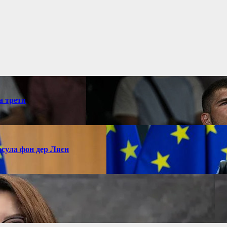
а третя
рсула фон дер Ляєн