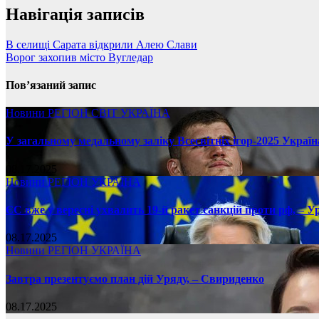
Навігація записів
В селищі Сарата відкрили Алею Слави
Ворог захопив місто Вугледар
Пов’язаний запис
Новини
РЕГІОН
СВІТ
УКРАЇНА
У загальному медальному заліку Всесвітніх ігор-2025 Україн
08.17.2025
Новини
РЕГІОН
УКРАЇНА
ЄС вже у вересні ухвалить 19-й ракет санкцій проти рф, – У
08.17.2025
Новини
РЕГІОН
УКРАЇНА
Завтра презентуємо план дій Уряду, – Свириденко
08.17.2025