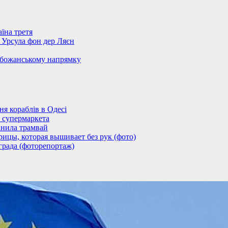
їна третя
– Урсула фон дер Ляєн
обожанському напрямку
 кораблів в Одесі
 супермаркета
анила трамвай
ицы, которая вышивает без рук (фото)
града (фоторепортаж)