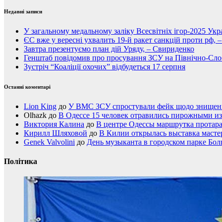
Недавні записи
У загальному медальному заліку Всесвітніх ігор-2025 Укра
ЄС вже у вересні ухвалить 19-й ракет санкцій проти рф, 
Завтра презентуємо план дій Уряду, – Свириденко
Генштаб повідомив про просування ЗСУ на Північно-Сл
Зустріч “Коаліції охочих” відбудеться 17 серпня
Останні коментарі
Lion King
до
У ВМС ЗСУ спростували фейк щодо знищення
Olhazk
до
В Одессе 15 человек отравились пирожными из
Виктория Калина
до
В центре Одессы маршрутка протар
Кирилл Шляховой
до
В Килии открылась выставка мастер
Genek Valvolini
до
День музыканта в городском парке Бол
Політика