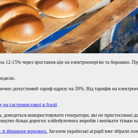
на 12-15% через зростання цін на електроенергію та борошно. П
редили.
нично допустимий тариф одразу на 20%. Від тарифів на електрое
 на гастровиставці в Італії
а, доведеться використовувати генератори, які не пристосовані 
ництво більш дорогих хлібобулочних виробів і випікати тільки н
 зі збирання зернових.
Загалом українські аграрії вже зібрали п