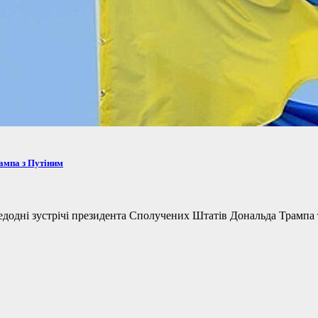
рампа з Путіним
одні зустрічі президента Сполучених Штатів Дональда Трампа та