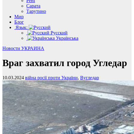
Рені
Сарата
Тарутино
Мир
Блог
Язык:
Русский
Українська
Новости
УКРАИНА
Враг захватил город Угледар
10.03.2024
війна росії проти України
,
Вугледар