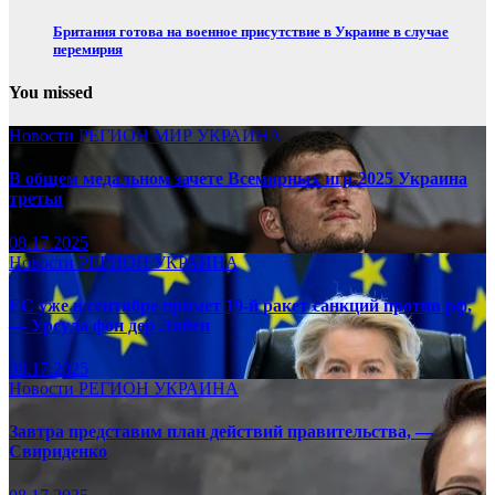
Британия готова на военное присутствие в Украине в случае
перемирия
You missed
Новости
РЕГИОН
МИР
УКРАИНА
В общем медальном зачете Всемирных игр-2025 Украина
третья
08.17.2025
Новости
РЕГИОН
УКРАИНА
ЕС уже в сентябре примет 19-й ракет санкций против рф,
— Урсула фон дер Ляйен
08.17.2025
Новости
РЕГИОН
УКРАИНА
Завтра представим план действий правительства, —
Свириденко