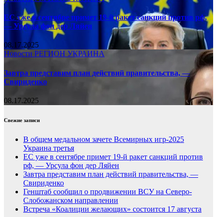
ЕС уже в сентябре примет 19-й ракет санкций против рф,
— Урсула фон дер Ляйен
08.17.2025
Новости
РЕГИОН
УКРАИНА
Завтра представим план действий правительства, —
Свириденко
08.17.2025
Свежие записи
В общем медальном зачете Всемирных игр-2025
Украина третья
ЕС уже в сентябре примет 19-й ракет санкций против
рф, — Урсула фон дер Ляйен
Завтра представим план действий правительства, —
Свириденко
Генштаб сообщил о продвижении ВСУ на Северо-
Слобожанском направлении
Встреча «Коалиции желающих» состоится 17 августа