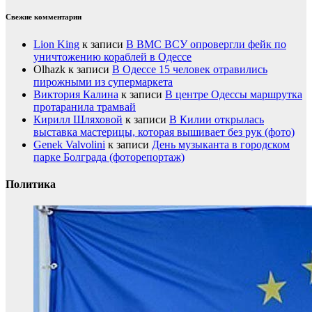
Свежие комментарии
Lion King
к записи
В ВМС ВСУ опровергли фейк по
уничтожению кораблей в Одессе
Olhazk
к записи
В Одессе 15 человек отравились
пирожными из супермаркета
Виктория Калина
к записи
В центре Одессы маршрутка
протаранила трамвай
Кирилл Шляховой
к записи
В Килии открылась
выставка мастерицы, которая вышивает без рук (фото)
Genek Valvolini
к записи
День музыканта в городском
парке Болграда (фоторепортаж)
Политика