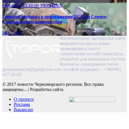
08.17.2025
Новости
РЕГИОН
УКРАИНА
Генштаб сообщил о продвижении ВСУ на Северо-
Слобожанском направлении
08.17.2025
Использование материалов сайта
разрешается при условии
размещения в тексте
гиперссылки на сайт topor.od.ua,
открытой для поисковых систем.
Контакты: электронная почта
gazeta.topor.od@gmail.com
или телефон редакции – +38(096)
627-20-65.
© 2017 новости Черноморского региона. Все права
защищены...
|
Разработка сайта
О проекте
Реклама
Вакансии