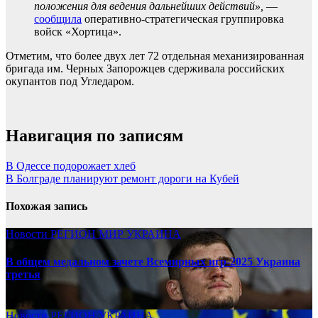
положения для ведения дальнейших действий»,
—
сообщила
оперативно-стратегическая группировка
войск «Хортица».
Отметим, что более двух лет 72 отдельная механизированная
бригада им. Черных Запорожцев сдерживала российских
окупантов под Угледаром.
Навигация по записям
В Одессе подорожает хлеб
В Болграде планируют ремонт дороги на Кубей
Похожая запись
Новости
РЕГИОН
МИР
УКРАИНА
В общем медальном зачете Всемирных игр-2025 Украина
третья
08.17.2025
Новости
РЕГИОН
УКРАИНА