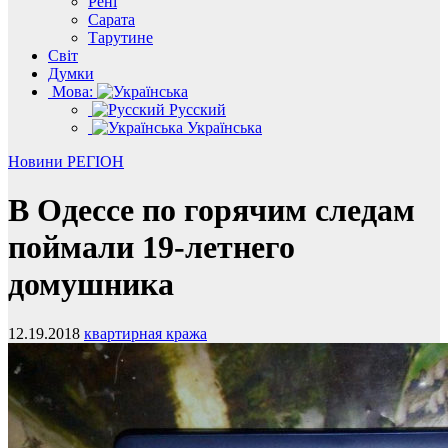
Рені
Сарата
Тарутине
Світ
Думки
Мова:
Русский
Українська
Новини
РЕГІОН
В Одессе по горячим следам
поймали 19-летнего
домушника
12.19.2018
квартирная кража