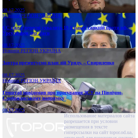
08.17.2025
Новини
РЕГІОН
УКРАЇНА
ЄС вже у вересні ухвалить 19-й ракет санкцій проти рф, –
Урсула фон дер Ляєн
08.17.2025
Новини
РЕГІОН
УКРАЇНА
Завтра презентуємо план дій Уряду, – Свириденко
08.17.2025
Новини
РЕГІОН
УКРАЇНА
Генштаб повідомив про просування ЗСУ на Північно-
Слобожанському напрямку
08.17.2025
Использование материалов сайта
разрешается при условии
размещения в тексте
гиперссылки на сайт topor.od.ua,
открытой для поисковых систем.