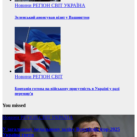
Новини
РЕГІОН
СВІТ
УКРАЇНА
Зеленський анонсував візит у Вашингтон
Новини
РЕГІОН
СВІТ
Британія готова на військову присутність в Україні у разі
перемир’я
You missed
Новини
РЕГІОН
СВІТ
УКРАЇНА
У загальному медальному заліку Всесвітніх ігор-2025
Україна третя