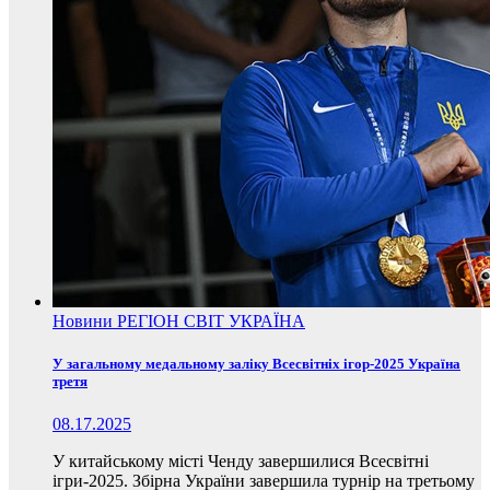
Новини
РЕГІОН
СВІТ
УКРАЇНА
У загальному медальному заліку Всесвітніх ігор-2025 Україна
третя
08.17.2025
У китайському місті Ченду завершилися Всесвітні
ігри-2025. Збірна України завершила турнір на третьому