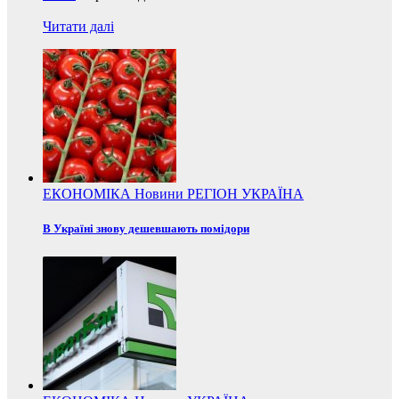
Читати далі
ЕКОНОМІКА
Новини
РЕГІОН
УКРАЇНА
В Україні знову дешевшають помідори