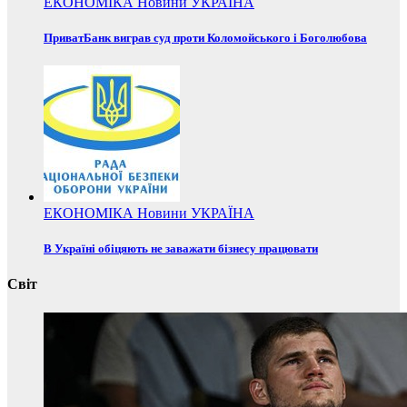
ЕКОНОМІКА
Новини
УКРАЇНА
ПриватБанк виграв суд проти Коломойського і Боголюбова
ЕКОНОМІКА
Новини
УКРАЇНА
В Україні обіцяють не заважати бізнесу працювати
Світ