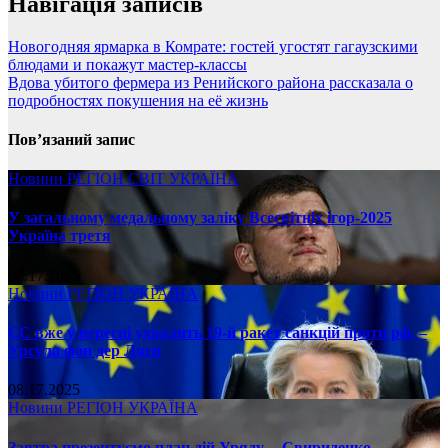
Навігація записів
Новогодняя ярмарка в Комрате: гостей угостят гагаузскими
блюдами и покажут мастер-классы
Вдова убитого фермера из Ренийского района рассказала о
подробностях покушения на её жизнь
Пов’язаний запис
Новини
РЕГІОН
СВІТ
УКРАЇНА
У загальному медальному заліку Всесвітніх ігор-2025
Україна третя
08.17.2025
Новини
РЕГІОН
УКРАЇНА
ЄС вже у вересні ухвалить 19-й ракет санкцій проти рф, –
Урсула фон дер Ляєн
08.17.2025
Новини
РЕГІОН
УКРАЇНА
Завтра презентуємо план дій Уряду, – Свириденко