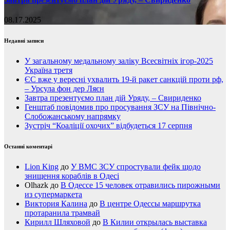
08.17.2025
Недавні записи
У загальному медальному заліку Всесвітніх ігор-2025
Україна третя
ЄС вже у вересні ухвалить 19-й ракет санкцій проти рф,
– Урсула фон дер Ляєн
Завтра презентуємо план дій Уряду, – Свириденко
Генштаб повідомив про просування ЗСУ на Північно-
Слобожанському напрямку
Зустріч “Коаліції охочих” відбудеться 17 серпня
Останні коментарі
Lion King
до
У ВМС ЗСУ спростували фейк щодо
знищення кораблів в Одесі
Olhazk
до
В Одессе 15 человек отравились пирожными
из супермаркета
Виктория Калина
до
В центре Одессы маршрутка
протаранила трамвай
Кирилл Шляховой
до
В Килии открылась выставка