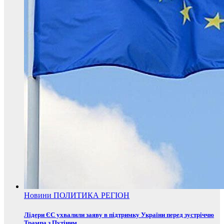
Новини
ПОЛИТИКА
РЕГІОН
Лідери ЄС ухвалили заяву в підтримку України перед зустріччю
Трампа з Путіним