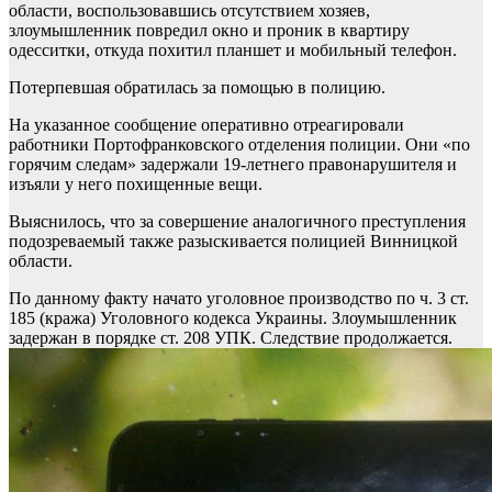
области, воспользовавшись отсутствием хозяев,
злоумышленник повредил окно и проник в квартиру
одесситки, откуда похитил планшет и мобильный телефон.
Потерпевшая обратилась за помощью в полицию.
На указанное сообщение оперативно отреагировали
работники Портофранковского отделения полиции. Они «по
горячим следам» задержали 19-летнего правонарушителя и
изъяли у него похищенные вещи.
Выяснилось, что за совершение аналогичного преступления
подозреваемый также разыскивается полицией Винницкой
области.
По данному факту начато уголовное производство по ч. 3 ст.
185 (кража) Уголовного кодекса Украины. Злоумышленник
задержан в порядке ст. 208 УПК. Следствие продолжается.