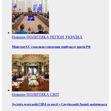
Новини
ПОЛИТИКА
РЕГІОН
УКРАЇНА
Міністри ЄС схвалили створення трибуналу проти РФ
Новини
ПОЛИТИКА
СВІТ
Зустріч делегацій США та росії у Саудівській Аравії закінчилася