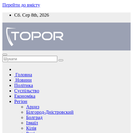
Перейти до вмісту
Сб. Сер 8th, 2026
Головна
Новини
Політика
Суспільство
Економіка
Регіон
Арциз
Білгород-Дністровский
Болград
Ізмаїл
Кілія