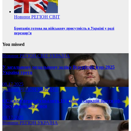
Новини
РЕГІОН
СВІТ
Британія готова на військову присутність в Україні у разі
перемир’я
You missed
Новини
РЕГІОН
СВІТ
УКРАЇНА
У загальному медальному заліку Всесвітніх ігор-2025
Україна третя
08.17.2025
Новини
РЕГІОН
УКРАЇНА
ЄС вже у вересні ухвалить 19-й ракет санкцій проти рф, –
Урсула фон дер Ляєн
08.17.2025
Новини
РЕГІОН
УКРАЇНА