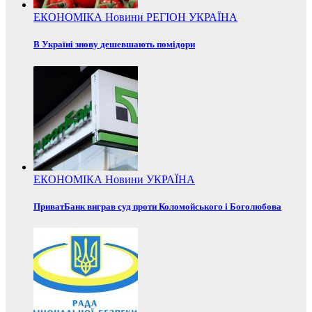
ЕКОНОМІКА
Новини
РЕГІОН
УКРАЇНА
В Україні знову дешевшають помідори
ЕКОНОМІКА
Новини
УКРАЇНА
ПриватБанк виграв суд проти Коломойського і Боголюбова