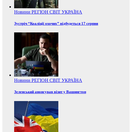
Новини
РЕГІОН
СВІТ
УКРАЇНА
Зустріч “Коаліції охочих” відбудеться 17 серпня
Новини
РЕГІОН
СВІТ
УКРАЇНА
Зеленський анонсував візит у Вашингтон