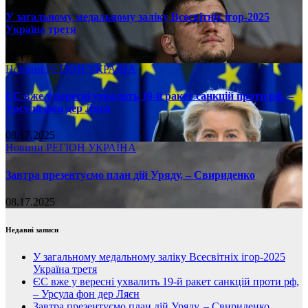
У загальному медальному заліку Всесвітніх ігор-2025
Україна третя
08.17.2025
Новини
РЕГІОН
УКРАЇНА
ЄС вже у вересні ухвалить 19-й ракет санкцій проти рф, –
Урсула фон дер Ляєн
08.17.2025
Новини
РЕГІОН
УКРАЇНА
Завтра презентуємо план дій Уряду, – Свириденко
08.17.2025
Недавні записи
У загальному медальному заліку Всесвітніх ігор-2025
Україна третя
ЄС вже у вересні ухвалить 19-й ракет санкцій проти рф,
– Урсула фон дер Ляєн
Завтра презентуємо план дій Уряду, – Свириденко