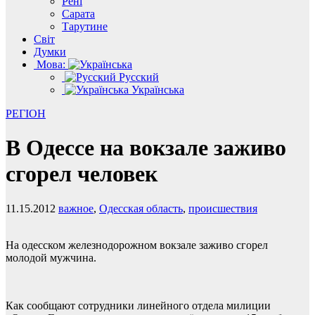
Рені
Сарата
Тарутине
Світ
Думки
Мова:
Русский
Українська
РЕГІОН
В Одессе на вокзале заживо
сгорел человек
11.15.2012
важное
,
Одесская область
,
происшествия
На одесском железнодорожном вокзале заживо сгорел
молодой мужчина.
Как сообщают сотрудники линейного отдела милиции