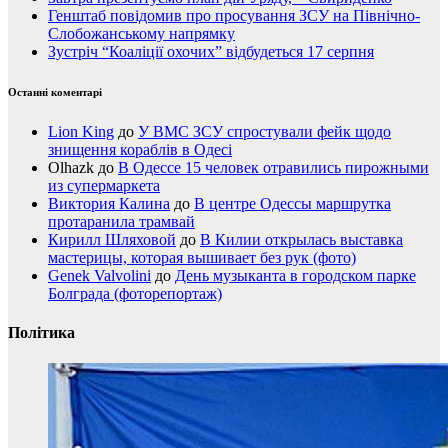
Генштаб повідомив про просування ЗСУ на Північно-
Слобожанському напрямку
Зустріч “Коаліції охочих” відбудеться 17 серпня
Останні коментарі
Lion King
до
У ВМС ЗСУ спростували фейк щодо
знищення кораблів в Одесі
Olhazk
до
В Одессе 15 человек отравились пирожными
из супермаркета
Виктория Калина
до
В центре Одессы маршрутка
протаранила трамвай
Кирилл Шляховой
до
В Килии открылась выставка
мастерицы, которая вышивает без рук (фото)
Genek Valvolini
до
День музыканта в городском парке
Болграда (фоторепортаж)
Політика