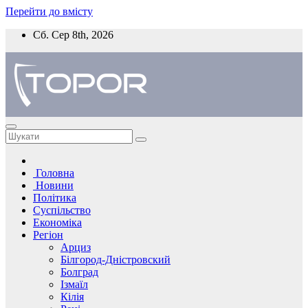
Перейти до вмісту
Сб. Сер 8th, 2026
Головна
Новини
Політика
Суспільство
Економіка
Регіон
Арциз
Білгород-Дністровский
Болград
Ізмаїл
Кілія