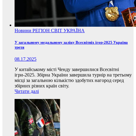
Новини
РЕГІОН
СВІТ
УКРАЇНА
У загальному медальному заліку Всесвітніх ігор-2025 Україна
третя
08.17.2025
У китайському місті Ченду завершилися Всесвітні
ігри-2025. Збірна України завершила турнір на третьому
місці за загальною кількістю здобутих нагород серед
збірних різних країн світу.
Читати далі