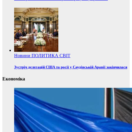
Новини
ПОЛИТИКА
СВІТ
Зустріч делегацій США та росії у Саудівській Аравії закінчилася
Економіка