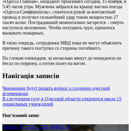
«Одесса Главная», инцидент произошëл сегодня, 15 ноября, в
5:45 часов утра. Мужчина забрался на крышу вагона поезда
«Одесса-Симферополь», схватился рукой за контактный
провод и получил сильнейший удар током мощностью 27
тысяч вольт. Пострадавший моментально загорелся – смерть
наступила мгновенно. Чтобы потушить труп, пришлось
вызывать пожарных.
В свою очередь, сотрудники МВД пока не могут объяснить
причину такого поступка со стороны погибшего.
По словам очевидцев, за несколько минут до инцидента он
бегал по перрону, а потом полез на вагон.
Навігація записів
Чиновники будут решать вопрос о создании одесской
агломерации
В следующем году в Одесской области откроются около 15
дошкольных учреждений
Пов’язаний запис
Новини
РЕГІОН
СВІТ
УКРАЇНА