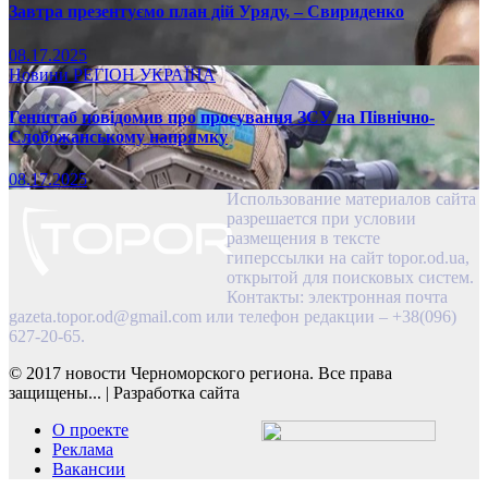
Завтра презентуємо план дій Уряду, – Свириденко
08.17.2025
Новини
РЕГІОН
УКРАЇНА
Генштаб повідомив про просування ЗСУ на Північно-
Слобожанському напрямку
08.17.2025
Использование материалов сайта
разрешается при условии
размещения в тексте
гиперссылки на сайт topor.od.ua,
открытой для поисковых систем.
Контакты: электронная почта
gazeta.topor.od@gmail.com
или телефон редакции – +38(096)
627-20-65.
© 2017 новости Черноморского региона. Все права
защищены...
|
Разработка сайта
О проекте
Реклама
Вакансии