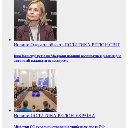
Новини
Одеса та область
ПОЛИТИКА
РЕГІОН
СВІТ
Інна Кошеру: регіони Молдови повинні розвиватися рівномірно,
автономії надавати не плануємо
Новини
ПОЛИТИКА
РЕГІОН
УКРАЇНА
Міністри ЄС схвалили створення трибуналу проти РФ