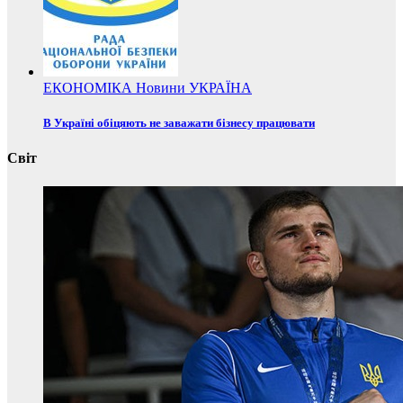
ЕКОНОМІКА
Новини
УКРАЇНА
В Україні обіцяють не заважати бізнесу працювати
Світ