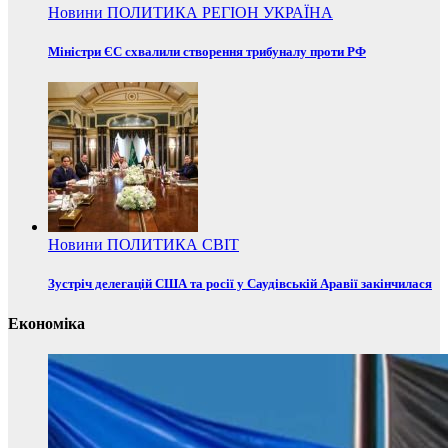
Новини
ПОЛИТИКА
РЕГІОН
УКРАЇНА
Міністри ЄС схвалили створення трибуналу проти РФ
Новини
ПОЛИТИКА
СВІТ
Зустріч делегацій США та росії у Саудівській Аравії закінчилася
Економіка