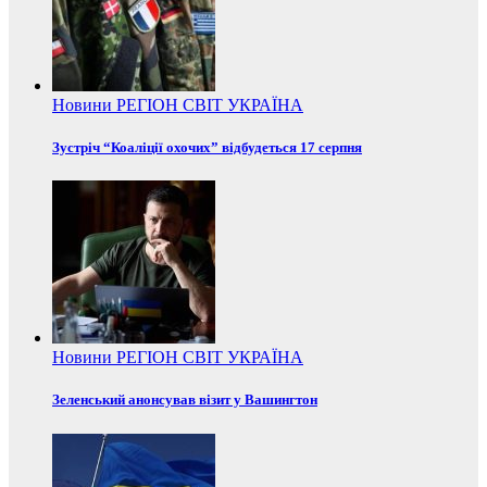
Новини
РЕГІОН
СВІТ
УКРАЇНА
Зустріч “Коаліції охочих” відбудеться 17 серпня
Новини
РЕГІОН
СВІТ
УКРАЇНА
Зеленський анонсував візит у Вашингтон