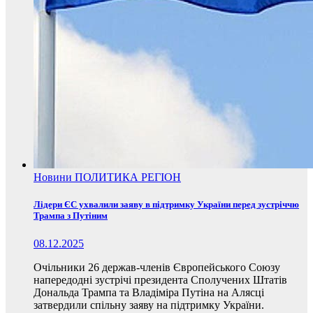
Новини
ПОЛИТИКА
РЕГІОН
Лідери ЄС ухвалили заяву в підтримку України перед зустріччю
Трампа з Путіним
08.12.2025
Очільники 26 держав-членів Європейського Союзу
напередодні зустрічі президента Сполучених Штатів
Дональда Трампа та Владіміра Путіна на Алясці
затвердили спільну заяву на підтримку України.