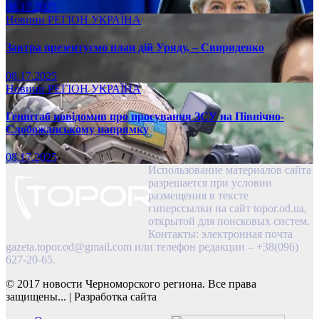
08.17.2025
Новини
РЕГІОН
УКРАЇНА
Завтра презентуємо план дій Уряду, – Свириденко
08.17.2025
Новини
РЕГІОН
УКРАЇНА
Генштаб повідомив про просування ЗСУ на Північно-
Слобожанському напрямку
08.17.2025
Использование материалов сайта
разрешается при условии
размещения в тексте
гиперссылки на сайт topor.od.ua,
открытой для поисковых систем.
Контакты: электронная почта
gazeta.topor.od@gmail.com
или телефон редакции – +38(096)
627-20-65.
© 2017 новости Черноморского региона. Все права
защищены...
|
Разработка сайта