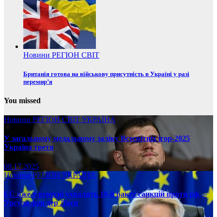
Новини
РЕГІОН
СВІТ
Британія готова на військову присутність в Україні у разі
перемир’я
You missed
Новини
РЕГІОН
СВІТ
УКРАЇНА
У загальному медальному заліку Всесвітніх ігор-2025
Україна третя
08.17.2025
Новини
РЕГІОН
УКРАЇНА
ЄС вже у вересні ухвалить 19-й ракет санкцій проти рф, –
Урсула фон дер Ляєн