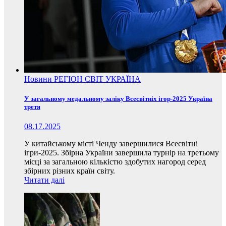
Новини
РЕГІОН
СВІТ
УКРАЇНА
У загальному медальному заліку Всесвітніх ігор-2025 Україна
третя
08.17.2025
У китайському місті Ченду завершилися Всесвітні
ігри-2025. Збірна України завершила турнір на третьому
місці за загальною кількістю здобутих нагород серед
збірних різних країн світу.
Читати далі