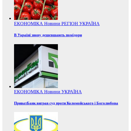
ЕКОНОМІКА
Новини
РЕГІОН
УКРАЇНА
В Україні знову дешевшають помідори
ЕКОНОМІКА
Новини
УКРАЇНА
ПриватБанк виграв суд проти Коломойського і Боголюбова