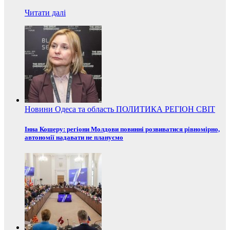
Читати далі
Новини
Одеса та область
ПОЛИТИКА
РЕГІОН
СВІТ
Інна Кошеру: регіони Молдови повинні розвиватися рівномірно,
автономії надавати не плануємо