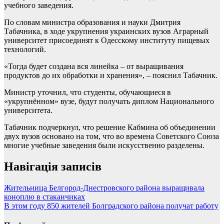
учебного заведения.
По словам министра образования и науки Дмитрия
Табачника, в ходе укрупнения украинских вузов Аграрный
университет присоединят к Одесскому институту пищевых
технологий.
«Тогда будет создана вся линейка – от выращивания
продуктов до их обработки и хранения», – пояснил Табачник.
Министр уточнил, что студенты, обучающиеся в
«укрупнённом» вузе, будут получать диплом Национального
университета.
Табачник подчеркнул, что решение Кабмина об объединении
двух вузов основано на том, что во времена Советского Союза
многие учебные заведения были искусственно разделены.
Навігація записів
Жительница Белгород-Днестровского района выращивала
коноплю в стаканчиках
В этом году 850 жителей Болградского района получат работу