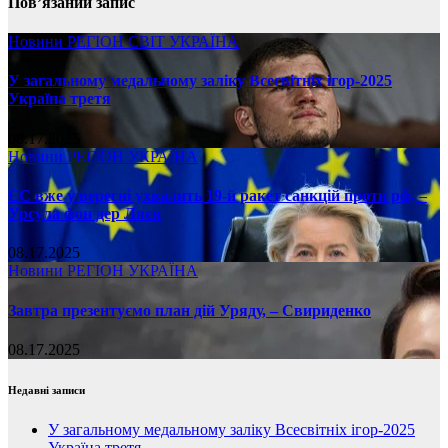
Пов’язаний запис
Новини
РЕГІОН
СВІТ
УКРАЇНА
У загальному медальному заліку Всесвітніх ігор-2025
Україна третя
08.17.2025
Новини
РЕГІОН
УКРАЇНА
ЄС вже у вересні ухвалить 19-й ракет санкцій проти рф, –
Урсула фон дер Ляєн
08.17.2025
Новини
РЕГІОН
УКРАЇНА
Завтра презентуємо план дій Уряду, – Свириденко
08.17.2025
Недавні записи
У загальному медальному заліку Всесвітніх ігор-2025
Україна третя