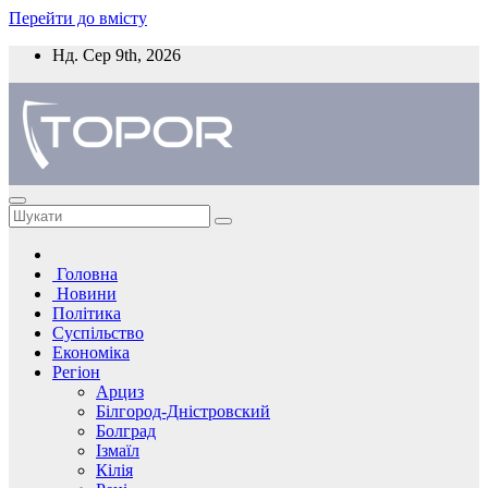
Перейти до вмісту
Нд. Сер 9th, 2026
Головна
Новини
Політика
Суспільство
Економіка
Регіон
Арциз
Білгород-Дністровский
Болград
Ізмаїл
Кілія