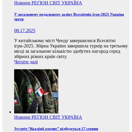
Новини
РЕГІОН
СВІТ
УКРАЇНА
У загальному медальному заліку Всесвітніх ігор-2025 Україна
третя
08.17.2025
У китайському місті Ченду завершилися Всесвітні
ігри-2025. Збірна України завершила турнір на третьому
місці за загальною кількістю здобутих нагород серед
збірних різних країн світу.
Читати далі
Новини
РЕГІОН
СВІТ
УКРАЇНА
Зустріч “Коаліції охочих” відбудеться 17 серпня