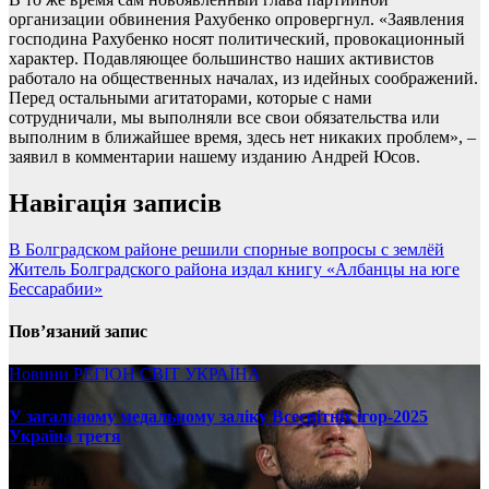
организации обвинения Рахубенко опровергнул. «Заявления
господина Рахубенко носят политический, провокационный
характер. Подавляющее большинство наших активистов
работало на общественных началах, из идейных соображений.
Перед остальными агитаторами, которые с нами
сотрудничали, мы выполняли все свои обязательства или
выполним в ближайшее время, здесь нет никаких проблем», –
заявил в комментарии нашему изданию Андрей Юсов.
Навігація записів
В Болградском районе решили спорные вопросы с землёй
Житель Болградского района издал книгу «Албанцы на юге
Бессарабии»
Пов’язаний запис
Новини
РЕГІОН
СВІТ
УКРАЇНА
У загальному медальному заліку Всесвітніх ігор-2025
Україна третя
08.17.2025