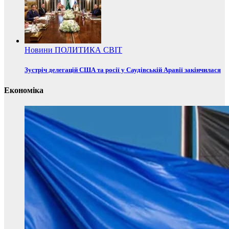
Новини
ПОЛИТИКА
СВІТ
Зустріч делегацій США та росії у Саудівській Аравії закінчилася
Економіка