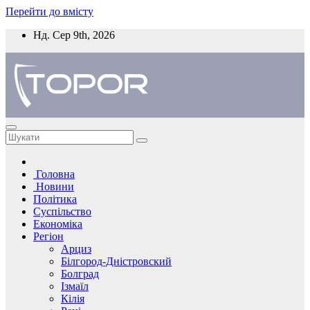
Перейти до вмісту
Нд. Сер 9th, 2026
Головна
Новини
Політика
Суспільство
Економіка
Регіон
Арциз
Білгород-Дністровский
Болград
Ізмаїл
Кілія