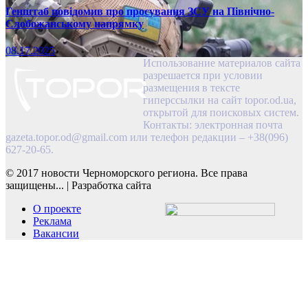
Генштаб повідомив про просування ЗСУ на Північно-
Слобожанському напрямку
08.17.2025
Использование материалов сайта
разрешается при условии
размещения в тексте
гиперссылки на сайт topor.od.ua,
открытой для поисковых систем.
Контакты: электронная почта
gazeta.topor.od@gmail.com
или телефон редакции – +38(096)
627-20-65.
© 2017 новости Черноморского региона. Все права
защищены...
|
Разработка сайта
О проекте
Реклама
Вакансии