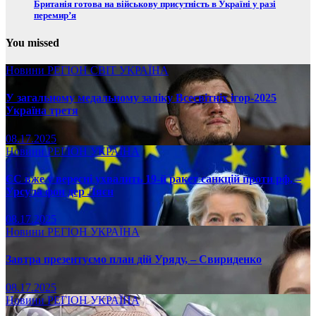
Британія готова на військову присутність в Україні у разі
перемир’я
You missed
Новини
РЕГІОН
СВІТ
УКРАЇНА
У загальному медальному заліку Всесвітніх ігор-2025
Україна третя
08.17.2025
Новини
РЕГІОН
УКРАЇНА
ЄС вже у вересні ухвалить 19-й ракет санкцій проти рф, –
Урсула фон дер Ляєн
08.17.2025
Новини
РЕГІОН
УКРАЇНА
Завтра презентуємо план дій Уряду, – Свириденко
08.17.2025
Новини
РЕГІОН
УКРАЇНА