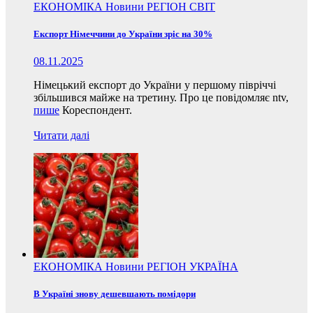
ЕКОНОМІКА
Новини
РЕГІОН
СВІТ
Експорт Німеччини до України зріс на 30%
08.11.2025
Німецький експорт до України у першому півріччі
збільшився майже на третину. Про це повідомляє ntv,
пише
Кореспондент.
Читати далі
ЕКОНОМІКА
Новини
РЕГІОН
УКРАЇНА
В Україні знову дешевшають помідори