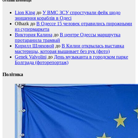
Останні коментарі
Lion King
до
У ВМС ЗСУ спростували фейк щодо
знищення кораблів в Одесі
Olhazk
до
В Одессе 15 человек отравились пирожными
из супермаркета
Виктория Калина
до
В центре Одессы маршрутка
протаранила трамвай
Кирилл Шляховой
до
В Килии открылась выставка
мастерицы, которая вышивает без рук (фото)
Genek Valvolini
до
День музыканта в городском парке
Болграда (фоторепортаж)
Політика