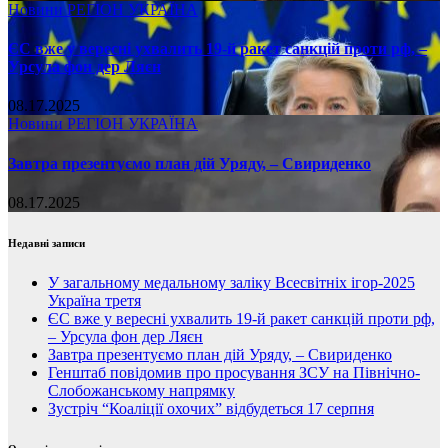
Новини
РЕГІОН
УКРАЇНА
ЄС вже у вересні ухвалить 19-й ракет санкцій проти рф, –
Урсула фон дер Ляєн
08.17.2025
Новини
РЕГІОН
УКРАЇНА
Завтра презентуємо план дій Уряду, – Свириденко
08.17.2025
Недавні записи
У загальному медальному заліку Всесвітніх ігор-2025
Україна третя
ЄС вже у вересні ухвалить 19-й ракет санкцій проти рф,
– Урсула фон дер Ляєн
Завтра презентуємо план дій Уряду, – Свириденко
Генштаб повідомив про просування ЗСУ на Північно-
Слобожанському напрямку
Зустріч “Коаліції охочих” відбудеться 17 серпня