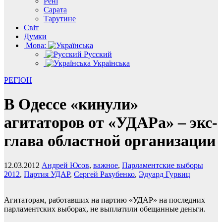
Рені
Сарата
Тарутине
Світ
Думки
Мова:
Русский
Українська
РЕГІОН
В Одессе «кинули»
агитаторов от «УДАРа» – экс-
глава областной организации
12.03.2012
Андрей Юсов
,
важное
,
Парламентские выборы
2012
,
Партия УДАР
,
Сергей Рахубенко
,
Эдуард Гурвиц
Агитаторам, работавших на партию «УДАР» на последних
парламентских выборах, не выплатили обещанные деньги.