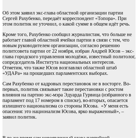
Об этом заявил экс-глава областной организации партии
Сергей Рахубенко, передаёт корреспондент «Топора». При
этом политик не уточнил, о какой сумме в общем идёт речь.
Кроме того, Рахубенко сообщил журналистам, что больше не
работает главой областной ячейки партии в связи с тем, что
новым руководителем организации, согласно решению
политсовета партии от 22 ноября, избран Андрей Юсов – экс-
глава городского управления молодёжи, известный политолог,
сопредседатель Института национальных интересов.
Отметим, что также Юсов возглавлял областной штаб
«УДАРа» на прошедших парламентских выборах.
Сам Рахубенко от кадровых перестановок не в восторге. Во-
первых, политик связывает такие перестановки с ростом
влияния на партию экс-мэра Эдуарда Гурвица (избранного в
парламент под 17 номером в списке), во-вторых, опасается
излишнего национализма со стороны Юсова. «У меня есть
опасения: это национализм Юсова, ярко выраженный», –
заявил политик.
В то же время сам новоявленный глава партийной