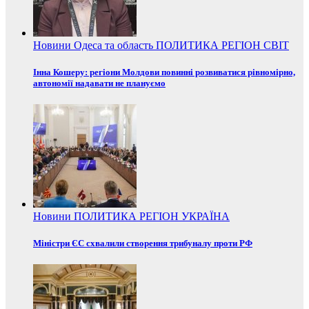
Новини
Одеса та область
ПОЛИТИКА
РЕГІОН
СВІТ
Інна Кошеру: регіони Молдови повинні розвиватися рівномірно,
автономії надавати не плануємо
Новини
ПОЛИТИКА
РЕГІОН
УКРАЇНА
Міністри ЄС схвалили створення трибуналу проти РФ