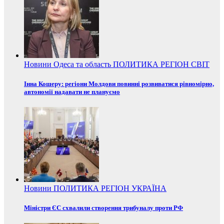
Новини
Одеса та область
ПОЛИТИКА
РЕГІОН
СВІТ
Інна Кошеру: регіони Молдови повинні розвиватися рівномірно,
автономії надавати не плануємо
Новини
ПОЛИТИКА
РЕГІОН
УКРАЇНА
Міністри ЄС схвалили створення трибуналу проти РФ