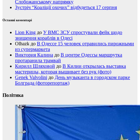
Слобожанському напрямку
Зустріч “Коаліції охочих” відбудеться 17 серпня
Останні коментарі
Lion King
до
У ВМС ЗСУ спростували фейк щодо
знищення кораблів в Одесі
Olhazk
до
В Одессе 15 человек отравились пирожными
из супермаркета
Виктория Калина
до
В центре Одессы маршрутка
протаранила трамвай
Кирилл Шляховой
до
В Килии открылась выставка
мастерицы, которая вышивает без рук (фото)
Genek Valvolini
до
День музыканта в городском парке
Болграда (фоторепортаж)
Політика