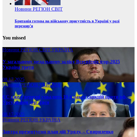
Новини
РЕГІОН
СВІТ
Британія готова на військову присутність в Україні у разі
перемир’я
You missed
Новини
РЕГІОН
СВІТ
УКРАЇНА
У загальному медальному заліку Всесвітніх ігор-2025
Україна третя
08.17.2025
Новини
РЕГІОН
УКРАЇНА
ЄС вже у вересні ухвалить 19-й ракет санкцій проти рф, –
Урсула фон дер Ляєн
08.17.2025
Новини
РЕГІОН
УКРАЇНА
Завтра презентуємо план дій Уряду, – Свириденко