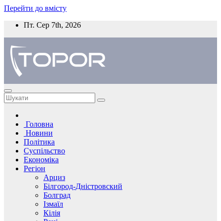
Перейти до вмісту
Пт. Сер 7th, 2026
Головна
Новини
Політика
Суспільство
Економіка
Регіон
Арциз
Білгород-Дністровский
Болград
Ізмаїл
Кілія