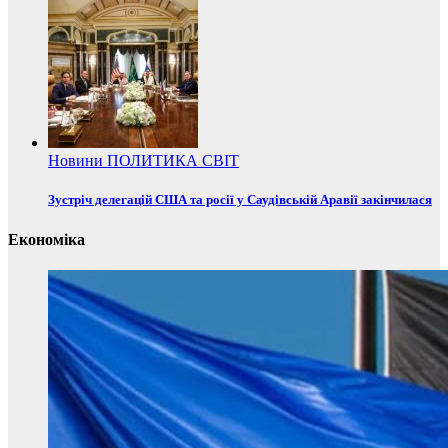
Новини
ПОЛИТИКА
СВІТ
Зустріч делегацій США та росії у Саудівській Аравії закінчилася
Економіка