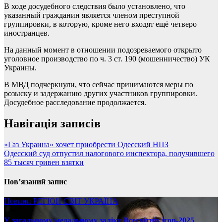
В ходе досудебного следствия было установлено, что
указанный гражданин является членом преступной
группировки, в которую, кроме него входят ещё четверо
иностранцев.
На данный момент в отношении подозреваемого открыто
уголовное производство по ч. 3 ст. 190 (мошенничество) УК
Украины.
В МВД подчеркнули, что сейчас принимаются меры по
розыску и задержанию других участников группировки.
Досудебное расследование продолжается.
Навігація записів
«Газ Украина» хочет приобрести Одесский НПЗ
Одесский суд отпустил налогового инспектора, получившего
85 тысяч гривен взятки
Пов’язаний запис
Новини
РЕГІОН
СВІТ
УКРАЇНА
У загальному медальному заліку Всесвітніх ігор-2025