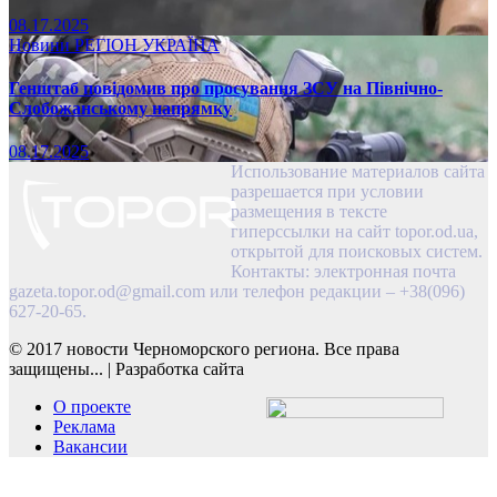
08.17.2025
Новини
РЕГІОН
УКРАЇНА
Генштаб повідомив про просування ЗСУ на Північно-
Слобожанському напрямку
08.17.2025
Использование материалов сайта
разрешается при условии
размещения в тексте
гиперссылки на сайт topor.od.ua,
открытой для поисковых систем.
Контакты: электронная почта
gazeta.topor.od@gmail.com
или телефон редакции – +38(096)
627-20-65.
© 2017 новости Черноморского региона. Все права
защищены...
|
Разработка сайта
О проекте
Реклама
Вакансии