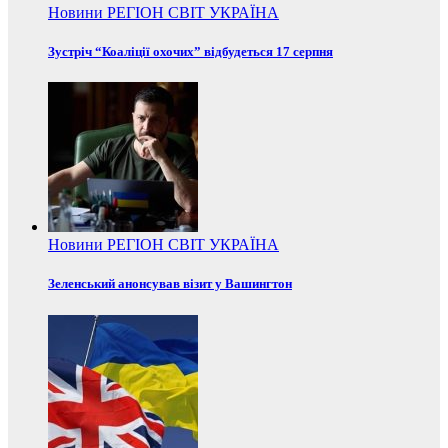
Новини
РЕГІОН
СВІТ
УКРАЇНА
Зустріч “Коаліції охочих” відбудеться 17 серпня
Новини
РЕГІОН
СВІТ
УКРАЇНА
Зеленський анонсував візит у Вашингтон