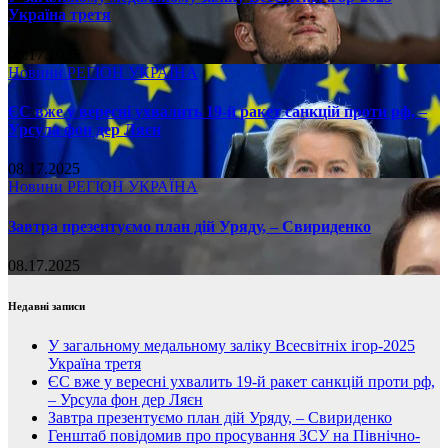
Україна третя
08.17.2025
Новини
РЕГІОН
УКРАЇНА
ЄС вже у вересні ухвалить 19-й ракет санкцій проти рф, –
Урсула фон дер Ляєн
08.17.2025
Новини
РЕГІОН
УКРАЇНА
Завтра презентуємо план дій Уряду, – Свириденко
08.17.2025
Недавні записи
У загальному медальному заліку Всесвітніх ігор-2025
Україна третя
ЄС вже у вересні ухвалить 19-й ракет санкцій проти рф,
– Урсула фон дер Ляєн
Завтра презентуємо план дій Уряду, – Свириденко
Генштаб повідомив про просування ЗСУ на Північно-