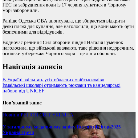
ГЕС та забруднення води із 17 червня купатися в Чорному
морі заборонили.
Раніше Одеська ОВА анонсувала, що збирається відкрити
деякі пляжі для купання, але наголосили, що вони мають бути
безпечними для відвідувачів.
Водночас речниця Сил оборони півдня Наталія Гуменюк
наголосила, що військові вважають таке рішення недоречним,
оскільки узбережжя Чорного моря – це лінія оборони.
Навігація записів
В Україні звільнять усіх обласних «військкомів»
Ізмаїльські школярі отримають рюкзаки та канцелярські
набори від UNICEF
Пов’язаний запис
Новини
РЕГІОН
СВІТ
УКРАЇНА
У загальному медальному заліку Всесвітніх ігор-2025
Україна третя