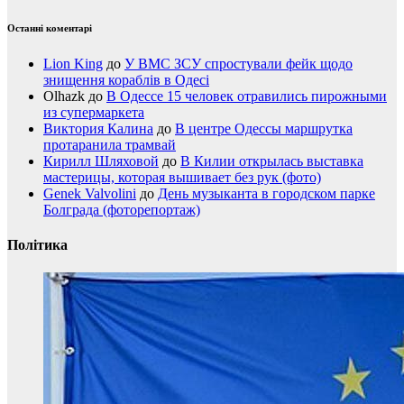
Останні коментарі
Lion King
до
У ВМС ЗСУ спростували фейк щодо
знищення кораблів в Одесі
Olhazk
до
В Одессе 15 человек отравились пирожными
из супермаркета
Виктория Калина
до
В центре Одессы маршрутка
протаранила трамвай
Кирилл Шляховой
до
В Килии открылась выставка
мастерицы, которая вышивает без рук (фото)
Genek Valvolini
до
День музыканта в городском парке
Болграда (фоторепортаж)
Політика