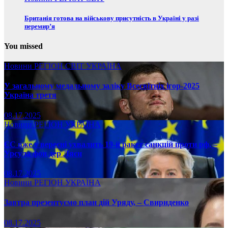
Британія готова на військову присутність в Україні у разі
перемир’я
You missed
Новини
РЕГІОН
СВІТ
УКРАЇНА
У загальному медальному заліку Всесвітніх ігор-2025
Україна третя
08.17.2025
Новини
РЕГІОН
УКРАЇНА
ЄС вже у вересні ухвалить 19-й ракет санкцій проти рф, –
Урсула фон дер Ляєн
08.17.2025
Новини
РЕГІОН
УКРАЇНА
Завтра презентуємо план дій Уряду, – Свириденко
08.17.2025