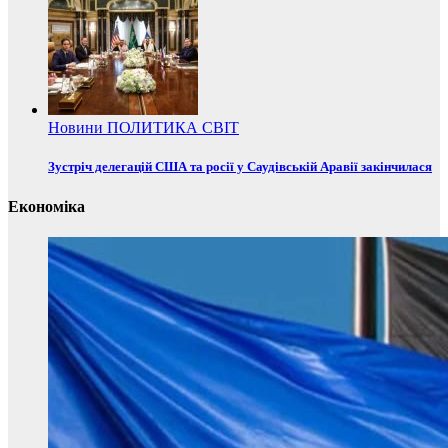
Новини
ПОЛИТИКА
СВІТ
Зустріч делегацій США та росії у Саудівській Аравії закінчилася
Економіка