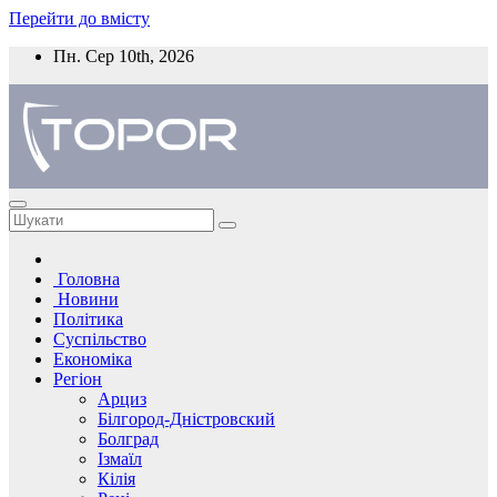
Перейти до вмісту
Пн. Сер 10th, 2026
Головна
Новини
Політика
Суспільство
Економіка
Регіон
Арциз
Білгород-Дністровский
Болград
Ізмаїл
Кілія