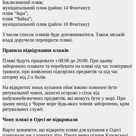
Інклюзивний пляж;
муніципальний пляж (район 14 Фонтану);
пляж “Ікра”;
пляж “Чайка”;
муніципальний пляж (район 10 Фонтану)
З часом список пляжів буде доповнюватися. Також міській
владі доручили перевірити пляжі.
Правила відвідування пляжів
Пляжі будуть працювати з 08:00 до 20:00. При цьому
заборонено плавати та перебувати на пляжі під час повітряної
тривоги, при виявленні підозрілих предметів та під час
шторму від 2-х балів.
На відкритих зонах купання обов’язково повинен бути
рятувальний човен, захисні огорожі з сіток від
вибухонебезпечних предметів, які можуть бути у морі. При
цьому вихід у Чорне море будь-яких човнів заборонено, крім
рятувальних служб.
Чому пляжі в Одесі не відкривали
Варто зазначити, що відкрити пляжі для купання в Одесі
планували ще з початку літа. Проте через підрив Каховської