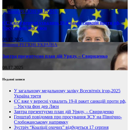
08.17.2025
Новини
РЕГІОН
УКРАЇНА
ЄС вже у вересні ухвалить 19-й ракет санкцій проти рф, –
Урсула фон дер Ляєн
08.17.2025
Новини
РЕГІОН
УКРАЇНА
Завтра презентуємо план дій Уряду, – Свириденко
08.17.2025
Недавні записи
У загальному медальному заліку Всесвітніх ігор-2025
Україна третя
ЄС вже у вересні ухвалить 19-й ракет санкцій проти рф,
– Урсула фон дер Ляєн
Завтра презентуємо план дій Уряду, – Свириденко
Генштаб повідомив про просування ЗСУ на Північно-
Слобожанському напрямку
Зустріч “Коаліції охочих” відбудеться 17 серпня