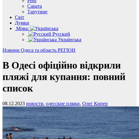
Рені
Сарата
Тарутине
Світ
Думки
Мова:
Русский
Українська
Новини
Одеса та область
РЕГІОН
В Одесі офіційно відкрили
пляжі для купання: повний
список
08.12.2023
новости
,
одесские пляжи
,
Олег Кипер