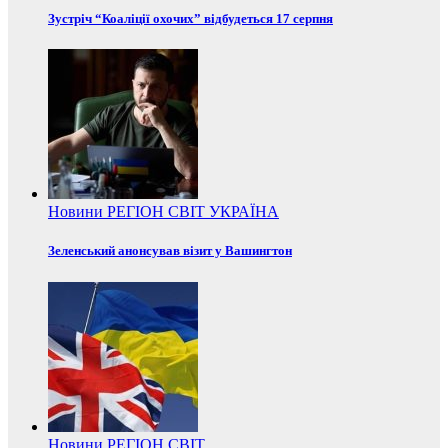
Зустріч “Коаліції охочих” відбудеться 17 серпня
Новини
РЕГІОН
СВІТ
УКРАЇНА
Зеленський анонсував візит у Вашингтон
Новини
РЕГІОН
СВІТ