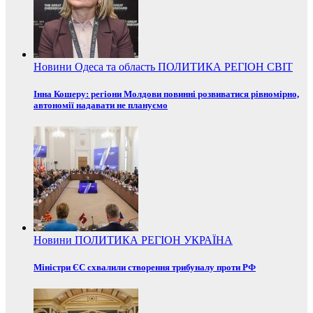
Новини
Одеса та область
ПОЛИТИКА
РЕГІОН
СВІТ
Інна Кошеру: регіони Молдови повинні розвиватися рівномірно,
автономії надавати не плануємо
Новини
ПОЛИТИКА
РЕГІОН
УКРАЇНА
Міністри ЄС схвалили створення трибуналу проти РФ