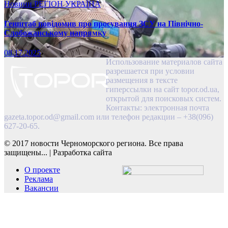
Новини
РЕГІОН
УКРАЇНА
Генштаб повідомив про просування ЗСУ на Північно-
Слобожанському напрямку
08.17.2025
Использование материалов сайта
разрешается при условии
размещения в тексте
гиперссылки на сайт topor.od.ua,
открытой для поисковых систем.
Контакты: электронная почта
gazeta.topor.od@gmail.com
или телефон редакции – +38(096)
627-20-65.
© 2017 новости Черноморского региона. Все права
защищены...
|
Разработка сайта
О проекте
Реклама
Вакансии