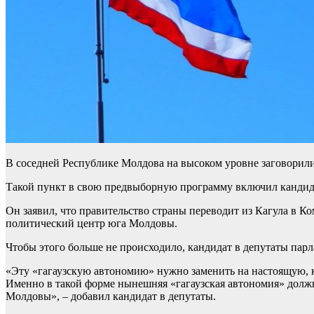
В соседней Республике Молдова на высоком уровне заговорили
Такой пункт в свою предвыборную программу включил кандида
Он заявил, что правительство страны переводит из Кагула в 
политический центр юга Молдовы.
Чтобы этого больше не происходило, кандидат в депутаты парл
«Эту «гагаузскую автономию» нужно заменить на настоящую, к
Именно в такой форме нынешняя «гагаузская автономия» должн
Молдовы», – добавил кандидат в депутаты.