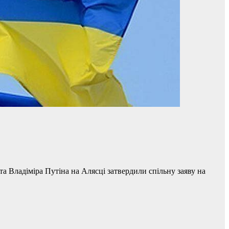
 Владіміра Путіна на Алясці затвердили спільну заяву на