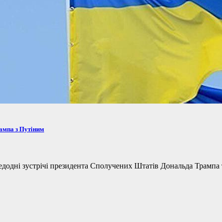
рампа з Путіним
одні зустрічі президента Сполучених Штатів Дональда Трампа та