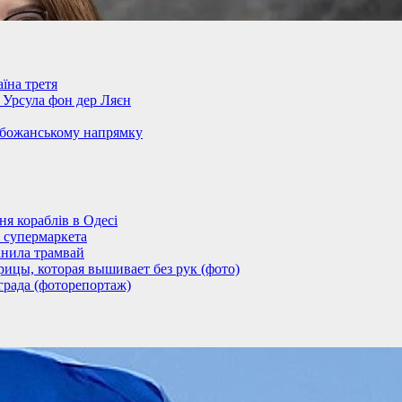
їна третя
– Урсула фон дер Ляєн
обожанському напрямку
 кораблів в Одесі
 супермаркета
анила трамвай
ицы, которая вышивает без рук (фото)
града (фоторепортаж)