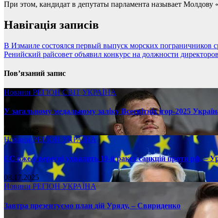
При этом, кандидат в депутаты парламента называет Молдову
Навігація записів
В Измаиле состоялся первый выпуск морских пограничников с
Ренийский райсовет объявил конкурс на должности директоро
Пов’язаний запис
Новини
РЕГІОН
СВІТ
УКРАЇНА
У загальному медальному заліку Всесвітніх ігор-2025 Україн
08.17.2025
Новини
РЕГІОН
УКРАЇНА
ЄС вже у вересні ухвалить 19-й ракет санкцій проти рф, – У
08.17.2025
Новини
РЕГІОН
УКРАЇНА
Завтра презентуємо план дій Уряду, – Свириденко