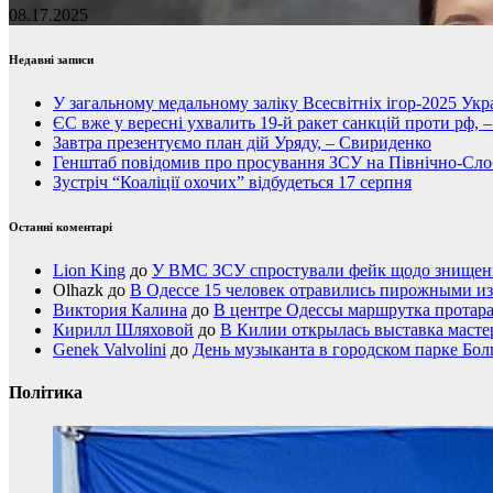
08.17.2025
Недавні записи
У загальному медальному заліку Всесвітніх ігор-2025 Укра
ЄС вже у вересні ухвалить 19-й ракет санкцій проти рф, 
Завтра презентуємо план дій Уряду, – Свириденко
Генштаб повідомив про просування ЗСУ на Північно-Сл
Зустріч “Коаліції охочих” відбудеться 17 серпня
Останні коментарі
Lion King
до
У ВМС ЗСУ спростували фейк щодо знищення
Olhazk
до
В Одессе 15 человек отравились пирожными из
Виктория Калина
до
В центре Одессы маршрутка протар
Кирилл Шляховой
до
В Килии открылась выставка мастер
Genek Valvolini
до
День музыканта в городском парке Бол
Політика