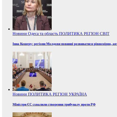
Новини
Одеса та область
ПОЛИТИКА
РЕГІОН
СВІТ
Інна Кошеру: регіони Молдови повинні розвиватися рівномірно, ав
Новини
ПОЛИТИКА
РЕГІОН
УКРАЇНА
Міністри ЄС схвалили створення трибуналу проти РФ