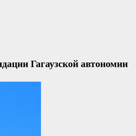
идации Гагаузской автономии