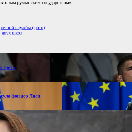
 «вторым румынским государством».
рочной службы (фото)
в двух школ
а третя
рсула фон дер Ляєн