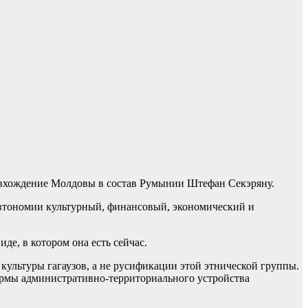
 вхождение Молдовы в состав Румынии Штефан Секэряну.
 автономии культурный, финансовый, экономический и
де, в котором она есть сейчас.
культуры гагаузов, а не русификации этой этнической группы.
ормы административно-территориального устройства