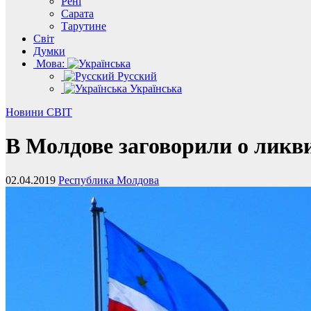
Рені
Сарата
Тарутине
Світ
Думки
Мова:
Русский
Українська
Новини
СВІТ
В Молдове заговорили о ликв
02.04.2019
Республика Молдова