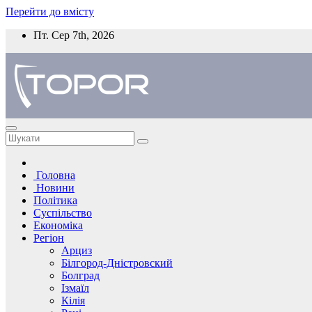
Перейти до вмісту
Пт. Сер 7th, 2026
Головна
Новини
Політика
Суспільство
Економіка
Регіон
Арциз
Білгород-Дністровский
Болград
Ізмаїл
Кілія