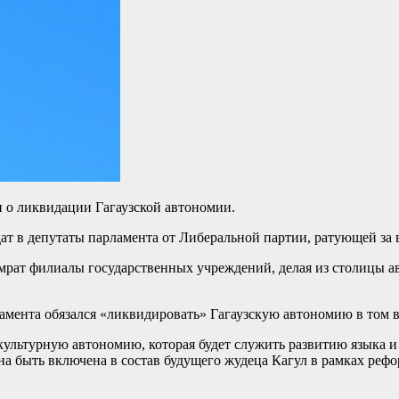
 о ликвидации Гагаузской автономии.
т в депутаты парламента от Либеральной партии, ратующей за
Комрат филиалы государственных учреждений, делая из столицы
амента обязался «ликвидировать» Гагаузскую автономию в том ви
ультурную автономию, которая будет служить развитию языка и 
а быть включена в состав будущего жудеца Кагул в рамках реф