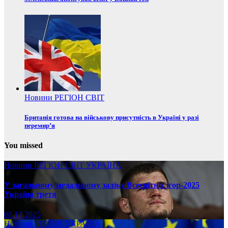
Новини
РЕГІОН
СВІТ
Британія готова на військову присутність в Україні у разі
перемир’я
You missed
Новини
РЕГІОН
СВІТ
УКРАЇНА
У загальному медальному заліку Всесвітніх ігор-2025
Україна третя
08.17.2025
Новини
РЕГІОН
УКРАЇНА