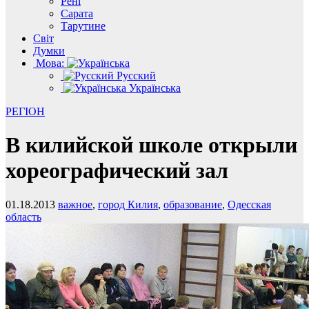
Рені
Сарата
Тарутине
Світ
Думки
Мова:
Русский
Українська
РЕГІОН
В килийской школе открыли
хореографический зал
01.18.2013
важное
,
город Килия
,
образование
,
Одесская
область