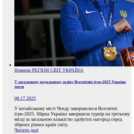
Новини
РЕГІОН
СВІТ
УКРАЇНА
У загальному медальному заліку Всесвітніх ігор-2025 Україна
третя
08.17.2025
У китайському місті Ченду завершилися Всесвітні
ігри-2025. Збірна України завершила турнір на третьому
місці за загальною кількістю здобутих нагород серед
збірних різних країн світу.
Читати далі