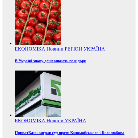
ЕКОНОМІКА
Новини
РЕГІОН
УКРАЇНА
В Україні знову дешевшають помідори
ЕКОНОМІКА
Новини
УКРАЇНА
ПриватБанк виграв суд проти Коломойського і Боголюбова