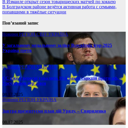
В Измаиле открыт сезон товарищеских матчей по хоккею
В Болградском районе ведётся активная работа с семьями,
попавшими в тяжёлые ситуации
Пов’язаний запис
Новини
РЕГІОН
СВІТ
УКРАЇНА
У загальному медальному заліку Всесвітніх ігор-2025
Україна третя
08.17.2025
Новини
РЕГІОН
УКРАЇНА
ЄС вже у вересні ухвалить 19-й ракет санкцій проти рф, –
Урсула фон дер Ляєн
08.17.2025
Новини
РЕГІОН
УКРАЇНА
Завтра презентуємо план дій Уряду, – Свириденко
08.17.2025