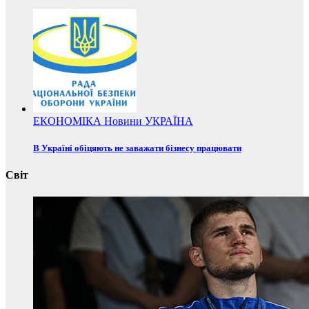
ЕКОНОМІКА
Новини
УКРАЇНА
В Україні обіцяють не заважати бізнесу працювати
Світ