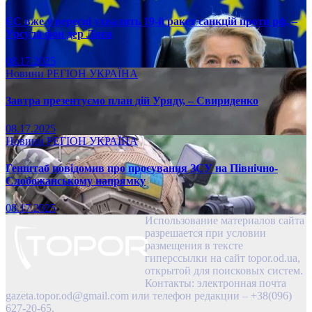
ЄС вже у вересні ухвалить 19-й ракет санкцій проти рф, –
Урсула фон дер Ляєн
08.17.2025
Новини
РЕГІОН
УКРАЇНА
Завтра презентуємо план дій Уряду, – Свириденко
08.17.2025
Новини
РЕГІОН
УКРАЇНА
Генштаб повідомив про просування ЗСУ на Північно-
Слобожанському напрямку
08.17.2025
Использование материалов сайта
разрешается при условии
размещения в тексте
гиперссылки на сайт topor.od.ua,
открытой для поисковых систем.
Контакты: электронная почта
gazeta.topor.od@gmail.com
или телефон редакции – +38(096)
627-20-65.