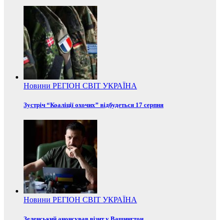
Новини
РЕГІОН
СВІТ
УКРАЇНА
Зустріч “Коаліції охочих” відбудеться 17 серпня
Новини
РЕГІОН
СВІТ
УКРАЇНА
Зеленський анонсував візит у Вашингтон