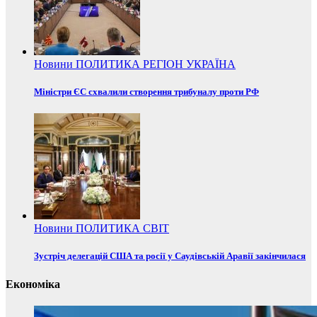
Новини
ПОЛИТИКА
РЕГІОН
УКРАЇНА
Міністри ЄС схвалили створення трибуналу проти РФ
Новини
ПОЛИТИКА
СВІТ
Зустріч делегацій США та росії у Саудівській Аравії закінчилася
Економіка