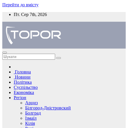
Перейти до вмісту
Пт. Сер 7th, 2026
Головна
Новини
Політика
Суспільство
Економіка
Регіон
Арциз
Білгород-Дністровский
Болград
Ізмаїл
Кілія