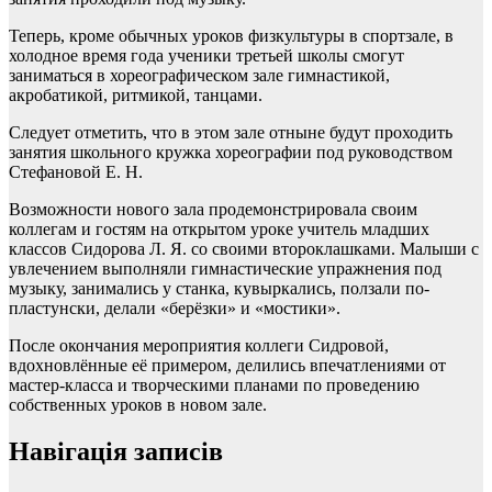
Теперь, кроме обычных уроков физкультуры в спортзале, в
холодное время года ученики третьей школы смогут
заниматься в хореографическом зале гимнастикой,
акробатикой, ритмикой, танцами.
Следует отметить, что в этом зале отныне будут проходить
занятия школьного кружка хореографии под руководством
Стефановой Е. Н.
Возможности нового зала продемонстрировала своим
коллегам и гостям на открытом уроке учитель младших
классов Сидорова Л. Я. со своими второклашками. Малыши с
увлечением выполняли гимнастические упражнения под
музыку, занимались у станка, кувыркались, ползали по-
пластунски, делали «берёзки» и «мостики».
После окончания мероприятия коллеги Сидровой,
вдохновлённые её примером, делились впечатлениями от
мастер-класса и творческими планами по проведению
собственных уроков в новом зале.
Навігація записів