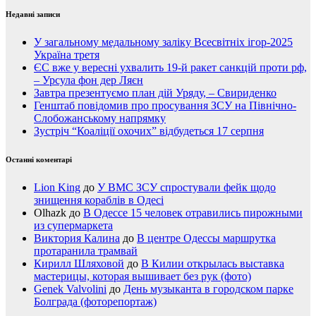
Недавні записи
У загальному медальному заліку Всесвітніх ігор-2025
Україна третя
ЄС вже у вересні ухвалить 19-й ракет санкцій проти рф,
– Урсула фон дер Ляєн
Завтра презентуємо план дій Уряду, – Свириденко
Генштаб повідомив про просування ЗСУ на Північно-
Слобожанському напрямку
Зустріч “Коаліції охочих” відбудеться 17 серпня
Останні коментарі
Lion King
до
У ВМС ЗСУ спростували фейк щодо
знищення кораблів в Одесі
Olhazk
до
В Одессе 15 человек отравились пирожными
из супермаркета
Виктория Калина
до
В центре Одессы маршрутка
протаранила трамвай
Кирилл Шляховой
до
В Килии открылась выставка
мастерицы, которая вышивает без рук (фото)
Genek Valvolini
до
День музыканта в городском парке
Болграда (фоторепортаж)