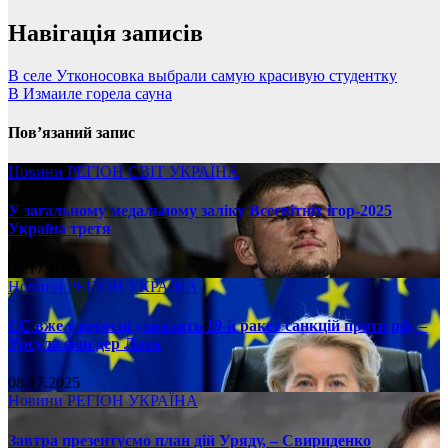
Навігація записів
В селе Утконосовка выбрали самую красивую студентку
В Измаиле горела сауна
Пов’язаний запис
Новини
РЕГІОН
СВІТ
УКРАЇНА
У загальному медальному заліку Всесвітніх ігор-2025
Україна третя
08.17.2025
Новини
РЕГІОН
УКРАЇНА
ЄС вже у вересні ухвалить 19-й ракет санкцій проти рф, –
Урсула фон дер Ляєн
08.17.2025
Новини
РЕГІОН
УКРАЇНА
Завтра презентуємо план дій Уряду, – Свириденко