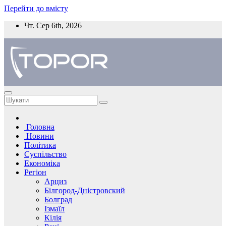
Перейти до вмісту
Чт. Сер 6th, 2026
Головна
Новини
Політика
Суспільство
Економіка
Регіон
Арциз
Білгород-Дністровский
Болград
Ізмаїл
Кілія