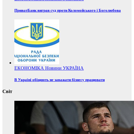
ПриватБанк виграв суд проти Коломойського і Боголюбова
ЕКОНОМІКА
Новини
УКРАЇНА
В Україні обіцяють не заважати бізнесу працювати
Світ