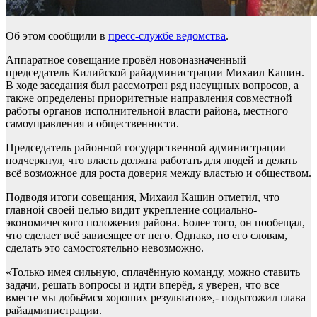
Об этом сообщили в
пресс-службе ведомства
.
Аппаратное совещание провёл новоназначенный
председатель Килийской райадминистрации Михаил Кашин.
В ходе заседания был рассмотрен ряд насущных вопросов, а
также определены приоритетные направления совместной
работы органов исполнительной власти района, местного
самоуправления и общественности.
Председатель районной государственной администрации
подчеркнул, что власть должна работать для людей и делать
всё возможное для роста доверия между властью и обществом.
Подводя итоги совещания, Михаил Кашин отметил, что
главной своей целью видит укрепление социально-
экономического положения района. Более того, он пообещал,
что сделает всё зависящее от него. Однако, по его словам,
сделать это самостоятельно невозможно.
«Только имея сильную, сплачённую команду, можно ставить
задачи, решать вопросы и идти вперёд, я уверен, что все
вместе мы добьёмся хороших результатов»,- подытожил глава
райадминистрации.