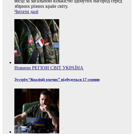
місці за загальною кількістю здобутих нагород серед
збірних різних країн світу.
Читати далі
Новини
РЕГІОН
СВІТ
УКРАЇНА
Зустріч “Коаліції охочих” відбудеться 17 серпня