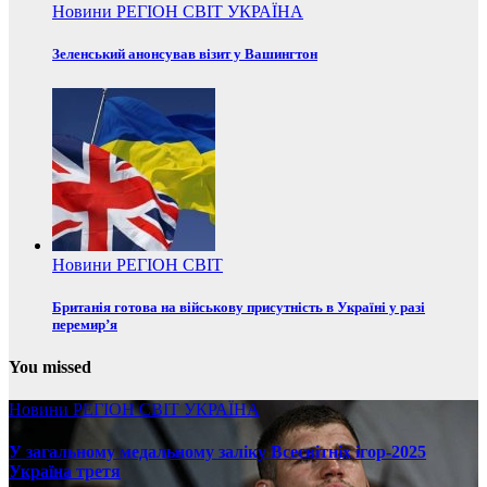
Новини
РЕГІОН
СВІТ
УКРАЇНА
Зеленський анонсував візит у Вашингтон
Новини
РЕГІОН
СВІТ
Британія готова на військову присутність в Україні у разі
перемир’я
You missed
Новини
РЕГІОН
СВІТ
УКРАЇНА
У загальному медальному заліку Всесвітніх ігор-2025
Україна третя