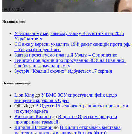
08.17.2025
Недавні записи
У загальному медальному заліку Всесвітніх ігор-2025
Україна третя
ЄС вже у вересні ухвалить 19-й ракет санкцій проти рф,
– Урсула фон дер Ляєн
Завтра презентуємо план дій Уряду, – Свириденко
Генштаб повідомив про просування ЗСУ на Північно-
Слобожанському напрямку
Зустріч “Коаліції охочих” відбудеться 17 серпня
Останні коментарі
Lion King
до
У ВМС ЗСУ спростували фейк щодо
знищення кораблів в Одесі
Olhazk
до
В Одессе 15 человек отравились пирожными
из супермаркета
Виктория Калина
до
В центре Одессы маршрутка
протаранила трамвай
Кирилл Шляховой
до
В Килии открылась выставка
мастерицы, которая вышивает без рук (фото)