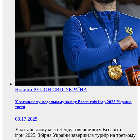
Новини
РЕГІОН
СВІТ
УКРАЇНА
У загальному медальному заліку Всесвітніх ігор-2025 Україна
третя
08.17.2025
У китайському місті Ченду завершилися Всесвітні
ігри-2025. Збірна України завершила турнір на третьому