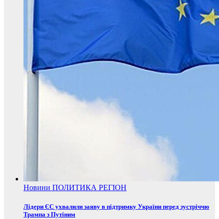
Новини
ПОЛИТИКА
РЕГІОН
Лідери ЄС ухвалили заяву в підтримку України перед зустріччю
Трампа з Путіним