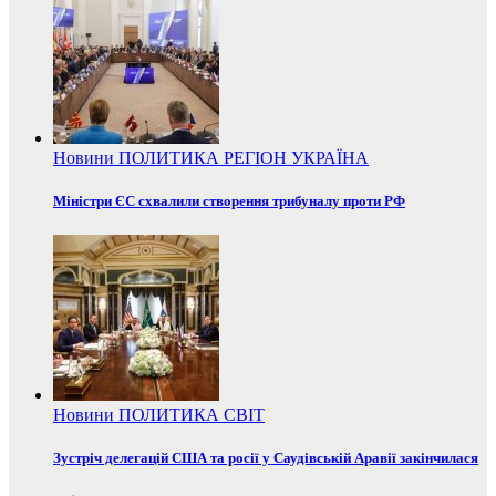
Новини
ПОЛИТИКА
РЕГІОН
УКРАЇНА
Міністри ЄС схвалили створення трибуналу проти РФ
Новини
ПОЛИТИКА
СВІТ
Зустріч делегацій США та росії у Саудівській Аравії закінчилася