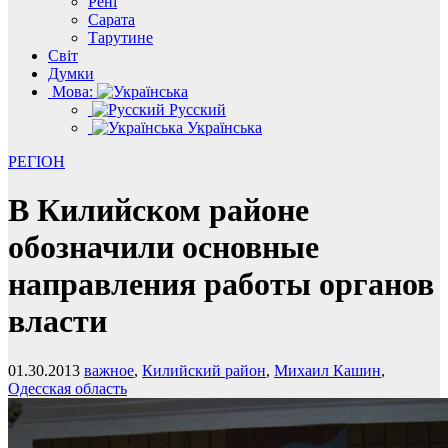
Рені
Сарата
Тарутине
Світ
Думки
Мова:
Русский
Українська
РЕГІОН
В Килийском районе
обозначили основные
направления работы органов
власти
01.30.2013
важное
,
Килийский район
,
Михаил Кашин
,
Одесская область