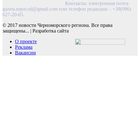
Контакты: электронная почта
gazeta.topor.od@gmail.com
или телефон редакции – +38(096)
627-20-65.
© 2017 новости Черноморского региона. Все права
защищены...
|
Разработка сайта
О проекте
Реклама
Вакансии