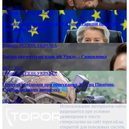
08.17.2025
Новини
РЕГІОН
УКРАЇНА
ЄС вже у вересні ухвалить 19-й ракет санкцій проти рф, –
Урсула фон дер Ляєн
08.17.2025
Новини
РЕГІОН
УКРАЇНА
Завтра презентуємо план дій Уряду, – Свириденко
08.17.2025
Новини
РЕГІОН
УКРАЇНА
Генштаб повідомив про просування ЗСУ на Північно-
Слобожанському напрямку
08.17.2025
Использование материалов сайта
разрешается при условии
размещения в тексте
гиперссылки на сайт topor.od.ua,
открытой для поисковых систем.