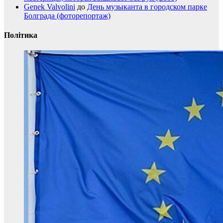
Genek Valvolini
до
День музыканта в городском парке
Болграда (фоторепортаж)
Політика