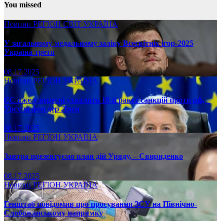
You missed
Новини
РЕГІОН
СВІТ
УКРАЇНА
У загальному медальному заліку Всесвітніх ігор-2025
Україна третя
08.17.2025
Новини
РЕГІОН
УКРАЇНА
ЄС вже у вересні ухвалить 19-й ракет санкцій проти рф, –
Урсула фон дер Ляєн
08.17.2025
Новини
РЕГІОН
УКРАЇНА
Завтра презентуємо план дій Уряду, – Свириденко
08.17.2025
Новини
РЕГІОН
УКРАЇНА
Генштаб повідомив про просування ЗСУ на Північно-
Слобожанському напрямку