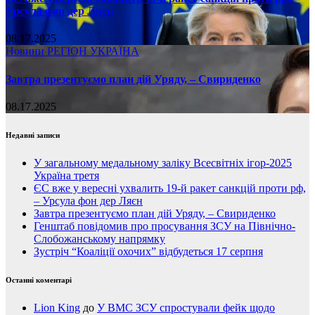
Урсула фон дер Ляєн
08.17.2025
Новини
РЕГІОН
УКРАЇНА
Завтра презентуємо план дій Уряду, – Свириденко
08.17.2025
Недавні записи
У загальному медальному заліку Всесвітніх ігор-2025
Україна третя
ЄС вже у вересні ухвалить 19-й ракет санкцій проти рф,
– Урсула фон дер Ляєн
Завтра презентуємо план дій Уряду, – Свириденко
Генштаб повідомив про просування ЗСУ на Північно-
Слобожанському напрямку
Зустріч “Коаліції охочих” відбудеться 17 серпня
Останні коментарі
Lion King
до
У ВМС ЗСУ спростували фейк щодо