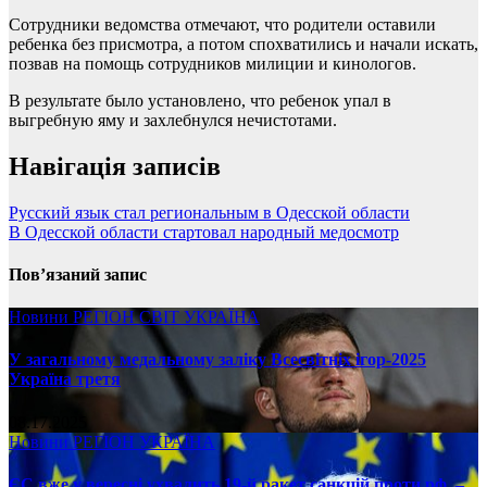
Сотрудники ведомства отмечают, что родители оставили
ребенка без присмотра, а потом спохватились и начали искать,
позвав на помощь сотрудников милиции и кинологов.
В результате было установлено, что ребенок упал в
выгребную яму и захлебнулся нечистотами.
Навігація записів
Русский язык стал региональным в Одесской области
В Одесской области стартовал народный медосмотр
Пов’язаний запис
Новини
РЕГІОН
СВІТ
УКРАЇНА
У загальному медальному заліку Всесвітніх ігор-2025
Україна третя
08.17.2025
Новини
РЕГІОН
УКРАЇНА
ЄС вже у вересні ухвалить 19-й ракет санкцій проти рф, –