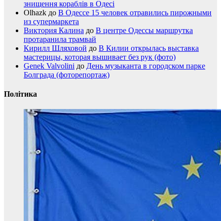
знищення кораблів в Одесі
Olhazk
до
В Одессе 15 человек отравились пирожными
из супермаркета
Виктория Калина
до
В центре Одессы маршрутка
протаранила трамвай
Кирилл Шляховой
до
В Килии открылась выставка
мастерицы, которая вышивает без рук (фото)
Genek Valvolini
до
День музыканта в городском парке
Болграда (фоторепортаж)
Політика