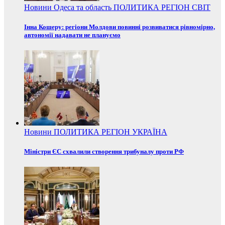
Новини
Одеса та область
ПОЛИТИКА
РЕГІОН
СВІТ
Інна Кошеру: регіони Молдови повинні розвиватися рівномірно,
автономії надавати не плануємо
Новини
ПОЛИТИКА
РЕГІОН
УКРАЇНА
Міністри ЄС схвалили створення трибуналу проти РФ