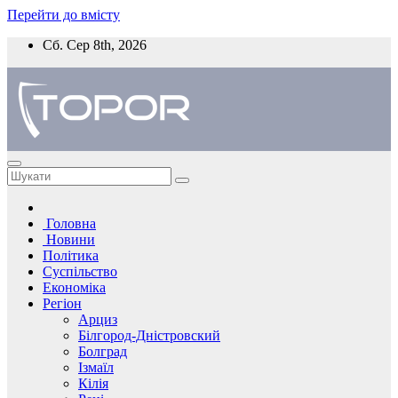
Перейти до вмісту
Сб. Сер 8th, 2026
Головна
Новини
Політика
Суспільство
Економіка
Регіон
Арциз
Білгород-Дністровский
Болград
Ізмаїл
Кілія