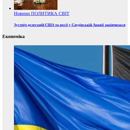
Новини
ПОЛИТИКА
СВІТ
Зустріч делегацій США та росії у Саудівській Аравії закінчилася
Економіка