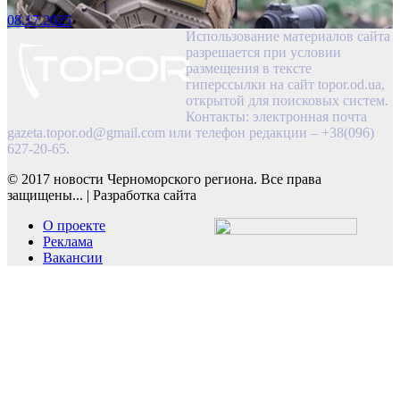
08.17.2025
Использование материалов сайта
разрешается при условии
размещения в тексте
гиперссылки на сайт topor.od.ua,
открытой для поисковых систем.
Контакты: электронная почта
gazeta.topor.od@gmail.com
или телефон редакции – +38(096)
627-20-65.
© 2017 новости Черноморского региона. Все права
защищены...
|
Разработка сайта
О проекте
Реклама
Вакансии