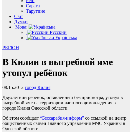
Рені
Сарата
Тарутине
Світ
Думки
Мова:
Русский
Українська
РЕГІОН
В Килии в выгребной яме
утонул ребёнок
08.15.2012
город Килия
Двухлетний ребенок, оставленный без присмотра, утонул в
выгребной яме на территории частного домовладения в
городе Килия Одесской области.
Об этом сообщает
“Бессарабия-информ”
со ссылкой на центр
общественных связей Главного управления МЧС Украины в
Одесской области.